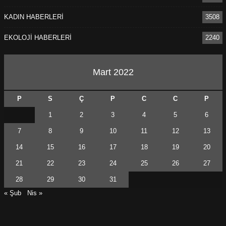
KADIN HABERLERİ
3508
EKOLOJİ HABERLERİ
2240
Mart 2022
P
S
Ç
P
C
C
P
1
2
3
4
5
6
7
8
9
10
11
12
13
14
15
16
17
18
19
20
21
22
23
24
25
26
27
28
29
30
31
« Şub
Nis »