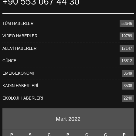
+90 553 067 44 30
TÜM HABERLER
53646
VİDEO HABERLER
19789
ALEVİ HABERLERİ
17147
GÜNCEL
16812
EMEK-EKONOMİ
3649
KADIN HABERLERİ
3508
EKOLOJİ HABERLERİ
2240
Mart 2022
P
S
Ç
P
C
C
P