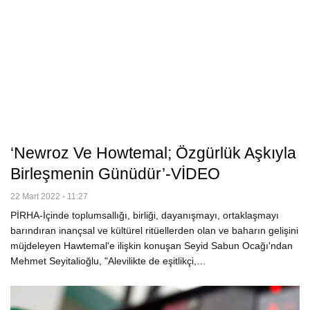
‘Newroz Ve Howtemal; Özgürlük Aşkıyla
Birleşmenin Günüdür’-VİDEO
22 Mart 2022 - 11:27
PİRHA-İçinde toplumsallığı, birliği, dayanışmayı, ortaklaşmayı
barındıran inançsal ve kültürel ritüellerden olan ve baharın gelişini
müjdeleyen Hawtemal'e ilişkin konuşan Seyid Sabun Ocağı'ndan
Mehmet Seyitalioğlu, "Alevilikte de eşitlikçi,…