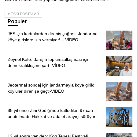
ESKI POSTALAR
Populer
JES için kadınlardan direniş çağrısı: Jandarma
köye girişlere izin vermiyor! – VİDEO
Zeynel Kete: Barışın toplumsallaşması için
demokratikleşme şart- VİDEO
Jeotermal sondaj için jandarmayla köye girildi,
köylüler direnişe geçti-VİDEO
88 yıl önce Zini Gediği’nde katledilen 97 can
unutulmadı: Hakikat ve adalet arayışı sürüyor!
12 yıl sonra yeniden: Koğ Tepesi Festivali