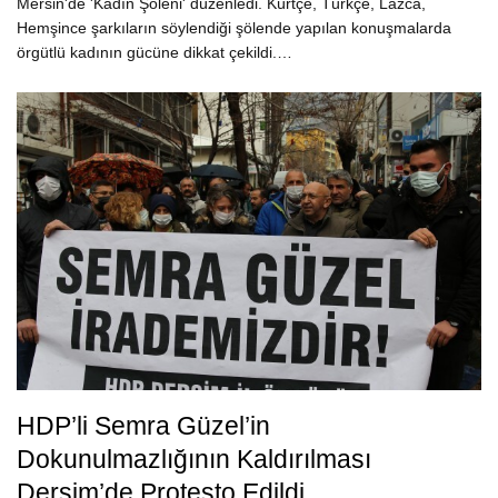
Mersin'de 'Kadın Şöleni' düzenledi. Kürtçe, Türkçe, Lazca,
Hemşince şarkıların söylendiği şölende yapılan konuşmalarda
örgütlü kadının gücüne dikkat çekildi.…
HDP’li Semra Güzel’in
Dokunulmazlığının Kaldırılması
Dersim’de Protesto Edildi