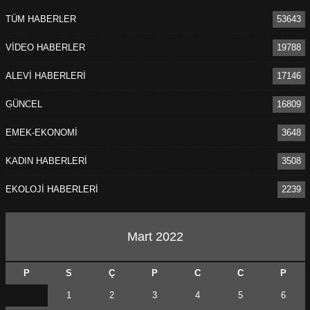
TÜM HABERLER
53643
VİDEO HABERLER
19788
ALEVİ HABERLERİ
17146
GÜNCEL
16809
EMEK-EKONOMİ
3648
KADIN HABERLERİ
3508
EKOLOJİ HABERLERİ
2239
Mart 2022
P
S
Ç
P
C
C
P
1
2
3
4
5
6