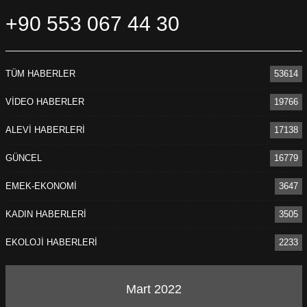
+90 553 067 44 30
TÜM HABERLER
53614
VİDEO HABERLER
19766
ALEVİ HABERLERİ
17138
GÜNCEL
16779
EMEK-EKONOMİ
3647
KADIN HABERLERİ
3505
EKOLOJİ HABERLERİ
2233
Mart 2022