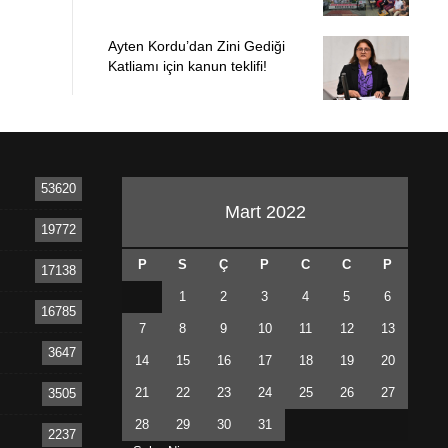
Ayten Kordu’dan Zini Gediği
Katliamı için kanun teklifi!
53620
Mart 2022
19772
P
S
Ç
P
C
C
P
17138
1
2
3
4
5
6
16785
7
8
9
10
11
12
13
3647
14
15
16
17
18
19
20
21
22
23
24
25
26
27
3505
28
29
30
31
2237