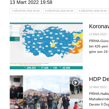
13 Mart 2022 19:58
7 AĞUSTOS 2026 00:00
6 AĞUSTOS 2026 00:00
5 AĞUSTOS 2026 00:00
Koronav
13 Mart 2022 -
PİRHA-Güncel
bin 426 yeni 
göre son 24 
HDP Der
13 Mart 2022 -
PİRHA-Halkla
Mahallesi’nde
Dersim İl Ör