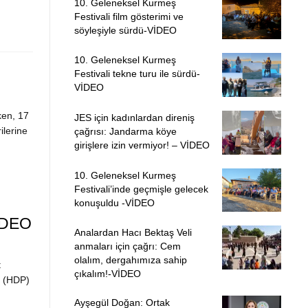
10. Geleneksel Kurmeş
Festivali film gösterimi ve
söyleşiyle sürdü-VİDEO
10. Geleneksel Kurmeş
Festivali tekne turu ile sürdü-
VİDEO
ken, 17
JES için kadınlardan direniş
ilerine
çağrısı: Jandarma köye
girişlere izin vermiyor! – VİDEO
10. Geleneksel Kurmeş
Festivali’inde geçmişle gelecek
konuşuldu -VİDEO
VİDEO
Analardan Hacı Bektaş Veli
anmaları için çağrı: Cem
olalım, dergahımıza sahip
t
çıkalım!-VİDEO
i (HDP)
Ayşegül Doğan: Ortak