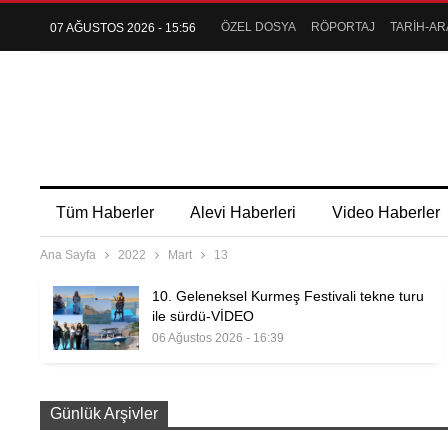
ÖZEL DOSYA
RÖPORTAJ
TARİH-AR
07 AĞUSTOS 2026 - 15:56
Tüm Haberler
Alevi Haberleri
Video Haberler
Ana Sayfa
2022
Mart
13
10. Geleneksel Kurmeş Festivali tekne turu
ile sürdü-VİDEO
06 Ağustos 2026 - 16:39
Günlük Arşivler