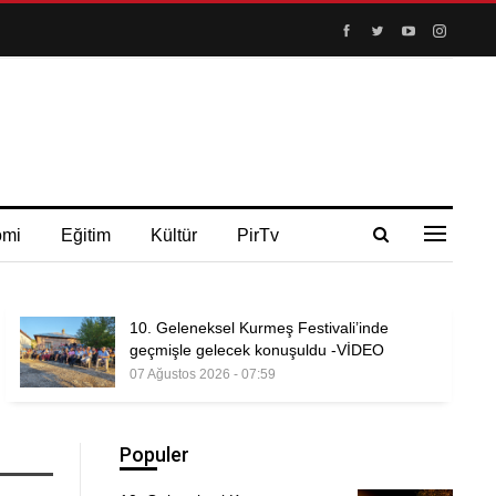
omi
Eğitim
Kültür
PirTv
10. Geleneksel Kurmeş Festivali’inde
geçmişle gelecek konuşuldu -VİDEO
07 Ağustos 2026 - 07:59
Populer