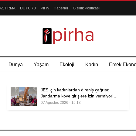
AŞTIRMA
DUYURU
PirTv
Haberler
Gizlilik Politikası
Dünya
Yaşam
Ekoloji
Kadın
Emek Ekon
JES için kadınlardan direniş çağrısı:
Jandarma köye girişlere izin vermiyor!…
07 Ağustos 2026 - 15:13