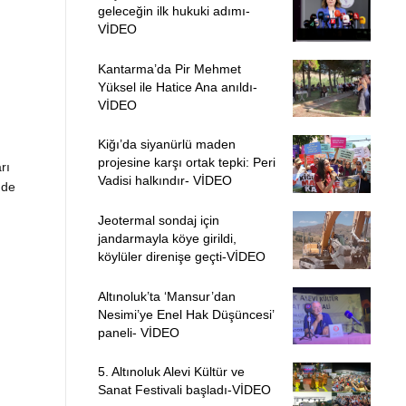
geleceğin ilk hukuki adımı-
VİDEO
Kantarma’da Pir Mehmet
Yüksel ile Hatice Ana anıldı-
VİDEO
Kiğı’da siyanürlü maden
projesine karşı ortak tepki: Peri
rı
Vadisi halkındır- VİDEO
nde
Jeotermal sondaj için
jandarmayla köye girildi,
köylüler direnişe geçti-VİDEO
Altınoluk’ta ‘Mansur’dan
Nesimi’ye Enel Hak Düşüncesi’
paneli- VİDEO
5. Altınoluk Alevi Kültür ve
Sanat Festivali başladı-VİDEO