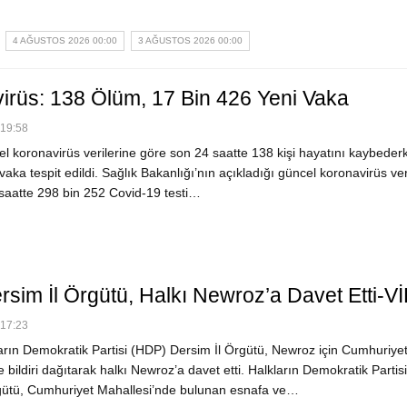
4 AĞUSTOS 2026 00:00
3 AĞUSTOS 2026 00:00
irüs: 138 Ölüm, 17 Bin 426 Yeni Vaka
 19:58
 koronavirüs verilerine göre son 24 saatte 138 kişi hayatını kaybeder
vaka tespit edildi. Sağlık Bakanlığı’nın açıkladığı güncel koronavirüs ver
saatte 298 bin 252 Covid-19 testi…
sim İl Örgütü, Halkı Newroz’a Davet Etti-
 17:23
rın Demokratik Partisi (HDP) Dersim İl Örgütü, Newroz için Cumhuriye
 bildiri dağıtarak halkı Newroz’a davet etti. Halkların Demokratik Partis
gütü, Cumhuriyet Mahallesi’nde bulunan esnafa ve…