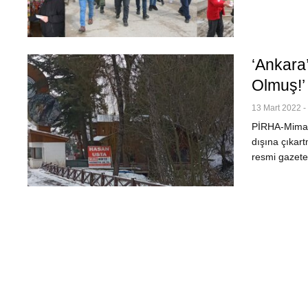
‘Ankara’
Olmuş!’
13 Mart 2022 -
PİRHA-Mimarl
dışına çıkar
resmi gazete