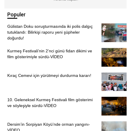
temsilciliğin açılışı yapıldı. Açılış etkinliği lokmaların
paylaşılmasıyla son buldu.
Populer
PİRHA/KAYSERİ
Gülistan Doku soruşturmasında iki polis dalgıç
tutuklandı: Bilirkişi raporu yeni şüpheler
doğurdu!
Kurmeş Festivali’nin 2’nci günü fidan dikimi ve
film gösterimiyle sürdü-VİDEO
Kıraç Cemevi için yürütmeyi durdurma kararı!
10. Geleneksel Kurmeş Festivali film gösterimi
ve söyleşiyle sürdü-VİDEO
Dersim’in Sorpiyan Köyü’nde orman yangını-
ÖNCEKI
SONRAKI
1
4
VİDEO