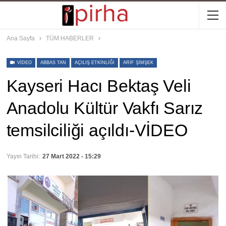
Ana Sayfa
TÜM HABERLER
VIDEO
ABBAS TAN
AÇILIŞ ETKINLIĞI
ARIF ŞIMŞEK
Kayseri Hacı Bektaş Veli
Anadolu Kültür Vakfı Sarız
temsilciliği açıldı-VİDEO
Yayın Tarihi:
27 Mart 2022 - 15:29