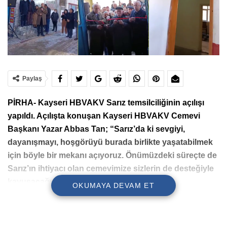
Paylaş
PİRHA- Kayseri HBVAKV Sarız temsilciliğinin açılışı
yapıldı. Açılışta konuşan Kayseri HBVAKV Cemevi
Başkanı Yazar Abbas Tan; “Sarız’da ki sevgiyi,
dayanışmayı, hoşgörüyü burada birlikte yaşatabilmek
için böyle bir mekanı açıyoruz. Önümüzdeki süreçte de
Sarız’ın ihtiyacı olan cemevimize sizlerin de desteğiyle
kavuşacağımıza inanıyorum” dedi.
OKUMAYA DEVAM ET