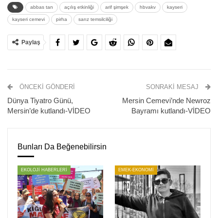
abbas tan
açılış etkinliği
arif şimşek
hbvakv
kayseri
kayseri cemevi
pirha
sarız temsilciliği
Paylaş
ÖNCEKI GÖNDERI
SONRAKI MESAJ
Kayseri Hacı Bektaş Veli Anadolu Kültür Vakfı (HBVAKV)
Dünya Tiyatro Günü,
Mersin Cemevi’nde Newroz
Sarız temsilciliğinin açılışı yapıldı. Alevi yurttaşlar, Kayseri
Mersin’de kutlandı-VİDEO
Bayramı kutlandı-VİDEO
HBVAKV çağrısıyla Sarız’da dernek binası önünde bir
araya geldi. Hüseyin Kalkan’ın türkü ve deyişleriyle
başlayan açılış etkinliği, Sarız Temsilcisi Arif Şimşek’in kısa
Bunları Da Beğenebilirsin
konuşmasıyla devam etti.
EKOLOJİ HABERLERİ
EMEK-EKONOMİ
“SARIZ’DA Kİ DAYANIŞMAYI, HOŞGÖRÜYÜ BİRLİKTE
YAŞATABİLMEK İÇİN BU MEKANI AÇIYORUZ”
Şimşek’in konuşmasının ardından sözü
Kayseri HBVAKV