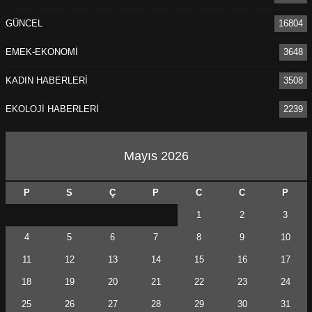
GÜNCEL
16804
EMEK-EKONOMİ
3648
KADIN HABERLERİ
3508
EKOLOJİ HABERLERİ
2239
Mayıs 2026
P
S
Ç
P
C
C
P
1
2
3
4
5
6
7
8
9
10
11
12
13
14
15
16
17
18
19
20
21
22
23
24
25
26
27
28
29
30
31