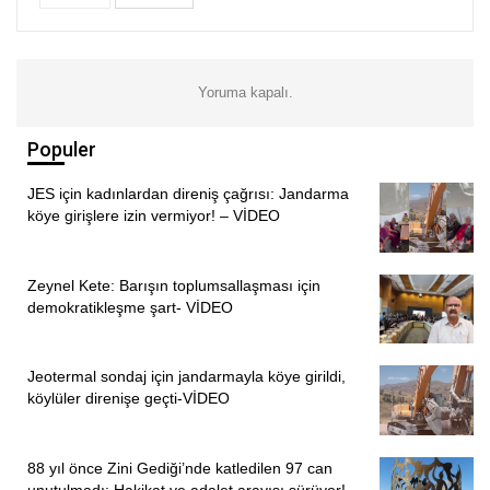
de konuşan Altaş, özellikle Aktuluk Mahallesi çevresi ile
Bayraktepe’deki su arıtma tesisi yakınlarının araştırılması
gerektiğini söyledi.
Yoruma kapalı.
Altaş, “Araba girebilen ama insanların gitmediği yerler
araştırılmalı” ifadelerini kullandı.
Populer
ŞİDDET VE TEHDİT İDDİALARI
JES için kadınlardan direniş çağrısı: Jandarma
köye girişlere izin vermiyor! – VİDEO
Türkay Sonel hakkında başka iddialarda da bulunan Altaş,
Sonel’in şiddet eğilimli biri olduğunu, geçmişte kadınlara
Zeynel Kete: Barışın toplumsallaşması için
yönelik şiddet uyguladığını ve polislerle yaşadığı bir
demokratikleşme şart- VİDEO
tartışmada silah gösterdiğini öne sürdü.
Öte yandan Altaş, artık kaçmayacağını ve bildiği tüm
Jeotermal sondaj için jandarmayla köye girildi,
detayları yargı makamlarıyla paylaşacağını söyledi.
köylüler direnişe geçti-VİDEO
HABER MERKEZİ
88 yıl önce Zini Gediği’nde katledilen 97 can
unutulmadı: Hakikat ve adalet arayışı sürüyor!