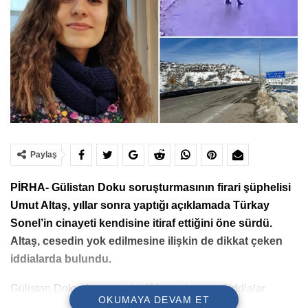
Paylaş
PİRHA- Gülistan Doku soruşturmasının firari şüphelisi
Umut Altaş, yıllar sonra yaptığı açıklamada Türkay
Sonel’in cinayeti kendisine itiraf ettiğini öne sürdü.
Altaş, cesedin yok edilmesine ilişkin de dikkat çeken
iddialarda bulundu.
Gülistan Doku dosyasında dikkat çeken yeni iddialar
OKUMAYA DEVAM ET
gündeme geldi. Hakkında kırmızı bülten bulunduğu