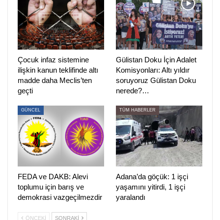
“ŞÜKRÜ O İŞİ HALLETTİ” İDDİASI
Umut Altaş, açıklamalarında cesedin ortadan
kaldırılmasıyla ilgili de ciddi iddialar ortaya attı. Altaş,
Türkay Sonel’in olaydan sonra kendisine “Şükrü o işi
Çocuk infaz sistemine
Gülistan Doku İçin Adalet
ilişkin kanun teklifinde altı
Komisyonları: Altı yıldır
halletti” dediğini öne sürerek, burada adı geçen kişinin eski
madde daha Meclis’ten
soruyoruz Gülistan Doku
Tunceli Valisi Tuncay Sonel’in koruması olduğunu iddia
geçti
nerede?…
etti.
GÜNCEL
TÜM HABERLER
Altaş, olayın ardından viyadük çevresinde araçla
dolaştıklarını belirterek, Türkay Sonel’in sürekli bölgeyi
kontrol ettiğini savundu. Gülistan Doku’nun Tunceli
Üniversitesi civarında, köprü ve dere yatağının bulunduğu
bölgede öldürülmüş olabileceğini ileri sürdü.
FEDA ve DAKB: Alevi
Adana’da göçük: 1 işçi
toplumu için barış ve
yaşamını yitirdi, 1 işçi
“ISSIZ ALANLAR ARAŞTIRILSIN”
demokrasi vazgeçilmezdir
yaralandı
Doku’nun cansız bedeninin bulunabileceği yerlere ilişkin
ÖNCEKI
SONRAKI