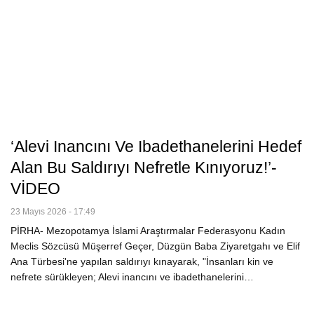
‘Alevi Inancını Ve Ibadethanelerini Hedef
Alan Bu Saldırıyı Nefretle Kınıyoruz!’-
VİDEO
23 Mayıs 2026 - 17:49
PİRHA- Mezopotamya İslami Araştırmalar Federasyonu Kadın
Meclis Sözcüsü Müşerref Geçer, Düzgün Baba Ziyaretgahı ve Elif
Ana Türbesi'ne yapılan saldırıyı kınayarak, "İnsanları kin ve
nefrete sürükleyen; Alevi inancını ve ibadethanelerini…