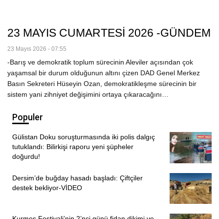
23 MAYIS CUMARTESİ 2026 -GÜNDEM
23 Mayıs 2026 - 07:55
-Barış ve demokratik toplum sürecinin Aleviler açısından çok
yaşamsal bir durum olduğunun altını çizen DAD Genel Merkez
Basın Sekreteri Hüseyin Ozan, demokratikleşme sürecinin bir
sistem yani zihniyet değişimini ortaya çıkaracağını…
Populer
Gülistan Doku soruşturmasında iki polis dalgıç
tutuklandı: Bilirkişi raporu yeni şüpheler
doğurdu!
Dersim’de buğday hasadı başladı: Çiftçiler
destek bekliyor-VİDEO
Kurmeş Festivali’nin 2’nci günü fidan dikimi ve