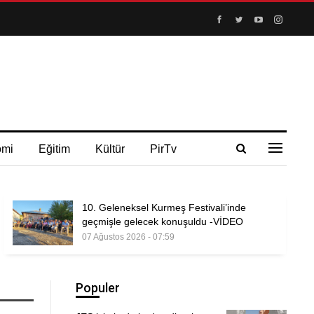
omi
Eğitim
Kültür
PirTv
10. Geleneksel Kurmeş Festivali’inde
geçmişle gelecek konuşuldu -VİDEO
07 Ağustos 2026 - 07:59
Populer