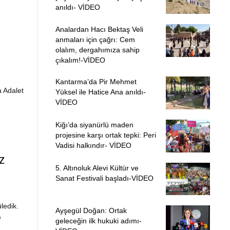
anıldı- VİDEO
Analardan Hacı Bektaş Veli
anmaları için çağrı: Cem
olalım, dergahımıza sahip
çıkalım!-VİDEO
Kantarma’da Pir Mehmet
 Adalet
Yüksel ile Hatice Ana anıldı-
VİDEO
Kiğı’da siyanürlü maden
projesine karşı ortak tepki: Peri
Vadisi halkındır- VİDEO
z
5. Altınoluk Alevi Kültür ve
Sanat Festivali başladı-VİDEO
ledik.
Ayşegül Doğan: Ortak
e
geleceğin ilk hukuki adımı-