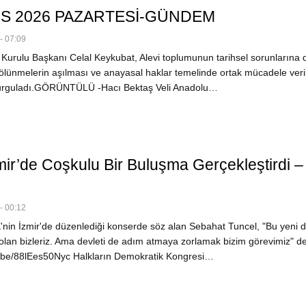
IS 2026 PAZARTESİ-GÜNDEM
- 07:09
Kurulu Başkanı Celal Keykubat, Alevi toplumunun tarihsel sorunlarına d
bölünmelerin aşılması ve anayasal haklar temelinde ortak mücadele veri
 vurguladı.GÖRÜNTÜLÜ -Hacı Bektaş Veli Anadolu…
ir’de Coşkulu Bir Buluşma Gerçekleştirdi –
- 00:12
nin İzmir'de düzenlediği konserde söz alan Sebahat Tuncel, "Bu yeni 
olan bizleriz. Ama devleti de adım atmaya zorlamak bizim görevimiz" d
u.be/88lEes50Nyc Halkların Demokratik Kongresi…