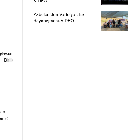
VİDEO
Akbelen’den Varto’ya JES
dayanışması-VİDEO
decisi
 Birlik,
nda
 ömrü