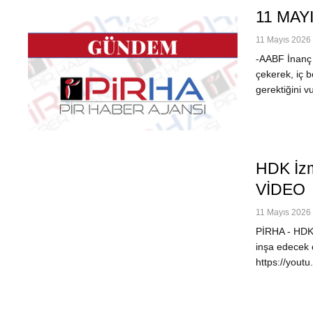
11 MAY
11 Mayıs 2026 
-AABF İnanç 
çekerek, iç 
gerektiğini
HDK İzm
VİDEO
11 Mayıs 2026 
PİRHA - HDK'
inşa edecek 
https://yout