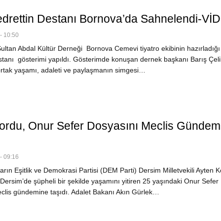
drettin Destanı Bornova’da Sahnelendi-Vİ
- 10:50
Sultan Abdal Kültür Derneği Bornova Cemevi tiyatro ekibinin hazırladığ
stanı gösterimi yapıldı. Gösterimde konuşan dernek başkanı Barış Çeli
 ortak yaşamı, adaleti ve paylaşmanın simgesi…
ordu, Onur Sefer Dosyasını Meclis Gündem
- 09:16
rın Eşitlik ve Demokrasi Partisi (DEM Parti) Dersim Milletvekili Ayten K
Dersim’de şüpheli bir şekilde yaşamını yitiren 25 yaşındaki Onur Sefer
clis gündemine taşıdı. Adalet Bakanı Akın Gürlek…