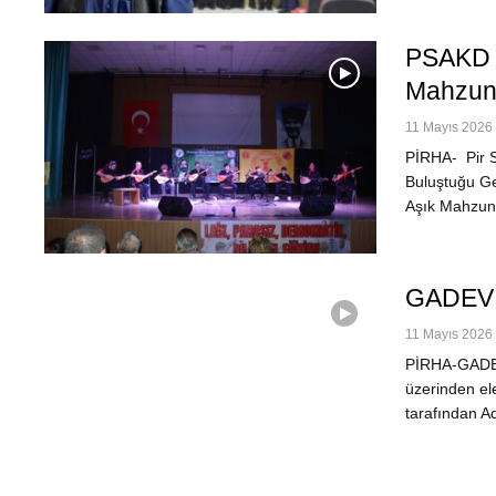
PSAKD K
Mahzun
11 Mayıs 2026 
PİRHA- Pir S
Buluştuğu Gec
Aşık Mahzuni
GADEV A
11 Mayıs 2026 
PİRHA-GADEV 
üzerinden el
tarafından Ad