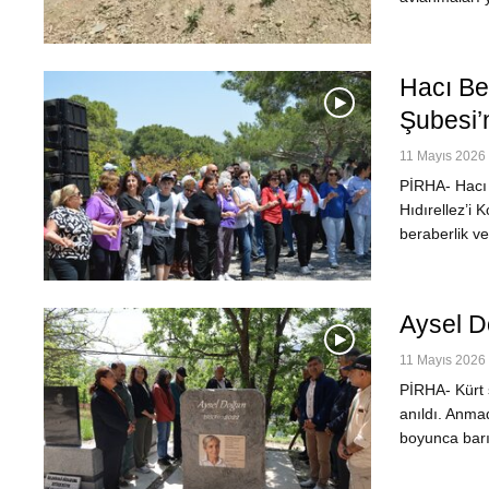
Hacı Bek
Şubesi’
11 Mayıs 2026 
PİRHA- Hacı 
Hıdırellez’i K
beraberlik v
Aysel D
11 Mayıs 2026 
PİRHA- Kürt 
anıldı. Anma
boyunca barış