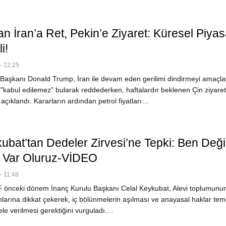
n İran’a Ret, Pekin’e Ziyaret: Küresel Piyas
i!
- 12:25
aşkanı Donald Trump, İran ile devam eden gerilimi dindirmeyi amaçl
ni "kabul edilemez" bularak reddederken, haftalardır beklenen Çin ziyareti
açıklandı. Kararların ardından petrol fiyatları…
ubat’tan Dedeler Zirvesi’ne Tepki: Ben Değil
 Var Oluruz-VİDEO
- 11:48
önceki dönem İnanç Kurulu Başkanı Celal Keykubat, Alevi toplumunu
nlarına dikkat çekerek, iç bölünmelerin aşılması ve anayasal haklar tem
le verilmesi gerektiğini vurguladı.…