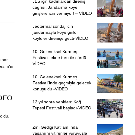
JES için kadınlardan direniş
çağrısı: Jandarma köye
girişlere izin vermiyor! – VİDEO
Jeotermal sondaj için
jandarmayla köye girildi,
köylüler direnişe geçti-VİDEO
10. Geleneksel Kurmeş
Festivali tekne turu ile sürdü-
çınar
VİDEO
rsim’in
10. Geleneksel Kurmeş
Festivali’inde geçmişle gelecek
konuşuldu -VİDEO
İDEO
12 yıl sonra yeniden: Koğ
Tepesi Festivali başladı-VİDEO
 oldu.
Zini Gediği Katliamı’nda
yaşamını yitirenler yürüyüşle