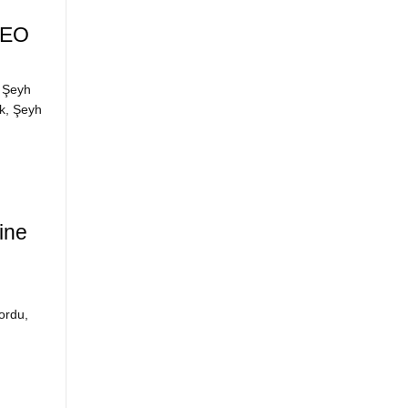
DEO
ı Şeyh
k, Şeyh
ine
ordu,