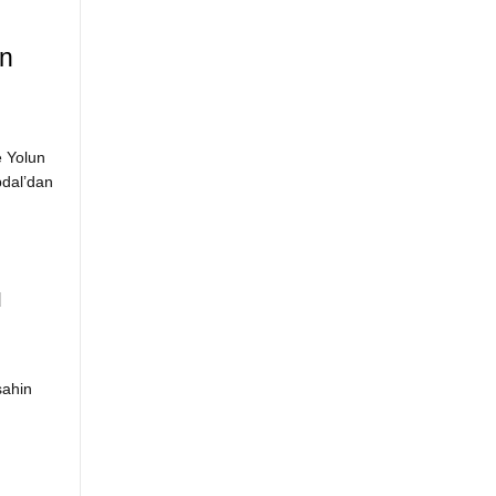
an
e Yolun
bdal’dan
u
şahin