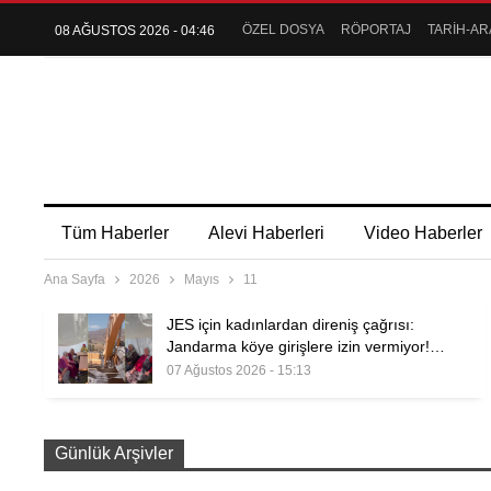
ÖZEL DOSYA
RÖPORTAJ
TARİH-AR
08 AĞUSTOS 2026 - 04:46
Tüm Haberler
Alevi Haberleri
Video Haberler
Ana Sayfa
2026
Mayıs
11
JES için kadınlardan direniş çağrısı:
Jandarma köye girişlere izin vermiyor!…
07 Ağustos 2026 - 15:13
Günlük Arşivler