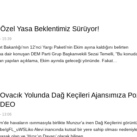
: Özel Yasa Beklentimiz Sürüyor!
- 15:39
 Bakanlığı'nın 12'nci Yargı Paketi'nin Ekim ayına kaldığını belirten
na dair konuşan DEM Parti Grup Başkanvekili Sezai Temelli, "Bu konuda
an yapılan açıklama, Ekim ayında geleceği yönünde. Fakat…
Ovacık Yolunda Dağ Keçileri Ajansımıza Po
VİDEO
- 13:06
'de havaların ısınmasıyla birlikte Munzur'a inen Dağ Keçilerini görüntü
u.be/gFL_uWSLiko Alevi inancında kutsal bir yere sahip olması nedeniyl
asak olan ve ‘Hızır’ın Davarı’ olarak bilinen…