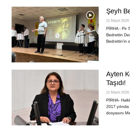
Şeyh Be
11 Mayıs 2026 
PİRHA - Pir 
Bedrettin De
Bedrettin'in
Ayten K
Taşıdı!
11 Mayıs 2026 
PİRHA- Halkla
2017 yılında 
dosyasını Me