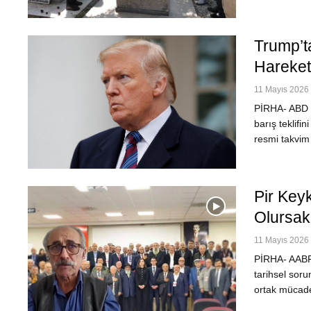
Trump’ta
Hareketl
11 Mayıs 2026 
PİRHA- ABD B
barış teklifi
resmi takvim 
Pir Keyk
Olursak
11 Mayıs 2026 
PİRHA- AABF 
tarihsel soru
ortak mücade