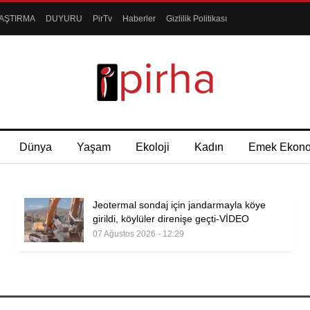
AŞTIRMA
DUYURU
PirTv
Haberler
Gizlilik Politikası
Dünya
Yaşam
Ekoloji
Kadın
Emek Ekon
Jeotermal sondaj için jandarmayla köye
girildi, köylüler direnişe geçti-VİDEO
07 Ağustos 2026 - 12:29