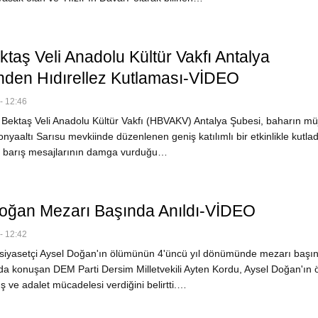
taş Veli Anadolu Kültür Vakfı Antalya
nden Hıdırellez Kutlaması-VİDEO
- 12:46
Bektaş Veli Anadolu Kültür Vakfı (HBVAKV) Antalya Şubesi, baharın müj
onyaaltı Sarısu mevkiinde düzenlenen geniş katılımlı bir etkinlikle kutladı.
e barış mesajlarının damga vurduğu…
oğan Mezarı Başında Anıldı-VİDEO
- 12:42
siyasetçi Aysel Doğan'ın ölümünün 4'üncü yıl dönümünde mezarı başı
da konuşan DEM Parti Dersim Milletvekili Ayten Kordu, Aysel Doğan'ın
 ve adalet mücadelesi verdiğini belirtti.…