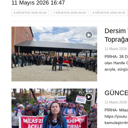
11 Mayıs 2026 16:47
8 AĞUSTOS 2026 00:00
7 AĞUSTOS 2026 00:00
6 AĞUSTOS 2026 00:00
Dersim 
Toprağa
11 Mayıs 2026 
PİRHA- 38 Der
olan Hanife 
acıyla, sürg
GÜNCELL
11 Mayıs 2026 
PİRHA- Milas
https://yout
kamulaştırılm