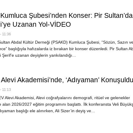
umluca Şubesi’nden Konser: Pir Sultan’d
i’ye Uzanan Yol-VİDEO
- 11:36
ultan Abdal Kültür Derneği (PSAKD) Kumluca Şubesi, “Sözün, Sazın v
e” başlığıyla hafızalarda iz bırakan bir konser düzenledi. Pir Sultan A
 Şerif’e uzanan deyişlerin yankılandığı…
levi Akademisi’nde, ‘Adıyaman’ Konuşuld
- 11:13
Alevi Akademisi, Alevi coğrafyalarını demografi, ritüel ve gelenekler
e alan 2026/2027 eğitim programını başlattı. İlk konferansta Veli Büyük
ıyaman başlığı ele alınırken, Ali Sizer’in deyiş ve…