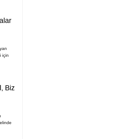
alar
ayan
 için
, Biz
n
elinde