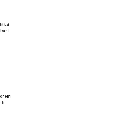
ikkat
lmesi
dönemi
edi.