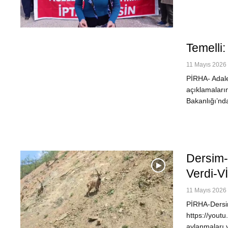
Temelli
11 Mayıs 2026 
PİRHA- Adalet
açıklamaları
Bakanlığı’nd
Dersim-
Verdi-
11 Mayıs 2026 
PİRHA-Dersim
https://yout
avlanmaları y