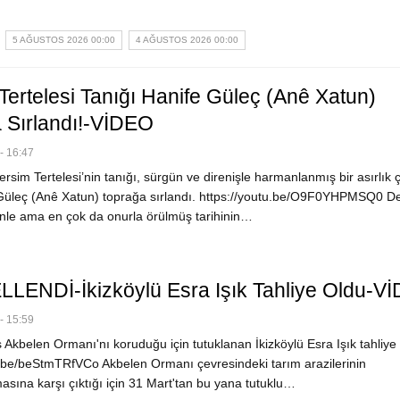
5 AĞUSTOS 2026 00:00
4 AĞUSTOS 2026 00:00
Tertelesi Tanığı Hanife Güleç (Anê Xatun)
 Sırlandı!-VİDEO
- 16:47
sim Tertelesi’nin tanığı, sürgün ve direnişle harmanlanmış bir asırlık 
Güleç (Anê Xatun) toprağa sırlandı. https://youtu.be/O9F0YHPMSQ0 De
ünle ama en çok da onurla örülmüş tarihinin…
ENDİ-İkizköylü Esra Işık Tahliye Oldu-V
- 15:59
 Akbelen Ormanı'nı koruduğu için tutuklanan İkizköylü Esra Işık tahliye
u.be/beStmTRfVCo Akbelen Ormanı çevresindeki tarım arazilerinin
asına karşı çıktığı için 31 Mart'tan bu yana tutuklu…