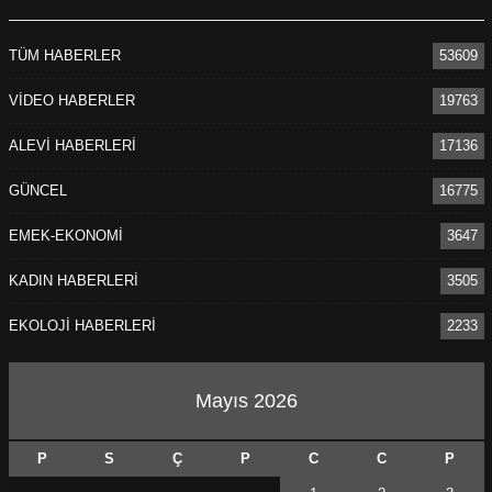
TÜM HABERLER
53609
VİDEO HABERLER
19763
ALEVİ HABERLERİ
17136
GÜNCEL
16775
EMEK-EKONOMİ
3647
KADIN HABERLERİ
3505
EKOLOJİ HABERLERİ
2233
Mayıs 2026
P
S
Ç
P
C
C
P