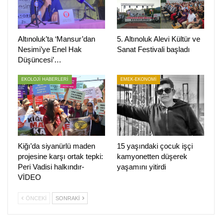
Altınoluk’ta ‘Mansur’dan
5. Altınoluk Alevi Kültür ve
Nesimi’ye Enel Hak
Sanat Festivali başladı
Düşüncesi’…
EKOLOJİ HABERLERİ
EMEK-EKONOMİ
ÖNCEKI
SONRAKI
1
4
Kiğı’da siyanürlü maden
15 yaşındaki çocuk işçi
projesine karşı ortak tepki:
kamyonetten düşerek
Peri Vadisi halkındır-
yaşamını yitirdi
VİDEO
ÖNCEKI
SONRAKI