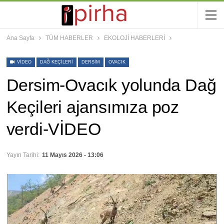
Ana Sayfa
TÜM HABERLER
EKOLOJİ HABERLERİ
VIDEO
DAĞ KEÇILERI
DERSIM
OVACIK
Dersim-Ovacık yolunda Dağ
Keçileri ajansımıza poz
verdi-VİDEO
Yayın Tarihi:
11 Mayıs 2026 - 13:06