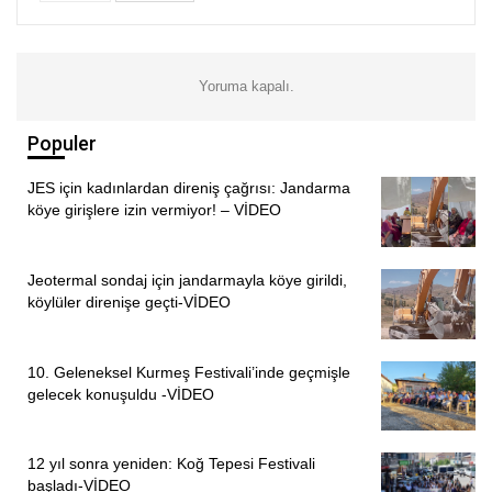
takipçisi olmaya devam edeceğimizi kamuoyuna saygıyla
bildiririz.”
Yoruma kapalı.
HABER MERKEZİ
Populer
JES için kadınlardan direniş çağrısı: Jandarma
köye girişlere izin vermiyor! – VİDEO
Jeotermal sondaj için jandarmayla köye girildi,
köylüler direnişe geçti-VİDEO
10. Geleneksel Kurmeş Festivali’inde geçmişle
gelecek konuşuldu -VİDEO
12 yıl sonra yeniden: Koğ Tepesi Festivali
başladı-VİDEO