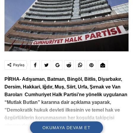
Paylaş
PİRHA- Adıyaman, Batman, Bingöl, Bitlis, Diyarbakır,
Dersim, Hakkari, Iğdır, Muş, Siirt, Urfa, Şırnak ve Van
Baroları Cumhuriyet Halk Partisi’ne yönelik uygulanan
“Mutlak Butlan” kararına dair açıklama yaparak,
“Demokratik hukuk devleti ilkesinin ve temel hak ve
özgürlüklerin korunmasının her koşulda takipçisi
olmaya devam edeceğiz” dedi.
OKUMAYA DEVAM ET