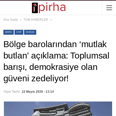
Ana Sayfa
TÜM HABERLER
BARO
CHP
HUKUK
Bölge barolarından ‘mutlak
butlan’ açıklama: Toplumsal
barışı, demokrasiye olan
güveni zedeliyor!
Yayın Tarihi:
22 Mayıs 2026 - 13:14