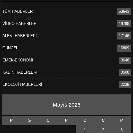
TÜM HABERLER
53643
VİDEO HABERLER
19788
ALEVİ HABERLERİ
17146
GÜNCEL
16809
EMEK-EKONOMİ
3648
KADIN HABERLERİ
3508
EKOLOJİ HABERLERİ
2239
Mayıs 2026
P
S
Ç
P
C
C
P
1
2
3