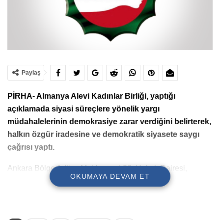
Paylaş
PİRHA- Almanya Alevi Kadınlar Birliği, yaptığı
açıklamada siyasi süreçlere yönelik yargı
müdahalelerinin demokrasiye zarar verdiğini belirterek,
halkın özgür iradesine ve demokratik siyasete saygı
çağrısı yaptı.
Ankara Bölge Adliye Mahkemesi 36. Hukuk Dairesi,
OKUMAYA DEVAM ET
CHP’nin 38. Olağan ve 21. Olağanüstü Kurultayları için
“mutlak butlan” ve Özgür Özel yönetimine yönelik “tedbiren
görevden uzaklaştırma” kararı verdi.