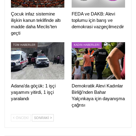
savunduklarını belirterek, hukuk kurumlarının siyasi
rekabetin aracı değil, adaletin güvencesi olması
Çocuk infaz sistemine
FEDA ve DAKB: Alevi
ilişkin kanun teklifinde altı
toplumu için barış ve
gerektiğinin altını çizdi.
madde daha Meclis’ten
demokrasi vazgeçilmezdir
geçti
Açıklamada ayrıca, Türkiye’nin geleceğinin baskıyla,
müdahaleyle ve yargı üzerinden kurulan siyasetle değil,
TÜM HABERLER
KADIN HABERLERİ
demokratik katılım, çoğulculuk ve halkın özgür iradesiyle
inşa edilebileceği ifade edildi.
HABER MERKEZİ
Adana’da göçük: 1 işçi
Demokratik Alevi Kadınlar
yaşamını yitirdi, 1 işçi
Birliği’nden Bahar
yaralandı
Yalçınkaya için dayanışma
çağrısı
ÖNCEKI
SONRAKI