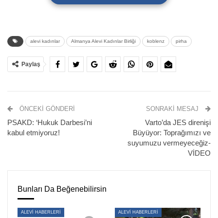
alevi kadınlar
Almanya Alevi Kadınlar Birliği
koblenz
pirha
Paylaş
ÖNCEKI GÖNDERI
SONRAKI MESAJ
PSAKD: ‘Hukuk Darbesi’ni
Varto’da JES direnişi
Almanya Alevi Kadınlar Birliği tarafından 16-17 Mayıs
kabul etmiyoruz!
Büyüyor: Toprağımızı ve
tarihlerinde Koblenz Cemevi’nde düzenlenen Kadın
suyumuzu vermeyeceğiz-
Kampı, Almanya’nın ve Avrupa’nın farklı kentlerinden gelen
VİDEO
çok sayıda kadının katılımıyla gerçekleştirildi. İki gün süren
programda siyaset, Alevi inancı, göçmen kadınların
Bunları Da Beğenebilirsin
sorunları, psikoloji, hukuk ve kadın dayanışması başlıkları
ele alındı.
ALEVİ HABERLERİ
ALEVİ HABERLERİ