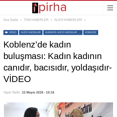
Ana Sayfa
TÜM HABERLER
ALEVİ HABERLERİ
VIDEO
ALEVI KADINLAR
ALMANYA ALEVI KADINLAR BIRLIĞI
KOBLENZ
Koblenz’de kadın
buluşması: Kadın kadının
canıdır, bacısıdır, yoldaşıdır-
VİDEO
Yayın Tarihi:
22 Mayıs 2026 - 10:16