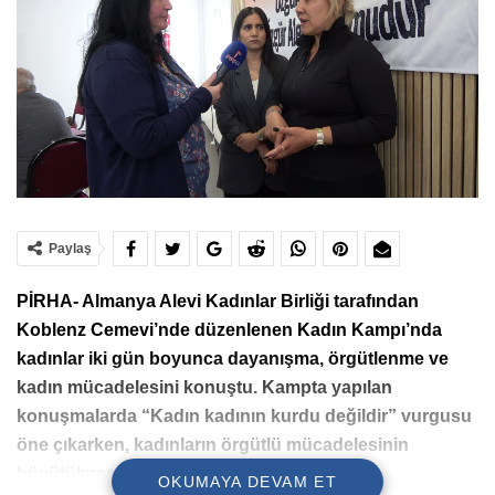
Paylaş
PİRHA-
Almanya Alevi Kadınlar Birliği
tarafından
Koblenz Cemevi
’nde düzenlenen Kadın Kampı’nda
kadınlar iki gün boyunca dayanışma, örgütlenme ve
kadın mücadelesini konuştu. Kampta yapılan
konuşmalarda “Kadın kadının kurdu değildir” vurgusu
öne çıkarken, kadınların örgütlü mücadelesinin
büyütülmesi çağrısı yapıldı.
OKUMAYA DEVAM ET