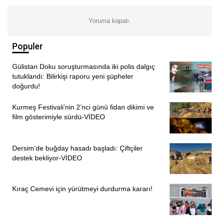
baktı. Eksiklerimizi de konuştuk, dayanışmayı nasıl
büyüteceğimizi de” dedi.
Yoruma kapalı.
“KADIN KADININ CANIDIR, BACISIDIR, YOLDAŞIDIR”
Populer
Seminerlerde özellikle kadınlar arasındaki rekabeti ve
Gülistan Doku soruşturmasında iki polis dalgıç
erkek egemen dilin kadınlara yüklediği rolleri tartıştıklarını
tutuklandı: Bilirkişi raporu yeni şüpheler
ifade eden Coşkun, sıkça kullanılan “Kadın kadının
doğurdu!
kurdudur” sözünün erkek egemen bir yaklaşım olduğunu
Kurmeş Festivali’nin 2’nci günü fidan dikimi ve
vurgulayarak, “Kadın kadının canıdır, bacısıdır, yoldaşıdır”
film gösterimiyle sürdü-VİDEO
anlayışının büyütülmesi gerektiğini söyledi.
“KADINLAR OLARAK GÜÇLENMELİYİZ”
Dersim’de buğday hasadı başladı: Çiftçiler
destek bekliyor-VİDEO
Kadın cinayetleri ve şiddete de dikkat çeken Coşkun,
Türkiye ve Avrupa’da kadınların yaşam hakkına yönelik
Kıraç Cemevi için yürütmeyi durdurma kararı!
saldırıların arttığını belirterek, kadınların ortak mücadele
etmesinin hayati önem taşıdığını ifade etti.