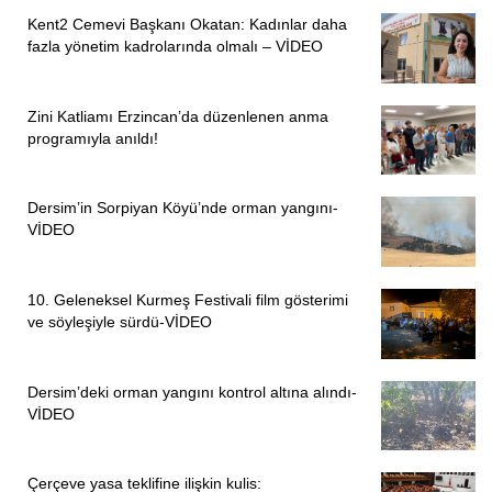
Coşkun, “Bu çalışma burada kalmamalı. Dağın başındaki
Kent2 Cemevi Başkanı Okatan: Kadınlar daha
kadını da, şehirde yaşayan öğretmeni de, şiddete uğrayan
fazla yönetim kadrolarında olmalı – VİDEO
kadını da kapsamalı. Kadınlar olarak güçlenmeliyiz” diye
konuştu.
Zini Katliamı Erzincan’da düzenlenen anma
programıyla anıldı!
“WORKSHOPLARLA EĞİTİM KAMPI TAMAMLANDI”
Koblenz Cemevi Başkanı
Dilara Yavuz
, kampın
Dersim’in Sorpiyan Köyü’nde orman yangını-
uluslararası katılımla gerçekleştiğini belirterek programın
VİDEO
oldukça verimli geçtiğini söyledi. Yavuz, “Almanya’nın her
yerinden, Türkiye’den ve İsveç’ten katılanlar oldu. Çok
10. Geleneksel Kurmeş Festivali film gösterimi
verimli bir eğitim kampı olduğunu düşünüyorum” dedi.
ve söyleşiyle sürdü-VİDEO
İki gün süren program kapsamında panel ve seminerlerin
yanı sıra çeşitli workshop çalışmaları da düzenlendi.
Dersim’deki orman yangını kontrol altına alındı-
Kadınların ortak sorunları ve örgütlü mücadele deneyimleri
VİDEO
üzerine yapılan tartışmalarda dayanışmanın büyütülmesi
gerektiği vurgulandı.
Çerçeve yasa teklifine ilişkin kulis: