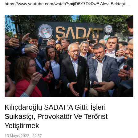
https://www.youtube.com/watch?v=jiD6Y7Dk0wE Alevi Bektaşi…
Kılıçdaroğlu SADAT’A Gitti: İşleri
Suikastçı, Provokatör Ve Terörist
Yetiştirmek
13 Mayıs 2022 - 20:57