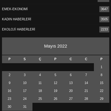
EMEK-EKONOMİ
3647
KADIN HABERLERİ
3505
EKOLOJİ HABERLERİ
2233
Mayıs 2022
P
S
Ç
P
C
C
P
1
2
3
4
5
6
7
8
9
10
11
12
13
14
15
16
17
18
19
20
21
22
23
24
25
26
27
28
29
30
31