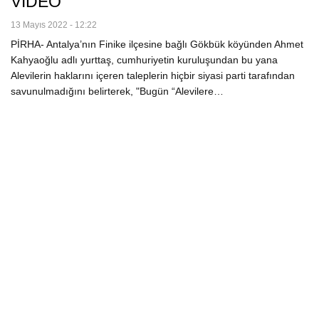
VİDEO
13 Mayıs 2022 - 12:22
PİRHA- Antalya’nın Finike ilçesine bağlı Gökbük köyünden Ahmet
Kahyaoğlu adlı yurttaş, cumhuriyetin kuruluşundan bu yana
Alevilerin haklarını içeren taleplerin hiçbir siyasi parti tarafından
savunulmadığını belirterek, "Bugün “Alevilere…