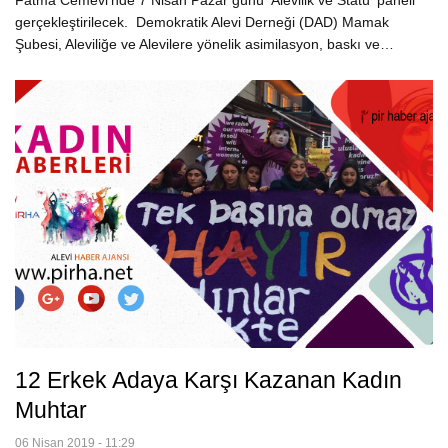
Fatma Cemevi’nde 7 Nisan Pazar günü 'Alevilik ve Statü' paneli
gerçekleştirilecek. Demokratik Alevi Derneği (DAD) Mamak
Şubesi, Aleviliğe ve Alevilere yönelik asimilasyon, baskı ve…
12 Erkek Adaya Karşı Kazanan Kadın
Muhtar
06 Nisan 2019 - 11:29