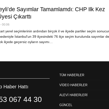
eyli’de Sayımlar Tamamlamdı: CHP Ilk Kez
yesi Çıkarttı
- 00:06
t yerel seçimlerinin ardından birçok il ve ilçede partiler seçim sonucun
ar nedeniyle İstanbul'un 39 ilçesindeki 76 ilçe seçim kurulunda sayımlar 
ok ilçede geçersiz oyların sayımı…
TÜM HABERLER
VİDEO HABERLER
 Haber Hattı
ALEVİ HABERLERİ
53 067 44 30
GÜNCEL