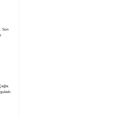
ı. Son
e
Çağla
guladı.