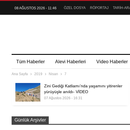
ÖZEL DOSYA
RÖPORTAJ
TARİH-AR
08 AĞUSTOS 2026 - 11:46
Tüm Haberler
Alevi Haberleri
Video Haberler
Ana Sayfa
2019
Nisan
7
Zini Gediği Katliamı’nda yaşamını yitirenler
yürüyüşle anıldı- VİDEO
07 Ağustos 2026 - 16:31
Günlük Arşivler