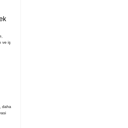
ek
e,
ı ve iş
, daha
yasi