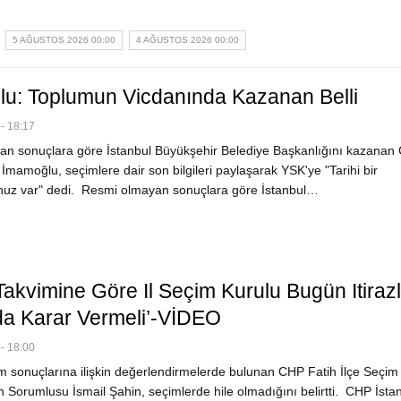
5 AĞUSTOS 2026 00:00
4 AĞUSTOS 2026 00:00
u: Toplumun Vicdanında Kazanan Belli
- 18:17
n sonuçlara göre İstanbul Büyükşehir Belediye Başkanlığını kazanan
mamoğlu, seçimlere dair son bilgileri paylaşarak YSK'ye "Tarihi bir
uz var" dedi. Resmi olmayan sonuçlara göre İstanbul…
Takvimine Göre Il Seçim Kurulu Bugün Itirazl
a Karar Vermeli’-VİDEO
- 18:00
 sonuçlarına ilişkin değerlendirmelerde bulunan CHP Fatih İlçe Seçim
 Sorumlusu İsmail Şahin, seçimlerde hile olmadığını belirtti. CHP İsta