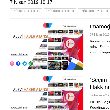
7 Nisan 2019 18:17
8 AĞUSTOS 2026 00:00
7 AĞUSTOS 2026 00:00
6 AĞUSTOS 2026 00:00
İmamoğl
07 Nisan 2019 
Resmi olmaya
adayı Ekrem İ
sorumluluğun
‘Seçim 
Hakkınd
07 Nisan 2019 
PİRHA- Seçim
Koordinasyon