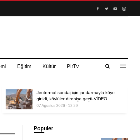
omi
Eğitim
Kültür
PirTv
Jeotermal sondaj için jandarmayla köye
girildi, köylüler direnişe geçti-VİDEO
07 Ağustos 2026 - 12:29
Populer