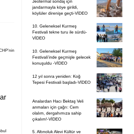
Jeotermal sondaj için
jandarmayla köye girildi,
köylüler direnişe geçti-VİDEO
10. Geleneksel Kurmeş
Festivali tekne turu ile sürdü-
VİDEO
 CHP'nin
10. Geleneksel Kurmeş
Festivali’inde geçmişle gelecek
konuşuldu -VİDEO
12 yıl sonra yeniden: Koğ
Tepesi Festivali başladı-VİDEO
ar
Analardan Hacı Bektaş Veli
anmaları için çağrı: Cem
olalım, dergahımıza sahip
çıkalım!-VİDEO
nbul
5. Altınoluk Alevi Kültür ve