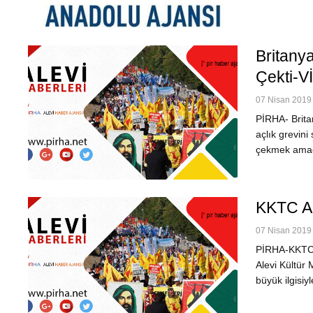
Britanya
Çekti-
07 Nisan 2019 
PİRHA- Britan
açlık grevin
çekmek amacı
KKTC Al
07 Nisan 2019 
PİRHA-KKTC A
Alevi Kültür 
büyük ilgisiyl