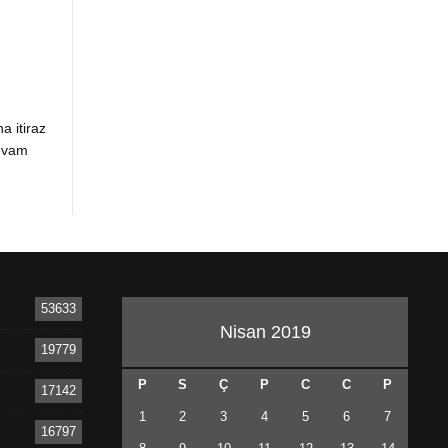
a itiraz
devam
53633
Nisan 2019
19779
P
S
Ç
P
C
C
P
17142
1
2
3
4
5
6
7
16797