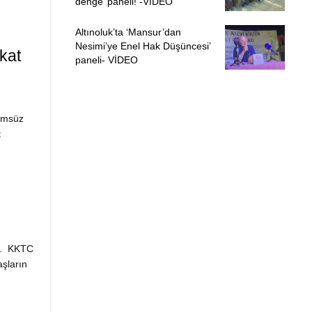
denge’ paneli! -VİDEO
Altınoluk’ta ‘Mansur’dan
Nesimi’ye Enel Hak Düşüncesi’
kat
paneli- VİDEO
şümsüz
t
dı. KKTC
aşların