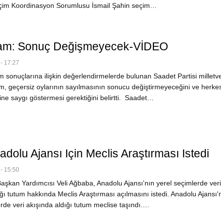
eçim Koordinasyon Sorumlusu İsmail Şahin seçim…
slam: Sonuç Değişmeyecek-VİDEO
- 17:27
sonuçlarına ilişkin değerlendirmelerde bulunan Saadet Partisi milletvek
am, geçersiz oylarının sayılmasının sonucu değiştirmeyeceğini ve herke
ine saygı göstermesi gerektiğini belirtti. Saadet…
dolu Ajansı Için Meclis Araştırması Istedi
- 15:50
şkan Yardımcısı Veli Ağbaba, Anadolu Ajansı'nın yerel seçimlerde veri
ğı tutum hakkında Meclis Araştırması açılmasını istedi. Anadolu Ajansı'
rde veri akışında aldığı tutum meclise taşındı.…