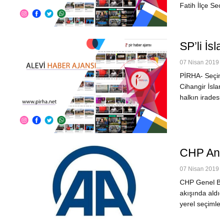
Fatih İlçe S
SP’li İ
07 Nisan 2019 
PİRHA- Seçim 
Cihangir İsl
halkın irades
CHP Ana
07 Nisan 2019 
CHP Genel Ba
akışında aldı
yerel seçimle