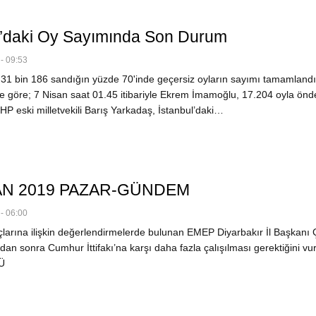
l’daki Oy Sayımında Son Durum
- 09:53
i 31 bin 186 sandığın yüzde 70'inde geçersiz oyların sayımı tamamland
ne göre; 7 Nisan saat 01.45 itibariyle Ekrem İmamoğlu, 17.204 oyla önd
P eski milletvekili Barış Yarkadaş, İstanbul’daki…
AN 2019 PAZAR-GÜNDEM
- 06:00
larına ilişkin değerlendirmelerde bulunan EMEP Diyarbakır İl Başkanı 
an sonra Cumhur İttifakı’na karşı daha fazla çalışılması gerektiğini vur
Ü