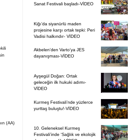
Sanat Festivali başladı-VİDEO
Kiğı’da siyanürlü maden
projesine karşı ortak tepki: Peri
Vadisi halkındır- VİDEO
ili
Akbelen’den Varto’ya JES
sin
dayanışması-VİDEO
Ayşegül Doğan: Ortak
geleceğin ilk hukuki adımı-
VİDEO
Kurmeş Festivali’nde yüzlerce
yurttaş buluştu!-VİDEO
nın (AA)
10. Geleneksel Kurmeş
Festivali’inde ‘Sağlık ve ekolojik