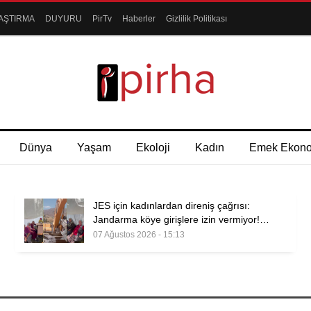
AŞTIRMA
DUYURU
PirTv
Haberler
Gizlilik Politikası
Dünya
Yaşam
Ekoloji
Kadın
Emek Ekon
JES için kadınlardan direniş çağrısı:
Jandarma köye girişlere izin vermiyor!…
07 Ağustos 2026 - 15:13