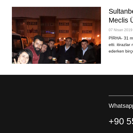
Sultanb
Meclis Ü
07 Nisan 2019 
PİRHA- 31 mar
etti. itirazl
ederken birç
Whatsapp
+90 5