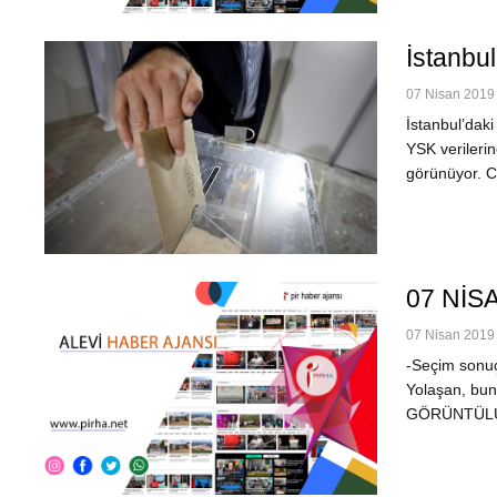
İstanbu
07 Nisan 2019 
İstanbul’dak
YSK verileri
görünüyor. CH
07 NİS
07 Nisan 2019 
-Seçim sonuç
Yolaşan, bund
GÖRÜNTÜL