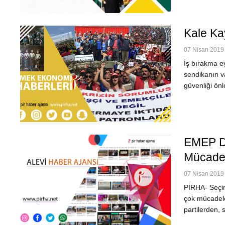
Kale Ka
07 Nisan 2019 
İş bırakma ey
sendikanın va
güvenliği ön
EMEP Di
Mücadel
07 Nisan 2019 
PİRHA- Seçim
çok mücadele 
partilerden, 