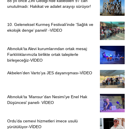
88 yıl önce Zini Gediği’nde katledilen 97 can
unutulmadı: Hakikat ve adalet arayışı sürüyor!
10. Geleneksel Kurmeş Festivali’inde ‘Sağlık ve
ekolojik denge’ paneli! -VİDEO
Altınoluk’ta Alevi kurumlarından ortak mesaj:
Farklılıklarımızla birlikte ortak taleplerle
birleşeceğiz-VİDEO
Akbelen’den Varto’ya JES dayanışması-VİDEO
Altınoluk’ta ‘Mansur’dan Nesimi’ye Enel Hak
Düşüncesi’ paneli- VİDEO
Ordu’da cemevi hizmetleri imece usulü
yürütülüyor-VİDEO