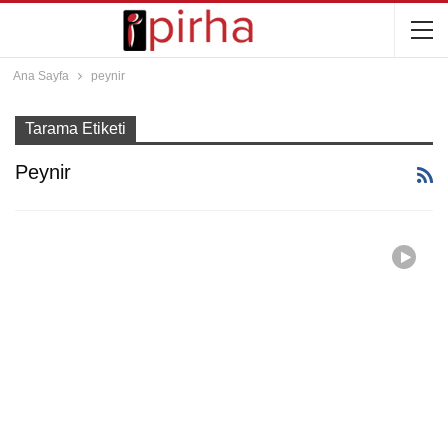
Ana Sayfa
peynir
Tarama Etiketi
Peynir