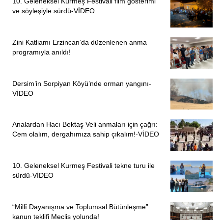
10. Geleneksel Kurmeş Festivali film gösterimi
ve söyleşiyle sürdü-VİDEO
Zini Katliamı Erzincan’da düzenlenen anma
programıyla anıldı!
Dersim’in Sorpiyan Köyü’nde orman yangını-
VİDEO
Analardan Hacı Bektaş Veli anmaları için çağrı:
Cem olalım, dergahımıza sahip çıkalım!-VİDEO
10. Geleneksel Kurmeş Festivali tekne turu ile
sürdü-VİDEO
“Millî Dayanışma ve Toplumsal Bütünleşme”
kanun teklifi Meclis yolunda!