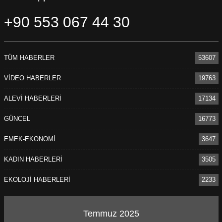
+90 553 067 44 30
TÜM HABERLER
53607
VİDEO HABERLER
19763
ALEVİ HABERLERİ
17134
GÜNCEL
16773
EMEK-EKONOMİ
3647
KADIN HABERLERİ
3505
EKOLOJİ HABERLERİ
2233
Temmuz 2025