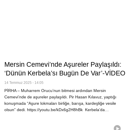
Mersin Cemevi’nde Aşureler Paylaşıldı:
‘Dünün Kerbela’sı Bugün De Var’-VİDEO
14 Temmuz 2025 - 14:05
PİRHA – Muharrem Orucu’nun bitmesi ardından Mersin
Cemevi’nde de aşureler paylaşıldı. Pir Hasan Kılavuz, yaptığı
konuşmada “Aşure lokmaları birliğe, barışa, kardeşliğe vesile
olsun” dedi. https://youtu.be/kDx6g2H8hBk Kerbela’da…