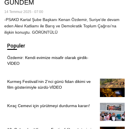
GÜNDEM
14 Temmuz 2025 - 07:00
-PSAKD Kartal Şube Başkanı Kenan Özdemir, Suriye'de devam
eden Alevi Katliamı ile Barış ve Demokratik Toplum Çağrısı'na
ilişkin konuştu. GÖRÜNTÜLÜ
Populer
Özdemir: Kendi evimize misafir olarak girdik-
VİDEO
Kurmeş Festivali’nin 2’nci günü fidan dikimi ve
film gösterimiyle sürdü-VİDEO
Kıraç Cemevi için yürütmeyi durdurma kararı!