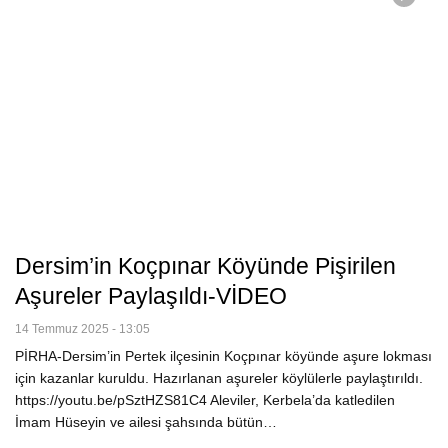
Dersim’in Koçpınar Köyünde Pişirilen
Aşureler Paylaşıldı-VİDEO
14 Temmuz 2025 - 13:05
PİRHA-Dersim’in Pertek ilçesinin Koçpınar köyünde aşure lokması
için kazanlar kuruldu. Hazırlanan aşureler köylülerle paylaştırıldı.
https://youtu.be/pSztHZS81C4 Aleviler, Kerbela’da katledilen
İmam Hüseyin ve ailesi şahsında bütün…