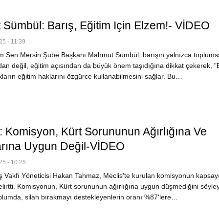
Sümbül: Barış, Eğitim Için Elzem!- VİDEO
5 - 11:39
m Sen Mersin Şube Başkanı Mahmut Sümbül, barışın yalnızca toplums
dan değil, eğitim açısından da büyük önem taşıdığına dikkat çekerek, "
ların eğitim haklarını özgürce kullanabilmesini sağlar. Bu…
 Komisyon, Kürt Sorununun Ağırlığına Ve
larına Uygun Değil-VİDEO
5 - 10:25
ş Vakfı Yöneticisi Hakan Tahmaz, Meclis'te kurulan komisyonun kapsayı
elirtti. Komisyonun, Kürt sorununun ağırlığına uygun düşmediğini söyle
lumda, silah bırakmayı destekleyenlerin oranı %87'lere…