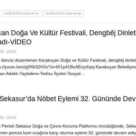
6 AĞUSTOS 2026 00:00
5 AĞUSTOS 2026 00:00
an Doğa Ve Kültür Festivali, Dengbêj Dinleti
ladı-VİDEO
5 - 23:54
ikincisi düzenlenen Karakoçan Doğa ve Kültür Festivali, dengbêj dinletis
ps://youtu.be/vig9XkS2HJo?si=k51p41BoAEzyzhpq Karakoçan Belediyesi
an-Adaklı-Yayladere-Yedisu İlçeleri Sosyal…
Sekasur’da Nöbet Eylemi 32. Gününde De
5 - 20:16
 Pertek Sekasur Doğa ve Çevre Koruma Platformu öncülüğünde, Seka
enen pomza kum ocağına karşı oturma eylemi 32. gününde devam ediy