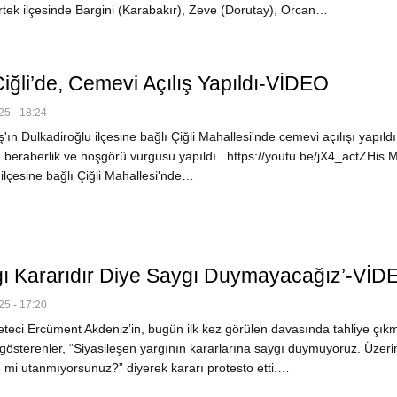
rtek ilçesinde Bargini (Karabakır), Zeve (Dorutay), Orcan…
iğli’de, Cemevi Açılış Yapıldı-VİDEO
5 - 18:24
n Dulkadiroğlu ilçesine bağlı Çiğli Mahallesi'nde cemevi açılışı yapıldı
ik, beraberlik ve hoşgörü vurgusu yapıldı. https://youtu.be/jX4_actZHis 
ilçesine bağlı Çiğli Mahallesi'nde…
gı Kararıdır Diye Saygı Duymayacağız’-VİD
5 - 17:20
eci Ercüment Akdeniz’in, bugün ilk kez görülen davasında tahliye çık
gösterenler, “Siyasileşen yargının kararlarına saygı duymuyoruz. Üzeri
mi utanmıyorsunuz?” diyerek kararı protesto etti.…