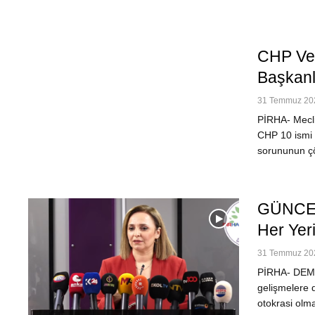
CHP Ve 
Başkanl
31 Temmuz 202
PİRHA- Mecli
CHP 10 ismi 
sorununun çö
GÜNCEL
Her Yer
31 Temmuz 202
PİRHA- DEM P
gelişmelere d
otokrasi olm