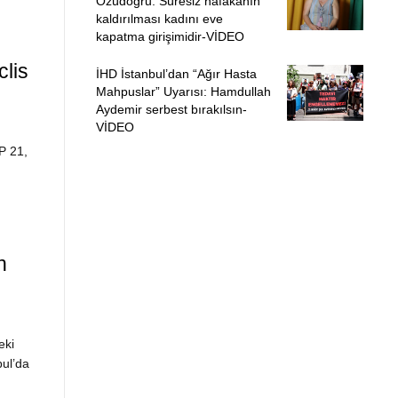
Özüdoğru: Süresiz nafakanın
kaldırılması kadını eve
kapatma girişimidir-VİDEO
lis
İHD İstanbul’dan “Ağır Hasta
Mahpuslar” Uyarısı: Hamdullah
Aydemir serbest bırakılsın-
VİDEO
P 21,
n
eki
bul’da