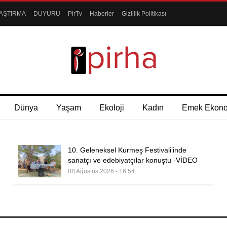
AŞTIRMA
DUYURU
PirTv
Haberler
Gizlilik Politikası
Dünya
Yaşam
Ekoloji
Kadın
Emek Ekon
10. Geleneksel Kurmeş Festivali’inde
sanatçı ve edebiyatçılar konuştu -VİDEO
08 Ağustos 2026 - 16:54