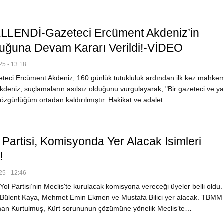
LENDİ-Gazeteci Ercüment Akdeniz’in
luğuna Devam Kararı Verildi!-VİDEO
5 - 13:18
teci Ercüment Akdeniz, 160 günlük tutukluluk ardından ilk kez mahke
Akdeniz, suçlamaların asılsız olduğunu vurgulayarak, "Bir gazeteci ve y
 özgürlüğüm ortadan kaldırılmıştır. Hakikat ve adalet…
 Partisi, Komisyonda Yer Alacak Isimleri
!
5 - 12:46
ol Partisi’nin Meclis'te kurulacak komisyona vereceği üyeler belli oldu.
Bülent Kaya, Mehmet Emin Ekmen ve Mustafa Bilici yer alacak. TBMM
an Kurtulmuş, Kürt sorununun çözümüne yönelik Meclis’te…