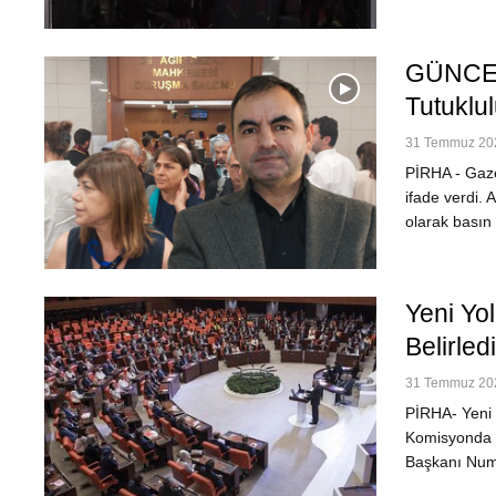
GÜNCEL
Tutuklu
31 Temmuz 202
PİRHA - Gaze
ifade verdi. 
olarak basın
Yeni Yol
Belirledi
31 Temmuz 202
PİRHA- Yeni Y
Komisyonda 
Başkanı Num