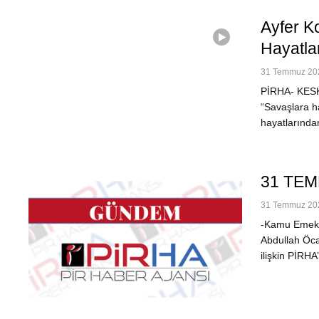
Ayfer K
Hayatla
31 Temmuz 202
PİRHA- KESK 
“Savaşlara h
hayatlarında
31 TE
31 Temmuz 202
-Kamu Emekçi
Abdullah Öca
ilişkin PİR