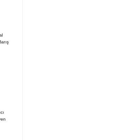
al
Barış
cı
yen