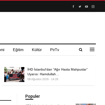
omi
Eğitim
Kültür
PirTv
İHD İstanbul’dan “Ağır Hasta Mahpuslar”
Uyarısı: Hamdullah…
08 Ağustos 2026 - 14:26
Populer