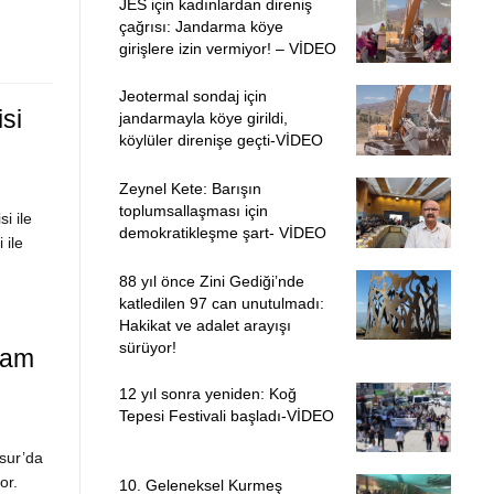
JES için kadınlardan direniş
çağrısı: Jandarma köye
girişlere izin vermiyor! – VİDEO
Jeotermal sondaj için
si
jandarmayla köye girildi,
köylüler direnişe geçti-VİDEO
Zeynel Kete: Barışın
toplumsallaşması için
i ile
demokratikleşme şart- VİDEO
 ile
88 yıl önce Zini Gediği’nde
katledilen 97 can unutulmadı:
Hakikat ve adalet arayışı
sürüyor!
vam
12 yıl sonra yeniden: Koğ
Tepesi Festivali başladı-VİDEO
sur’da
or.
10. Geleneksel Kurmeş