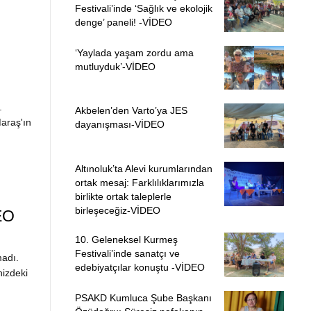
Festivali’inde ‘Sağlık ve ekolojik
denge’ paneli! -VİDEO
‘Yaylada yaşam zordu ama
mutluyduk’-VİDEO
.
Akbelen’den Varto’ya JES
Maraş'ın
dayanışması-VİDEO
Altınoluk’ta Alevi kurumlarından
ortak mesaj: Farklılıklarımızla
birlikte ortak taleplerle
birleşeceğiz-VİDEO
EO
10. Geleneksel Kurmeş
Festivali’inde sanatçı ve
madı.
edebiyatçılar konuştu -VİDEO
nizdeki
PSAKD Kumluca Şube Başkanı