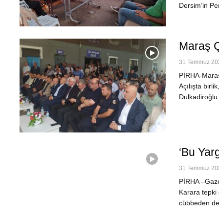
Dersim’in Pe
Maraş Ç
31 Temmuz 202
PİRHA-Maraş'ı
Açılışta birl
Dulkadiroğlu 
‘Bu Yar
31 Temmuz 202
PİRHA –Gazet
Karara tepki 
cübbeden de 