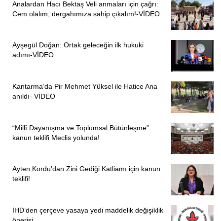
Analardan Hacı Bektaş Veli anmaları için çağrı:
bunun başlı başına büyük bir eşitsizlik yarattığını söyledi.
Cem olalım, dergahımıza sahip çıkalım!-VİDEO
“ÇOCUKLAR SAVAŞIN KURBANI OLUYOR”
Ayşegül Doğan: Ortak geleceğin ilk hukuki
Savaşın çocukların hayatındaki yıkıcı etkilerine dikkat
adımı-VİDEO
çeken Sümbül, “Çocuklarımız, sadece okulda değil,
savaşın ortasında hayatta kalmaya çalışıyor. Birçok yerde
Kantarma’da Pir Mehmet Yüksel ile Hatice Ana
öğrenciler silah sesinden, bomba sesinden bırakın eğitim
anıldı- VİDEO
ve öğretim görmeyi, uyuyamıyorlar yaşayamıyorlar bile.
Çok sayıda çocuğumuz mühimmatlarla oynarken hayatını
kaybetti. Son 10 yılda 22 çocuğumuz zırhlı araçlar altında
“Millî Dayanışma ve Toplumsal Bütünleşme”
kanun teklifi Meclis yolunda!
ezilerek hayatını kaybetti. Çok sayıda öğrencimiz bu
süreçlerde hayatını kaybetti. Yine savaş dili ister istemez
müfredata öğretmenlerin, öğrencilerin ve idarecilerin
Ayten Kordu’dan Zini Gediği Katliamı için kanun
davranışlarına yansıyor. Ötekileştirme, kutuplaştırma
teklifi!
yaklaşımı savaş ortamlarında öğrencilerin velilerin çok
daha zor koşullarda eğitim öğretim hakkından
İHD’den çerçeve yasaya yedi maddelik değişiklik
faydalanmasına yol açıyor. Bunların tamamı barışın ne
önerisi