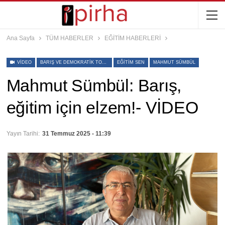
Ana Sayfa
TÜM HABERLER
EĞİTİM HABERLERİ
VIDEO
BARIŞ VE DEMOKRATIK TOPLUM SÜRECI
EĞITIM SEN
MAHMUT SÜMBÜL
Mahmut Sümbül: Barış,
eğitim için elzem!- VİDEO
Yayın Tarihi:
31 Temmuz 2025 - 11:39