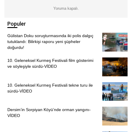
alanlardaki devrim niteliğindeki dönüşümlerle
Yoruma kapalı.
sağlanabileceğini belirtti.
Populer
“SAVAŞ EĞİTİMDE DERİN YARALAR AÇIYOR”
Gülistan Doku soruşturmasında iki polis dalgıç
Sümbül, çatışma ortamının özellikle eğitimde derin yaralar
tutuklandı: Bilirkişi raporu yeni şüpheler
açtığını ve öğrencilerin savaşın gölgesinde eğitim almaya
doğurdu!
çalıştığını kayderek, “Birçok yatılı bölge okulu askeri
10. Geleneksel Kurmeş Festivali film gösterimi
karargah gibi kullanıldı. Operasyonlar nedeniyle bazı
ve söyleşiyle sürdü-VİDEO
bölgelerde okullar kapatıldı. Bu ortamda öğrenciler ne
uyuyabiliyor ne de sağlıklı bir eğitim alabiliyor. Öte yandan
savaş koşullarında eğitim öğretim faaliyetlerinin yapmak
10. Geleneksel Kurmeş Festivali tekne turu ile
sürdü-VİDEO
çok zor. Birçok öğretmen arkadaşlarımız çatışmaların
yoğun olduğu zamanlarda görevlerini yapamadılar” diye
konuştu.
Dersim’in Sorpiyan Köyü’nde orman yangını-
VİDEO
Öğrencilerin, özel okullarda olanaklarla donatılmış
akranlarıyla aynı sınavlara girdiğini de hatırlatan Sümbül,