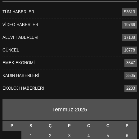
TÜM HABERLER
53613
VİDEO HABERLER
19766
ALEVİ HABERLERİ
17138
GÜNCEL
16778
EMEK-EKONOMİ
3647
ÖNCEKI
SONRAKI
1
1
KADIN HABERLERİ
3505
EKOLOJİ HABERLERİ
2233
Temmuz 2025
P
S
Ç
P
C
C
P
1
2
3
4
5
6