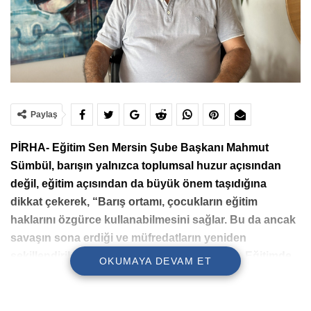
Paylaş
PİRHA- Eğitim Sen Mersin Şube Başkanı Mahmut
Sümbül, barışın yalnızca toplumsal huzur açısından
değil, eğitim açısından da büyük önem taşıdığına
dikkat çekerek, “Barış ortamı, çocukların eğitim
haklarını özgürce kullanabilmesini sağlar. Bu da ancak
savaşın sona erdiği ve müfredatların yeniden
şekillendirildiği bir ortamda mümkün olabilir. Eğitimde
OKUMAYA DEVAM ET
fırsat eşitsizliği ve psikolojik travmalar ancak barışla
aşılabilir” dedi.