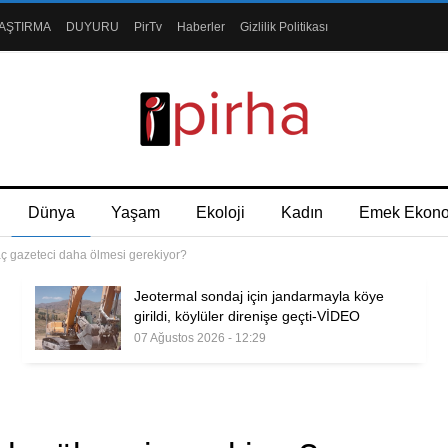
AŞTIRMA
DUYURU
PirTv
Haberler
Gizlilik Politikası
Dünya
Yaşam
Ekoloji
Kadın
Emek Ekon
aç gazeteci daha ölmesi gerekiyor?
Jeotermal sondaj için jandarmayla köye
girildi, köylüler direnişe geçti-VİDEO
07 Ağustos 2026 - 12:29