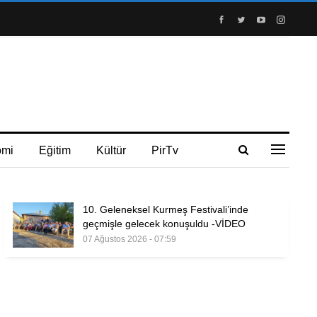
omi
Eğitim
Kültür
PirTv
10. Geleneksel Kurmeş Festivali’inde
geçmişle gelecek konuşuldu -VİDEO
07 Ağustos 2026 - 07:59