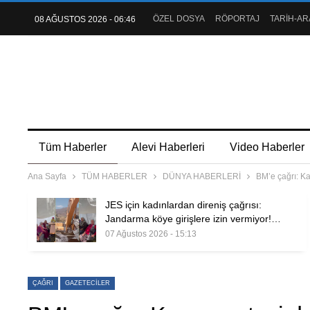
ÖZEL DOSYA
RÖPORTAJ
TARİH-AR
08 AĞUSTOS 2026 - 06:46
Tüm Haberler
Alevi Haberleri
Video Haberler
Ana Sayfa
TÜM HABERLER
DÜNYA HABERLERİ
BM’e çağrı: K
JES için kadınlardan direniş çağrısı:
Jandarma köye girişlere izin vermiyor!…
07 Ağustos 2026 - 15:13
ÇAĞRI
GAZETECILER