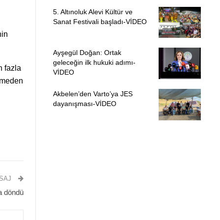
5. Altınoluk Alevi Kültür ve
Sanat Festivali başladı-VİDEO
nin
Ayşegül Doğan: Ortak
geleceğin ilk hukuki adımı-
 fazla
VİDEO
ülmeden
Akbelen’den Varto’ya JES
dayanışması-VİDEO
ESAJ
la döndü