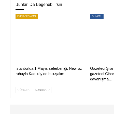
Bunları Da Beğenebilirsin
EMEK-EKONOMİ
GÜNCEL
İstanbul’da 1 Mayıs seferberliği: Newroz
Gazeteci Şilan
ruhuyla Kadıköy’de buluşalım!
gazeteci Cihan
dayanışma…
ÖNCEKI
SONRAKI