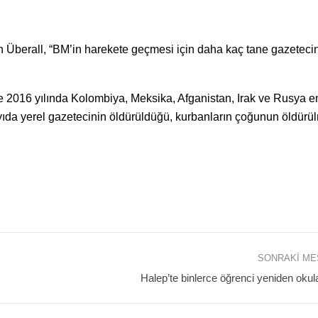
en Überall, “BM’in harekete geçmesi için daha kaç tane gazeteci
e 2016 yılında Kolombiya, Meksika, Afganistan, Irak ve Rusya en
ayıda yerel gazetecinin öldürüldüğü, kurbanların çoğunun öldür
SONRAKI M
Halep’te binlerce öğrenci yeniden oku