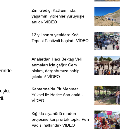
Zini Gediği Katliamı’nda
yaşamını yitirenler yürüyüşle
anıldı- VİDEO
12 yıl sonra yeniden: Koğ
Tepesi Festivali başladı-VİDEO
Analardan Hacı Bektaş Veli
anmaları için çağrı: Cem
erinde
olalım, dergahımıza sahip
çıkalım!-VİDEO
Kantarma’da Pir Mehmet
uştu.
Yüksel ile Hatice Ana anıldı-
di.
VİDEO
Kiğı’da siyanürlü maden
projesine karşı ortak tepki: Peri
Vadisi halkındır- VİDEO