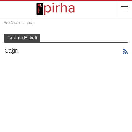
Ana Sayfa
çağrı
Tarama Etiketi
Çağrı