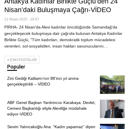
Antakya Kadınlar Birlikte Güçlü’den 24
Nisan’daki Buluşmaya Çağrı-VİDEO
21 Nisan 2025 - 19:57
PİRHA- 24 Nisan'da Alevi kadınlar öncülüğünde Samandağ'da
gerçekleşecek buluşmaya dair çağrıda bulunan Antakya Kadınlar
Birlikte Güçlü, "Tüm kadınları, demokratik toplum mücadelesi
verenleri, sol-sosyalistleri, insan hakları savunucularını…
ESKI POSTALAR
Populer
Zini Gediği Katliamı’nın 88’inci yıl anma
gerçekleştirildi – VİDEO
ABF Genel Başkan Yardımcısı Karakaya: Devlet,
Cemevi Başkanlığı eliyle Aleviliğe müdahale
ediyor-VİDEO
Sevim Yalıncakoğlu Ana: “Kadın yapamaz” diyen