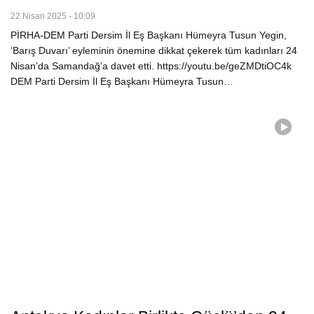
22 Nisan 2025 - 10:09
PİRHA-DEM Parti Dersim İl Eş Başkanı Hümeyra Tusun Yegin,
‘Barış Duvarı’ eyleminin önemine dikkat çekerek tüm kadınları 24
Nisan’da Samandağ’a davet etti. https://youtu.be/geZMDtiOC4k
DEM Parti Dersim İl Eş Başkanı Hümeyra Tusun…