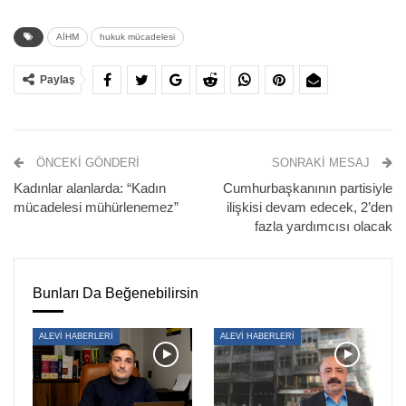
üyesi beş kişi 1 Ağustos 2006’da İsrailli vicdani retçileri
AİHM
hukuk mücadelesi
desteklemek amacıyla İstanbul’daki İsrail Konsolosluğu
binası önünde toplanmış, basın açıklamasını Halil Savda
Paylaş
okumuştu.
Savda, “İsrailli Vicdani Retçilerle Dayanışma İçindeyiz”
başlıklı basın bildirisini okuduğu için “Halkı askerlikten
ÖNCEKI GÖNDERI
SONRAKI MESAJ
soğutmak” ile suçlanmış ve beş ay hapis cezasına
Kadınlar alanlarda: “Kadın
Cumhurbaşkanının partisiyle
çarptırılmıştı.
mücadelesi mühürlenemez”
ilişkisi devam edecek, 2’den
fazla yardımcısı olacak
Hapis cezasının Yargıtay tarafından onanmasının ardından
Savda, ifade özgürlüğünü esas alan Avrupa İnsan Hakları
Sözleşmesi’nin (AİHS) 10. maddesine dayanarak AİHM’e
Bunları Da Beğenebilirsin
başvurmuştu.
ALEVİ HABERLERİ
ALEVİ HABERLERİ
Başvuruyu karara bağlayan AİHM, Savda’ya 2.500 Euro
manevi tazminat ödenmesine karar verdi.