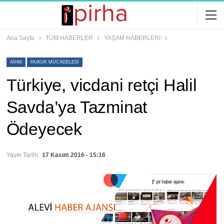
Ana Sayfa
TÜM HABERLER
YAŞAM HABERLERİ
AİHM
HUKUK MÜCADELESI
Türkiye, vicdani retçi Halil
Savda’ya Tazminat
Ödeyecek
Yayın Tarihi:
17 Kasım 2016 - 15:16