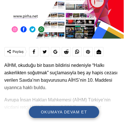
Paylaş
AİHM, okuduğu bir basın bildirisi nedeniyle “Halkı
askerlikten soğutmak” suçlamasıyla beş ay hapis cezası
verilen Savda’nın başvurusunu AİHS’nin 10. Maddesi
uyarınca haklı buldu.
Avrupa İnsan Hakları Mahkemesi (AİHM) Türkiye’nin
vicdani retçi Halil Savda’ya 2.500 Euro tazminat
OKUMAYA DEVAM ET
ödemesine hükmetti.
Aralarında Savda’nın da bulunduğu Antimilitarist Platform