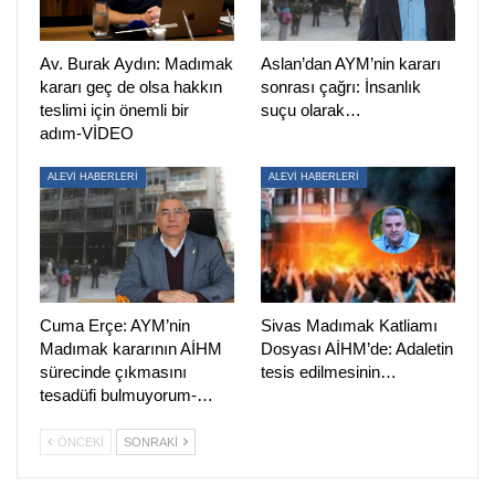
Av. Burak Aydın: Madımak
Aslan’dan AYM’nin kararı
kararı geç de olsa hakkın
sonrası çağrı: İnsanlık
teslimi için önemli bir
suçu olarak…
adım-VİDEO
ALEVİ HABERLERİ
ALEVİ HABERLERİ
Cuma Erçe: AYM’nin
Sivas Madımak Katliamı
Madımak kararının AİHM
Dosyası AİHM’de: Adaletin
sürecinde çıkmasını
tesis edilmesinin…
tesadüfi bulmuyorum-…
ÖNCEKI
SONRAKI