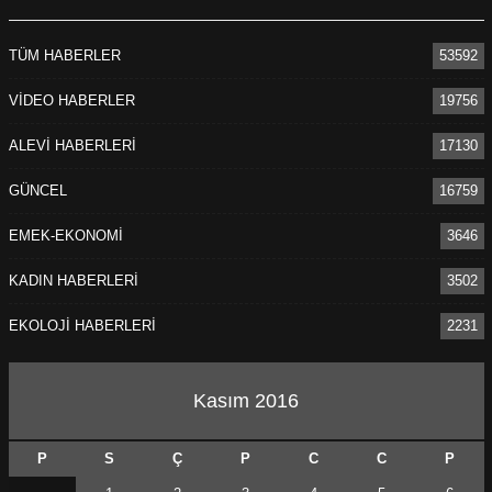
TÜM HABERLER
53592
VİDEO HABERLER
19756
ALEVİ HABERLERİ
17130
GÜNCEL
16759
EMEK-EKONOMİ
3646
KADIN HABERLERİ
3502
EKOLOJİ HABERLERİ
2231
Kasım 2016
P
S
Ç
P
C
C
P