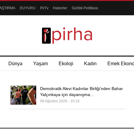
AŞTIRMA
DUYURU
PirTv
Haberler
Gizlilik Politikası
Dünya
Yaşam
Ekoloji
Kadın
Emek Ekon
Demokratik Alevi Kadınlar Birliği’nden Bahar
Yalçınkaya için dayanışma…
08 Ağustos 2026 - 10:16