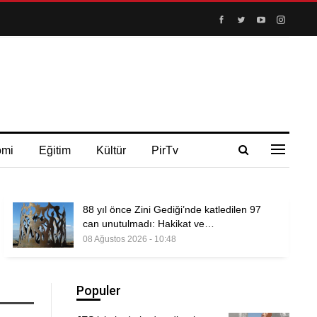
omi
Eğitim
Kültür
PirTv
88 yıl önce Zini Gediği’nde katledilen 97
can unutulmadı: Hakikat ve…
08 Ağustos 2026 - 10:48
Populer