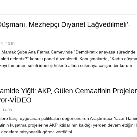
Düşmanı, Mezhepçi Diyanet Lağvedilmeli’-
9 - 13:51
 Mamak Şube Ana Fatma Cemevinde “Demokratik anayasa sürecinde
alepleri nelerdir?” konulu panel düzenlendi. Konuşmalarda, “Kadın düşma
keyi tamamen selefi ideoloji hükmü altına sokmaya çalışan bir kurum…
amide Yiğit: AKP, Gülen Cemaatinin Projeler
yor-VİDEO
- 14:08
lere karşı uygulanan politikaları değerlendiren Araştırmacı-Yazar Hamid
nin kuşatma projelerine AKP iktidarının kaldığı yerden devam ettiğini be
n dedelere misyonerlik görevi verdiğini…