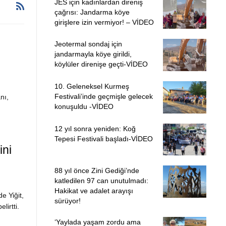
JES için kadınlardan direniş
çağrısı: Jandarma köye
girişlere izin vermiyor! – VİDEO
Jeotermal sondaj için
jandarmayla köye girildi,
köylüler direnişe geçti-VİDEO
10. Geleneksel Kurmeş
Festivali’inde geçmişle gelecek
nı,
konuşuldu -VİDEO
12 yıl sonra yeniden: Koğ
Tepesi Festivali başladı-VİDEO
ini
88 yıl önce Zini Gediği’nde
katledilen 97 can unutulmadı:
Hakikat ve adalet arayışı
e Yiğit,
sürüyor!
lirtti.
‘Yaylada yaşam zordu ama