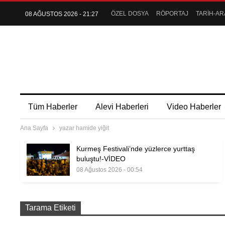
ÖZEL DOSYA
RÖPORTAJ
TARİH-AR
08 AĞUSTOS 2026 - 21:27
Tüm Haberler
Alevi Haberleri
Video Haberler
Ana Sayfa
yazar hamide yiğit
Kurmeş Festivali’nde yüzlerce yurttaş
buluştu!-VİDEO
08 Ağustos 2026 - 00:54
Tarama Etiketi