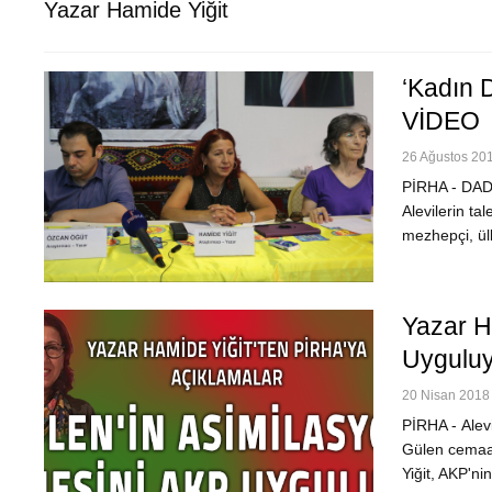
Yazar Hamide Yiğit
‘Kadın 
VİDEO
26 Ağustos 201
PİRHA - DAD
Alevilerin t
mezhepçi, ül
Yazar H
Uygulu
20 Nisan 2018 
PİRHA - Alevi
Gülen cemaati
Yiğit, AKP'ni