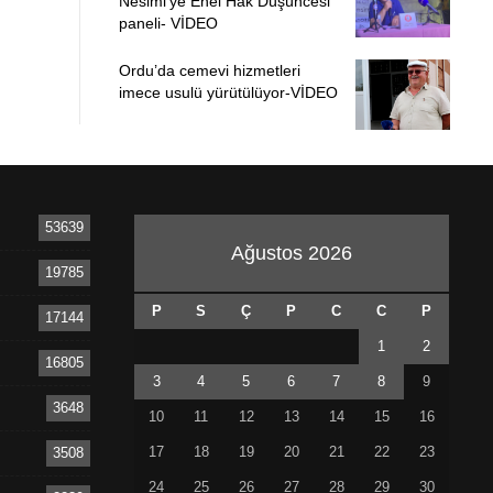
Nesimi’ye Enel Hak Düşüncesi’
paneli- VİDEO
Ordu’da cemevi hizmetleri
imece usulü yürütülüyor-VİDEO
53639
Ağustos 2026
19785
P
S
Ç
P
C
C
P
17144
1
2
16805
3
4
5
6
7
8
9
3648
10
11
12
13
14
15
16
17
18
19
20
21
22
23
3508
24
25
26
27
28
29
30