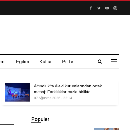
omi
Eğitim
Kültür
PirTv
Altınoluk’ta Alevi kurumlarından ortak
mesaj: Farklılıklarımızla birlikte…
07 Ağustos 2026 - 22:14
Populer