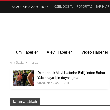
ÖZEL DOSYA
RÖPORTAJ
TARİH-AR
08 AĞUSTOS 2026 - 16:37
Tüm Haberler
Alevi Haberleri
Video Haberler
Ana Sayfa
imaraş
Demokratik Alevi Kadınlar Birliği’nden Bahar
Yalçınkaya için dayanışma…
08 Ağustos 2026 - 10:16
Tarama Etiketi