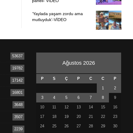
paneli- VİDEO
‘Yaylada yaşam zordu ama
mutluyduk’-VİDEO
53637
Ağustos 2026
19782
P
S
Ç
P
C
C
P
17142
1
2
16801
3
4
5
6
7
8
9
3648
10
11
12
13
14
15
16
17
18
19
20
21
22
23
3507
24
25
26
27
28
29
30
2239