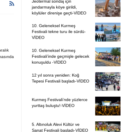
Jeotermal sondaj için
jandarmayla köye girildi,
köylüler direnişe geçti-VİDEO
10. Geleneksel Kurmeş
Festivali tekne turu ile sürdü-
VİDEO
ralık
10. Geleneksel Kurmeş
Festivali’inde geçmişle gelecek
inasında
konuşuldu -VİDEO
12 yıl sonra yeniden: Koğ
Tepesi Festivali başladı-VİDEO
Kurmeş Festivali’nde yüzlerce
yurttaş buluştu!-VİDEO
5. Altınoluk Alevi Kültür ve
Sanat Festivali başladı-VİDEO