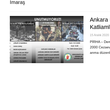
Imaraş
Ankara 
Katliam
15 Aralık 2020 
PİRHA – Demo
2000 Cezaevl
anma düzenl