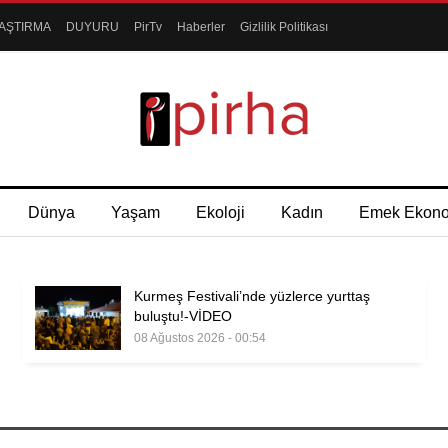
AŞTIRMA
DUYURU
PirTv
Haberler
Gizlilik Politikası
Dünya
Yaşam
Ekoloji
Kadın
Emek Ekon
Kurmeş Festivali’nde yüzlerce yurttaş
buluştu!-VİDEO
08 Ağustos 2026 - 00:54