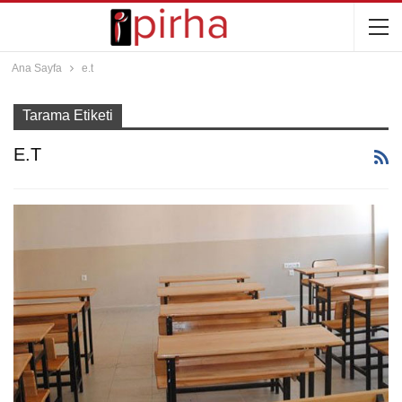
Ana Sayfa
e.t
Tarama Etiketi
E.t