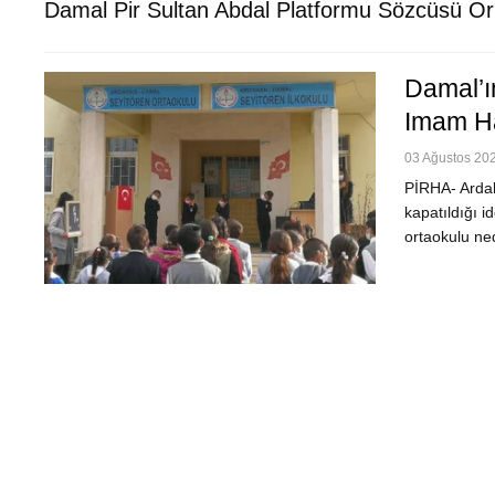
Damal Pir Sultan Abdal Platformu Sözcüsü O
Damal’ın
Imam Ha
03 Ağustos 202
PİRHA- Ardah
kapatıldığı i
ortaokulu ne