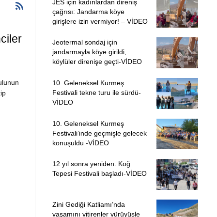
JES için kadınlardan direniş
çağrısı: Jandarma köye
girişlere izin vermiyor! – VİDEO
ciler
Jeotermal sondaj için
jandarmayla köye girildi,
köylüler direnişe geçti-VİDEO
ulunun
10. Geleneksel Kurmeş
Festivali tekne turu ile sürdü-
ip
VİDEO
10. Geleneksel Kurmeş
Festivali’inde geçmişle gelecek
konuşuldu -VİDEO
12 yıl sonra yeniden: Koğ
Tepesi Festivali başladı-VİDEO
Zini Gediği Katliamı’nda
yaşamını yitirenler yürüyüşle