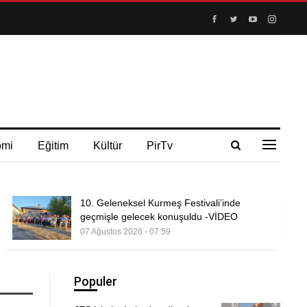
omi
Eğitim
Kültür
PirTv
10. Geleneksel Kurmeş Festivali’inde
geçmişle gelecek konuşuldu -VİDEO
07 Ağustos 2026 - 07:59
Populer