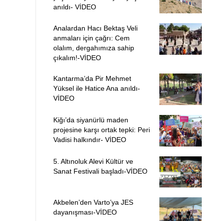
anıldı- VİDEO
Analardan Hacı Bektaş Veli
anmaları için çağrı: Cem
olalım, dergahımıza sahip
çıkalım!-VİDEO
Kantarma’da Pir Mehmet
Yüksel ile Hatice Ana anıldı-
VİDEO
Kiğı’da siyanürlü maden
projesine karşı ortak tepki: Peri
Vadisi halkındır- VİDEO
5. Altınoluk Alevi Kültür ve
Sanat Festivali başladı-VİDEO
Akbelen’den Varto’ya JES
dayanışması-VİDEO