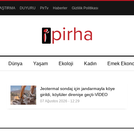
AŞTIRMA
DUYURU
PirTv
Haberler
Gizlilik Politikası
Dünya
Yaşam
Ekoloji
Kadın
Emek Ekon
Jeotermal sondaj için jandarmayla köye
girildi, köylüler direnişe geçti-VİDEO
07 Ağustos 2026 - 12:29