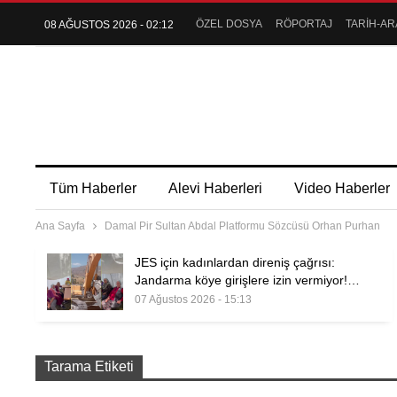
ÖZEL DOSYA
RÖPORTAJ
TARİH-AR
08 AĞUSTOS 2026 - 02:12
Tüm Haberler
Alevi Haberleri
Video Haberler
Ana Sayfa
Damal Pir Sultan Abdal Platformu Sözcüsü Orhan Purhan
JES için kadınlardan direniş çağrısı:
Jandarma köye girişlere izin vermiyor!…
07 Ağustos 2026 - 15:13
Tarama Etiketi