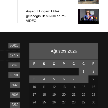
Ayşegül Doğan: Ortak
geleceğin ilk hukuki adımı-
VİDEO
53626
Ağustos 2026
19777
P
S
Ç
P
C
C
P
17140
1
2
16791
3
4
5
6
7
8
9
3648
10
11
12
13
14
15
16
17
18
19
20
21
22
23
3505
24
25
26
27
28
29
30
2239