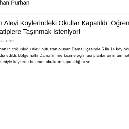
rhan Purhan
 Alevi Köylerindeki Okullar Kapatıldı: Öğren
tiplere Taşınmak Isteniyor!
4 - 11:07
an’ın çoğunluğu Alevi nüfustan oluşan Damal ilçesinde 5 ila 14 köy ok
ddia edildi. Bölge halkı Damal’ın merkezine açılması planlanan imam hat
deniyle köylerde bulunan okulların kapatıldığını ve…