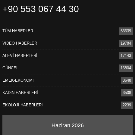
+90 553 067 44 30
TÜM HABERLER
53639
VİDEO HABERLER
19784
ALEVİ HABERLERİ
17143
GÜNCEL
16804
EMEK-EKONOMİ
3648
KADIN HABERLERİ
3508
EKOLOJİ HABERLERİ
2239
Haziran 2026