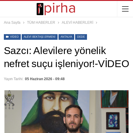
Ana Sayfa
TÜM HABERLER
ALEVİ HABERLERİ
VIDEO
ALEVI BEKTAŞI.ERMENI
ANTALYA
DEDE
Sazcı: Alevilere yönelik
nefret suçu işleniyor!-VİDEO
Yayın Tarihi:
05 Haziran 2026 - 09:48