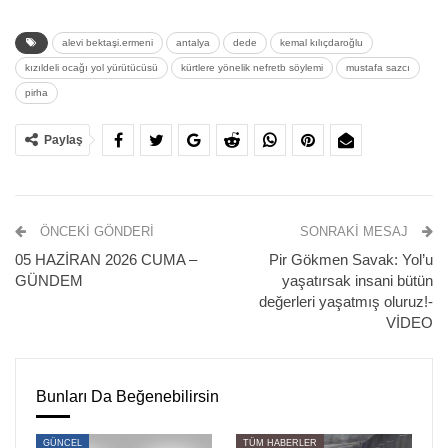
alevi bektaşi.ermeni
antalya
dede
kemal kılıçdaroğlu
kızıldeli ocağı yol yürütücüsü
kürtlere yönelik nefretb söylemi
mustafa sazcı
pirha
Paylaş
ÖNCEKI GÖNDERI
SONRAKI MESAJ
CHP’de yaşanan ‘Mutlak Butlan’ krizi derinleşerek devam
05 HAZİRAN 2026 CUMA –
Pir Gökmen Savak: Yol’u
ediyor. 900’e yakın delege ‘Kurultay yapılsın’ imzası
GÜNDEM
yaşatırsak insani bütün
verirken, krizden çıkış için görüşmeler sürüyor.
değerleri yaşatmış oluruz!-
VİDEO
‘Mutlak Butlan’ kararı sonrası CHP Genel Başkanlığı
koltuğuna oturan Kemal Kılıçdaroğlu’na tepkiler
yükselirken, Kılıçdaroğlu’nun etnik ve inançsal kimliği
Bunları Da Beğenebilirsin
üzerinden nefret suçu işleniyor.
GÜNCEL
TÜM HABERLER