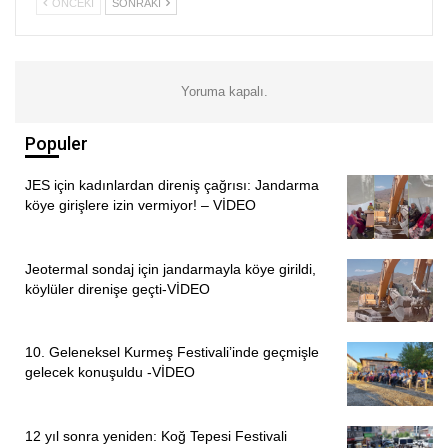
ÖNCEKI
SONRAKI
toplumsal tabanını Alevi düşmanlığı ile beslediğini belirten
Sazcı,
“Dolayısıyla gündemleri birbirinden bağımsız
okumamak lazım ve bunun için nasıl bir mücadele
Yoruma kapalı.
örgütlemeli ya da nasıl bir eylem planı nasıl harekete
geçme mevzusu çok önemli. Alevi kurumlarının
Populer
yaşanabilecek herhangi bir tehlikeye veya olabilecek
provokasyonların önüne geçmek için hazır olması bu gibi
JES için kadınlardan direniş çağrısı: Jandarma
sorunların önüne geçmesi ve örgütlü gücünü göstermesi
köye girişlere izin vermiyor! – VİDEO
gerekiyor. Çünkü Alevi Bektaşilerin buna ihtiyacı var“diye
belirtti.
Jeotermal sondaj için jandarmayla köye girildi,
köylüler direnişe geçti-VİDEO
Cebrail ARSLAN/ANTALYA
10. Geleneksel Kurmeş Festivali’inde geçmişle
gelecek konuşuldu -VİDEO
12 yıl sonra yeniden: Koğ Tepesi Festivali