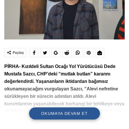
Paylaş
PİRHA- Kızıldeli Sultan Ocağı Yol Yürütücüsü Dede
Mustafa Sazcı, CHP’deki “mutlak butlan” kararını
değerlendirdi. Yaşananların iktidardan bağımsız
okunamayacağını vurgulayan Sazcı, “Alevi nefretine
sürükleyen bir sürecin adımları atıldı. Alevi
kurumlarının yaşanabilecek herhangi bir tehlikeye veya
olabilecek provokasyonların önüne geçmek için hazır
OKUMAYA DEVAM ET
olmalı” dedi.