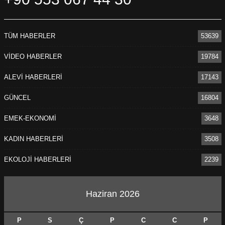
TÜM HABERLER
53639
VİDEO HABERLER
19784
ALEVİ HABERLERİ
17143
GÜNCEL
16804
EMEK-EKONOMİ
3648
KADIN HABERLERİ
3508
EKOLOJİ HABERLERİ
2239
Haziran 2026
P
S
Ç
P
C
C
P