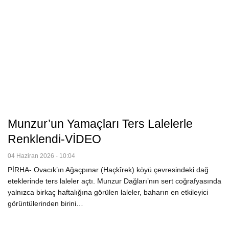
Munzur’un Yamaçları Ters Lalelerle
Renklendi-VİDEO
04 Haziran 2026 - 10:04
PİRHA- Ovacık’ın Ağaçpınar (Haçkîrek) köyü çevresindeki dağ
eteklerinde ters laleler açtı. Munzur Dağları’nın sert coğrafyasında
yalnızca birkaç haftalığına görülen laleler, baharın en etkileyici
görüntülerinden birini…