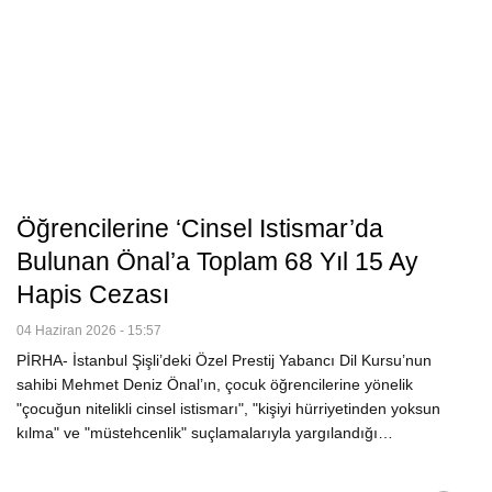
Öğrencilerine ‘cinsel Istismar’da
Bulunan Önal’a Toplam 68 Yıl 15 Ay
Hapis Cezası
04 Haziran 2026 - 15:57
PİRHA- İstanbul Şişli’deki Özel Prestij Yabancı Dil Kursu’nun
sahibi Mehmet Deniz Önal’ın, çocuk öğrencilerine yönelik
"çocuğun nitelikli cinsel istismarı", "kişiyi hürriyetinden yoksun
kılma" ve "müstehcenlik" suçlamalarıyla yargılandığı…