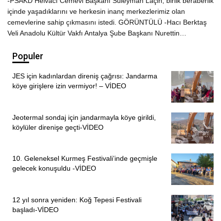
-PSAKD Helvacı Cemevi Başkanı Süleyman Laçin, birlik beraberlik
içinde yaşadıklarını ve herkesin inanç merkezlerimiz olan
cemevlerine sahip çıkmasını istedi. GÖRÜNTÜLÜ -Hacı Berktaş
Veli Anadolu Kültür Vakfı Antalya Şube Başkanı Nurettin…
Populer
JES için kadınlardan direniş çağrısı: Jandarma
köye girişlere izin vermiyor! – VİDEO
Jeotermal sondaj için jandarmayla köye girildi,
köylüler direnişe geçti-VİDEO
10. Geleneksel Kurmeş Festivali’inde geçmişle
gelecek konuşuldu -VİDEO
12 yıl sonra yeniden: Koğ Tepesi Festivali
başladı-VİDEO