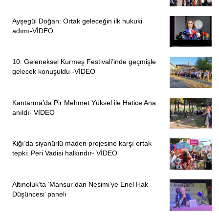
edemezsiniz.”
Ayşegül Doğan: Ortak geleceğin ilk hukuki
“KOD YASA BİR AN ÖNCE GÜNDEME ALINMALI”
adımı-VİDEO
Toplumun “infaz adaleti için Türk Ceza Kanunu’nda,
Terörle Mücadele Kanunu’nda gerekli düzenlemelerin
10. Geleneksel Kurmeş Festivali’inde geçmişle
gelecek konuşuldu -VİDEO
yapılmasını beklediğini” dile getiren Temelli, “Bunların
yapılabilmesi için de en önemli adımın atılmasına büyük bir
ihtiyaç vardır. Sürekli konuşulan ama bir türlü hayata
Kantarma’da Pir Mehmet Yüksel ile Hatice Ana
geçmeyen, üzerinde her türlü yorumun yapıldığı, her türlü
anıldı- VİDEO
beklentinin dile getirildiği artık bu ‘özel yasa’ dediğimiz kod
yasa bir an önce gündeme alınmalı, Meclis’in gündemine
Kiğı’da siyanürlü maden projesine karşı ortak
gelmeli, bir yasalaşma süreci başlamalı ve yasalaşmalı”
tepki: Peri Vadisi halkındır- VİDEO
değerlendirmesinde bulundu.
“SADECE BİR CHP MESELESİ DEĞİL”
Altınoluk’ta ‘Mansur’dan Nesimi’ye Enel Hak
Düşüncesi’ paneli
Mahkemenin kurultay davası kapsamında verdiği “mutlak
butlan” kararı hakkında konuşan Temelli, CHP’ye çağrıda