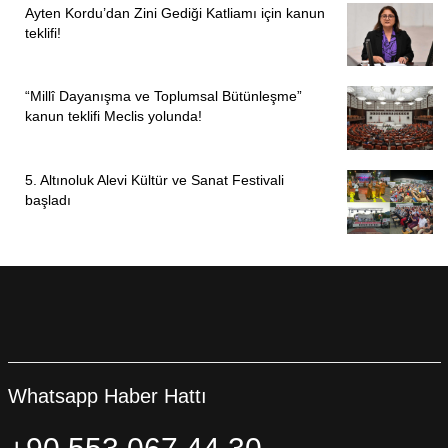
Ayten Kordu’dan Zini Gediği Katliamı için kanun
bulunarak, “Demokratik bir çözümü mutlaka üretmeliler. Bir
teklifi!
an önce bu krizi, alacakları demokratik inisiyatifle aşmaları
Türkiye siyaseti açısından da önemli bir adım olacaktır.
“Millî Dayanışma ve Toplumsal Bütünleşme”
Çünkü bu mesele sadece bir CHP meselesi değildir” diye
kanun teklifi Meclis yolunda!
konuştu.
HABER MERKEZİ
5. Altınoluk Alevi Kültür ve Sanat Festivali
başladı
Whatsapp Haber Hattı