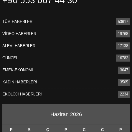
+90 553 067 44 30
TÜM HABERLER
53617
VİDEO HABERLER
19768
ALEVİ HABERLERİ
17138
GÜNCEL
16782
EMEK-EKONOMİ
3647
KADIN HABERLERİ
3505
EKOLOJİ HABERLERİ
2234
Haziran 2026
P
S
Ç
P
C
C
P