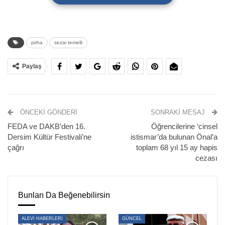
pirha
sezai temelli
Paylaş
ÖNCEKI GÖNDERI
SONRAKI MESAJ
Halkların Eşitlik ve Demokrasi Partisi (DEM Parti) Grup
FEDA ve DAKB’den 16.
Öğrencilerine ‘cinsel
Dersim Kültür Festivali’ne
istismar’da bulunan Önal’a
Başkanvekili
Sezai Temelli,
Meclis’te basın toplantısı
çağrı
toplam 68 yıl 15 ay hapis
düzenledi. Temelli, Genel Kurul’da görüşmeleri süren tarım
cezası
ve ormana yönelik düzenlemeleri de içeren kanun teklifi
başta olmak üzere gündeme ilişkin açıklamalarda bulundu.
Bunları Da Beğenebilirsin
Kanun teklifinin ekilebilir arazileri, meraları ve ormanları
dikkate alan, bunları geliştirmeye çalışan bir teklif
ALEVİ HABERLERİ
GÜNCEL