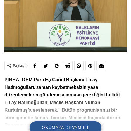
Paylaş
PİRHA- DEM Parti Eş Genel Başkanı Tülay
Hatimoğulları, zaman kaybetmeksizin yasal
düzenlemelerin gündeme alınması gerektiğini belirtti.
Tülay Hatimoğulları, Meclis Başkanı Numan
Kurtulmuş’a seslenerek, “Bütün programlarınızı bir
süreliğine bir kenara bırakın. Meclisin başında durun.
Raporun yasallaşması için itici güç olun” dedi.
OKUMAYA DEVAM ET