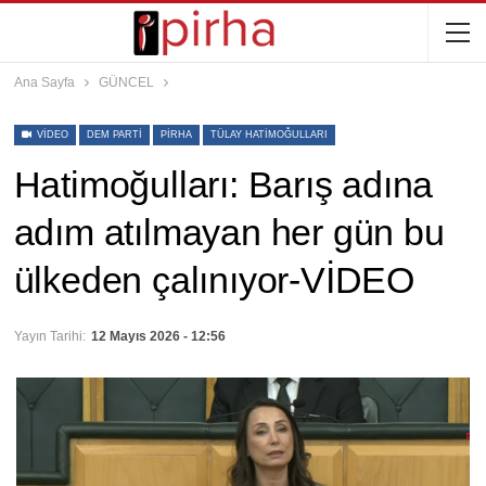
Ana Sayfa
GÜNCEL
VIDEO
DEM PARTI
PIRHA
TÜLAY HATIMOĞULLARI
Hatimoğulları: Barış adına
adım atılmayan her gün bu
ülkeden çalınıyor-VİDEO
Yayın Tarihi:
12 Mayıs 2026 - 12:56