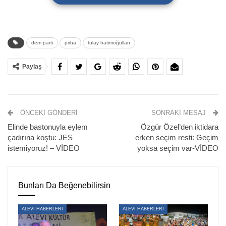
dem parti
pirha
tülay hatimoğulları
Paylaş
ÖNCEKI GÖNDERI
SONRAKI MESAJ
Elinde bastonuyla eylem
Özgür Özel’den iktidara
çadırına koştu: JES
erken seçim resti: Geçim
istemiyoruz! – VİDEO
yoksa seçim var-VİDEO
Bunları Da Beğenebilirsin
Halkların Eşitlik ve Demokrasi Partisi (DEM Parti) Eş
ALEVİ HABERLERİ
ALEVİ HABERLERİ
Genel Başkanı
Tülay Hatimoğullar
ı, partisinin Meclis grup