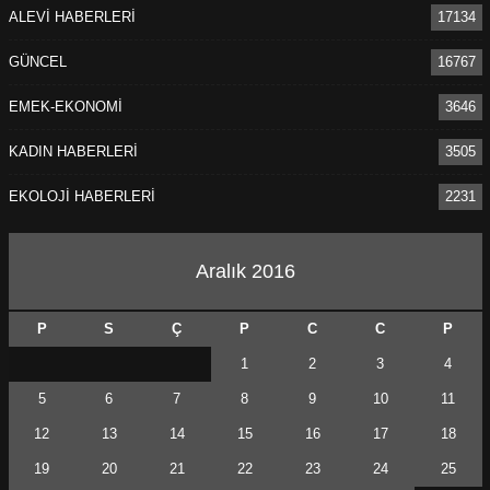
ALEVİ HABERLERİ
17134
GÜNCEL
16767
EMEK-EKONOMİ
3646
KADIN HABERLERİ
3505
EKOLOJİ HABERLERİ
2231
Aralık 2016
P
S
Ç
P
C
C
P
1
2
3
4
5
6
7
8
9
10
11
12
13
14
15
16
17
18
19
20
21
22
23
24
25