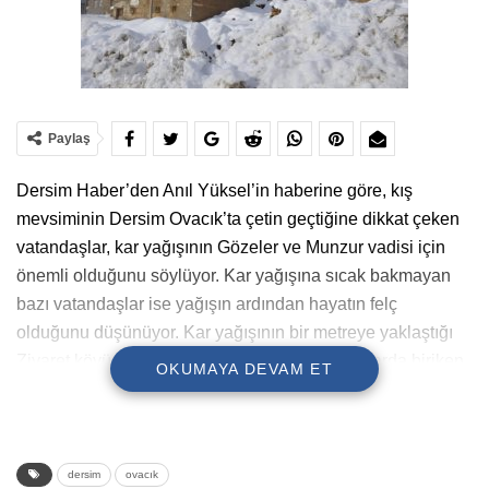
Paylaş
Dersim Haber’den Anıl Yüksel’in haberine göre, kış
mevsiminin Dersim Ovacık’ta çetin geçtiğine dikkat çeken
vatandaşlar, kar yağışının Gözeler ve Munzur vadisi için
önemli olduğunu söylüyor. Kar yağışına sıcak bakmayan
bazı vatandaşlar ise yağışın ardından hayatın felç
olduğunu düşünüyor. Kar yağışının bir metreye yaklaştığı
Ziyaret köyünde vatandaşlar damlarda ve çatılarda biriken
OKUMAYA DEVAM ET
karları temizlemek için çalışmalarını sürdürüyor.
Kar yağışının geçen yıla göre daha erken başladığını ifade
eden Ateş Çelik, “Ovacık ilçesinin en büyük özelliği kış
mevsimindeki kar yağışıdır. Kar yağmazsa burada hayat
dersim
ovacık