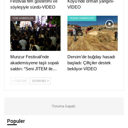
Festivali film gösterimi ve
Köyü’nde orman yangını-
söyleşiyle sürdü-VİDEO
VİDEO
TÜM HABERLER
YAŞAM HABERLERİ
Munzur Festivali’nde
Dersim’de buğday hasadı
akademisyene taşlı sopalı
başladı: Çiftçiler destek
saldırı: “Seni JİTEM ile…
bekliyor-VİDEO
ÖNCEKI
SONRAKI
Yoruma kapalı.
Populer