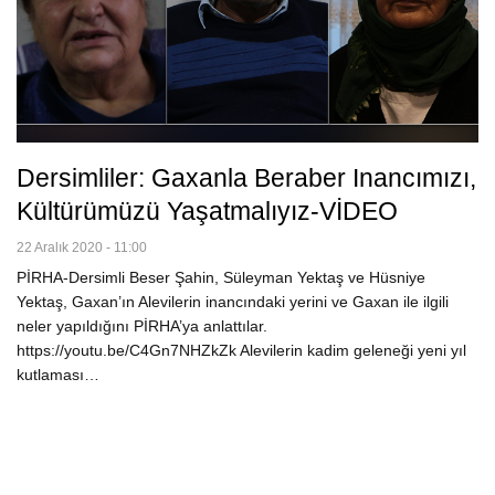
Dersimliler: Gaxanla Beraber Inancımızı,
Kültürümüzü Yaşatmalıyız-VİDEO
22 Aralık 2020 - 11:00
PİRHA-Dersimli Beser Şahin, Süleyman Yektaş ve Hüsniye
Yektaş, Gaxan’ın Alevilerin inancındaki yerini ve Gaxan ile ilgili
neler yapıldığını PİRHA’ya anlattılar.
https://youtu.be/C4Gn7NHZkZk Alevilerin kadim geleneği yeni yıl
kutlaması…