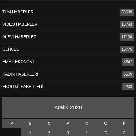
TÜM HABERLER
53609
VİDEO HABERLER
19763
ALEVİ HABERLERİ
17136
GÜNCEL
16775
EMEK-EKONOMİ
3647
KADIN HABERLERİ
3505
EKOLOJİ HABERLERİ
2233
Aralık 2020
P
S
Ç
P
C
C
P
1
2
3
4
5
6