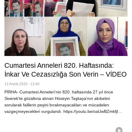
Cumartesi Anneleri 820. Haftasında:
İnkar Ve Cezasızlığa Son Verin – VİDEO
12 Aralık 2020 - 13:40
PİRHA- Cumartesi Anneleri’nin 820. haftasında 27 yıl önce
Siverek'te gözaltına alınan Hüseyin Taşkaya'nın akıbetini
sorularak faillerin peşini bırakmayacakları ve mücadelen
vazgeçmeyecekleri vurgulandı. https://youtu.be/oaUwBZmkfjI…