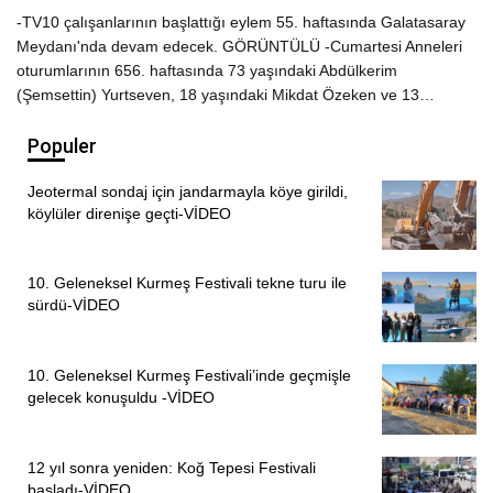
-TV10 çalışanlarının başlattığı eylem 55. haftasında Galatasaray
Meydanı'nda devam edecek. GÖRÜNTÜLÜ -Cumartesi Anneleri
oturumlarının 656. haftasında 73 yaşındaki Abdülkerim
(Şemsettin) Yurtseven, 18 yaşındaki Mikdat Özeken ve 13…
Populer
Jeotermal sondaj için jandarmayla köye girildi,
köylüler direnişe geçti-VİDEO
10. Geleneksel Kurmeş Festivali tekne turu ile
sürdü-VİDEO
10. Geleneksel Kurmeş Festivali’inde geçmişle
gelecek konuşuldu -VİDEO
12 yıl sonra yeniden: Koğ Tepesi Festivali
başladı-VİDEO