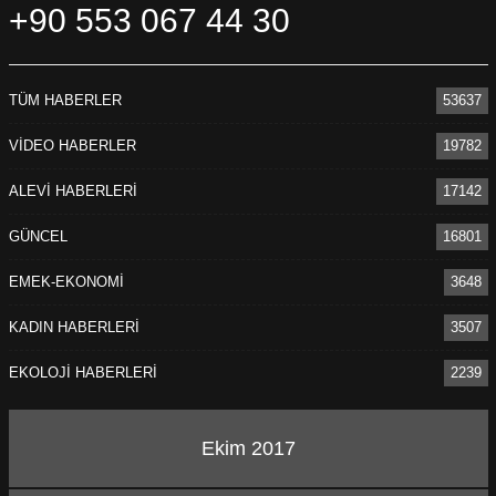
+90 553 067 44 30
TÜM HABERLER
53637
VİDEO HABERLER
19782
ALEVİ HABERLERİ
17142
GÜNCEL
16801
EMEK-EKONOMİ
3648
KADIN HABERLERİ
3507
EKOLOJİ HABERLERİ
2239
Ekim 2017