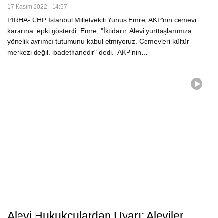
17 Kasım 2022 - 14:57
PİRHA- CHP İstanbul Milletvekili Yunus Emre, AKP'nin cemevi
kararına tepki gösterdi. Emre, "İktidarın Alevi yurttaşlarımıza
yönelik ayrımcı tutumunu kabul etmiyoruz. Cemevleri kültür
merkezi değil, ibadethanedir" dedi. AKP’nin…
Alevi Hukukçulardan Uyarı: Aleviler