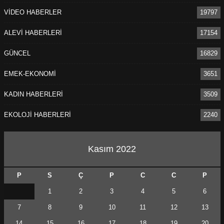
VİDEO HABERLER
19797
ALEVİ HABERLERİ
17154
GÜNCEL
16829
EMEK-EKONOMİ
3651
KADIN HABERLERİ
3509
EKOLOJİ HABERLERİ
2240
Kasım 2022
P
S
Ç
P
C
C
P
1
2
3
4
5
6
7
8
9
10
11
12
13
14
15
16
17
18
19
20