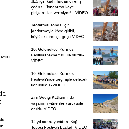
JES için kadınlardan direniş
çağrısı: Jandarma köye
girişlere izin vermiyor! – VİDEO
Jeotermal sondaj için
jandarmayla köye girildi,
köylüler direnişe geçti-VİDEO
10. Geleneksel Kurmeş
Festivali tekne turu ile sürdü-
clisi”
VİDEO
10. Geleneksel Kurmeş
Festivali’inde geçmişle gelecek
konuşuldu -VİDEO
da
Zini Gediği Katliamı’nda
O
yaşamını yitirenler yürüyüşle
anıldı- VİDEO
yle
12 yıl sonra yeniden: Koğ
an
Tepesi Festivali başladı-VİDEO