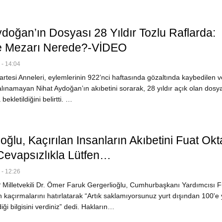
ydoğan’ın Dosyası 28 Yıldır Tozlu Raflarda:
e Mezarı Nerede?-VİDEO
- 14:04
tesi Anneleri, eylemlerinin 922’nci haftasında gözaltında kaybedilen ve
lınamayan Nihat Aydoğan’ın akıbetini sorarak, 28 yıldır açık olan dosy
 bekletildiğini belirtti. …
oğlu, Kaçırılan Insanların Akıbetini Fuat Okt
Cevapsızlıkla Lütfen…
- 12:26
Milletvekili Dr. Ömer Faruk Gergerlioğlu, Cumhurbaşkanı Yardımcısı F
 kaçırmalarını hatırlatarak “Artık saklamıyorsunuz yurt dışından 100'e 
ldiği bilgisini verdiniz” dedi. Hakların…