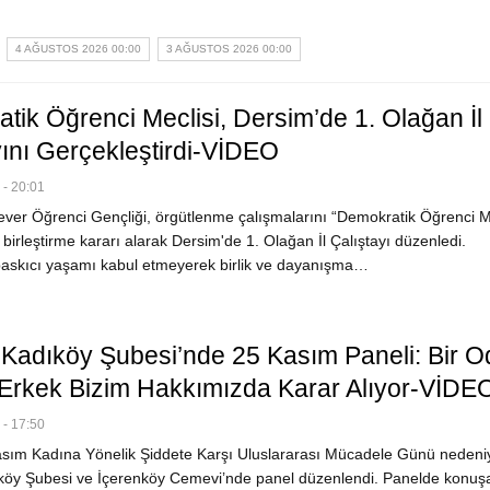
4 AĞUSTOS 2026 00:00
3 AĞUSTOS 2026 00:00
tik Öğrenci Meclisi, Dersim’de 1. Olağan İl
yını Gerçekleştirdi-VİDEO
- 20:01
ver Öğrenci Gençliği, örgütlenme çalışmalarını “Demokratik Öğrenci Me
a birleştirme kararı alarak Dersim'de 1. Olağan İl Çalıştayı düzenledi.
baskıcı yaşamı kabul etmeyerek birlik ve dayanışma…
adıköy Şubesi’nde 25 Kasım Paneli: Bir O
Erkek Bizim Hakkımızda Karar Alıyor-VİDE
- 17:50
ım Kadına Yönelik Şiddete Karşı Uluslararası Mücadele Günü nedeni
öy Şubesi ve İçerenköy Cemevi’nde panel düzenlendi. Panelde konuş