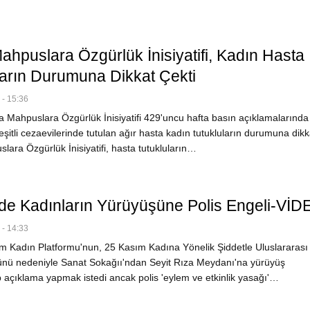
ahpuslara Özgürlük İnisiyatifi, Kadın Hasta
ların Durumuna Dikkat Çekti
- 15:36
 Mahpuslara Özgürlük İnisiyatifi 429'uncu hafta basın açıklamalarında
eşitli cezaevilerinde tutulan ağır hasta kadın tutukluların durumuna dikka
ara Özgürlük İnisiyatifi, hasta tutukluların…
de Kadınların Yürüyüşüne Polis Engeli-VİD
- 14:33
 Kadın Platformu'nun, 25 Kasım Kadına Yönelik Şiddetle Uluslararası
ü nedeniyle Sanat Sokağıı'ndan Seyit Rıza Meydanı'na yürüyüş
p açıklama yapmak istedi ancak polis 'eylem ve etkinlik yasağı'…