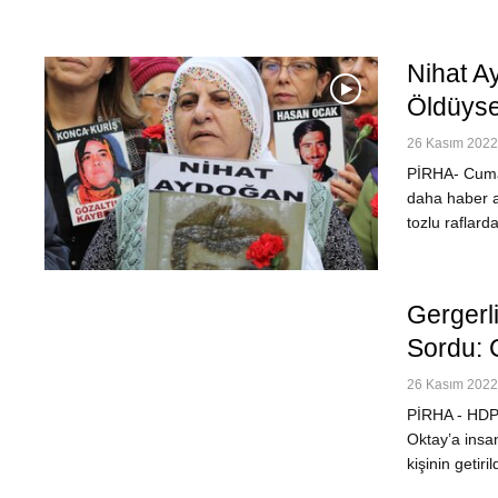
Nihat A
Öldüys
26 Kasım 2022 
PİRHA- Cumar
daha haber a
tozlu raflarda
Gergerli
Sordu: 
26 Kasım 2022 
PİRHA - HDP 
Oktay’a insan
kişinin getiri