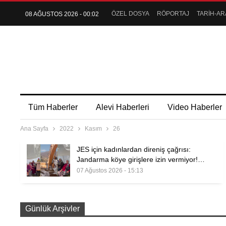
ÖZEL DOSYA
RÖPORTAJ
TARİH-AR
08 AĞUSTOS 2026 - 00:02
Tüm Haberler
Alevi Haberleri
Video Haberler
Ana Sayfa
2022
Kasım
26
JES için kadınlardan direniş çağrısı:
Jandarma köye girişlere izin vermiyor!…
07 Ağustos 2026 - 15:13
Günlük Arşivler