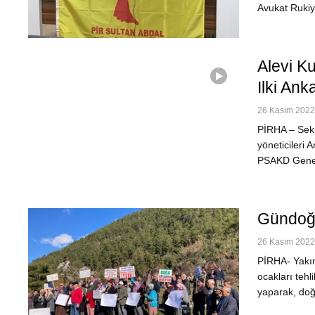
Avukat Rukiy
Alevi K
Ilki An
26 Kasım 2022 
PİRHA – Sekiz
yöneticileri 
PSAKD Genel 
Gündoğm
26 Kasım 2022 
PİRHA- Yakın
ocakları tehl
yaparak, doğ