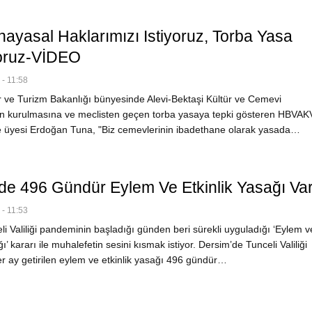
nayasal Haklarımızı Istiyoruz, Torba Yasa
oruz-VİDEO
- 11:58
 ve Turizm Bakanlığı bünyesinde Alevi-Bektaşi Kültür ve Cemevi
ın kurulmasına ve meclisten geçen torba yasaya tepki gösteren HBVAK
 üyesi Erdoğan Tuna, "Biz cemevlerinin ibadethane olarak yasada…
de 496 Gündür Eylem Ve Etkinlik Yasağı Va
- 11:53
i Valiliği pandeminin başladığı günden beri sürekli uyguladığı ‘Eylem v
ı’ kararı ile muhalefetin sesini kısmak istiyor. Dersim’de Tunceli Valiliği
er ay getirilen eylem ve etkinlik yasağı 496 gündür…