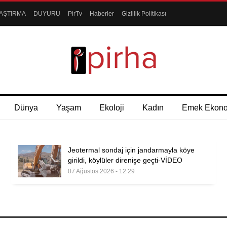
AŞTIRMA
DUYURU
PirTv
Haberler
Gizlilik Politikası
Dünya
Yaşam
Ekoloji
Kadın
Emek Ekon
Jeotermal sondaj için jandarmayla köye
girildi, köylüler direnişe geçti-VİDEO
07 Ağustos 2026 - 12:29