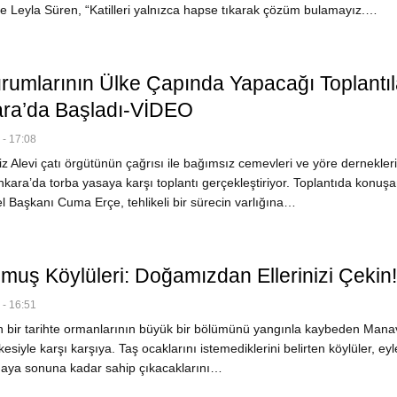
e Leyla Süren, “Katilleri yalnızca hapse tıkarak çözüm bulamayız.…
urumlarının Ülke Çapında Yapacağı Toplantıl
kara’da Başladı-VİDEO
- 17:08
 Alevi çatı örgütünün çağrısı ile bağımsız cemevleri ve yöre dernekleri
Ankara’da torba yasaya karşı toplantı gerçekleştiriyor. Toplantıda konuş
Başkanı Cuma Erçe, tehlikeli bir sürecin varlığına…
uş Köylüleri: Doğamızdan Ellerinizi Çekin!
- 16:51
 bir tarihte ormanlarının büyük bir bölümünü yangınla kaybeden Mana
ikesiyle karşı karşıya. Taş ocaklarını istemediklerini belirten köylüler, ey
aya sonuna kadar sahip çıkacaklarını…