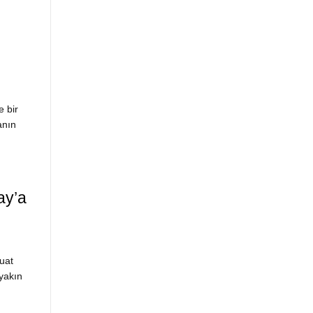
 bir
anın
ay’a
uat
yakın