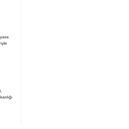
 yasa
iyle
i,
kanlığı