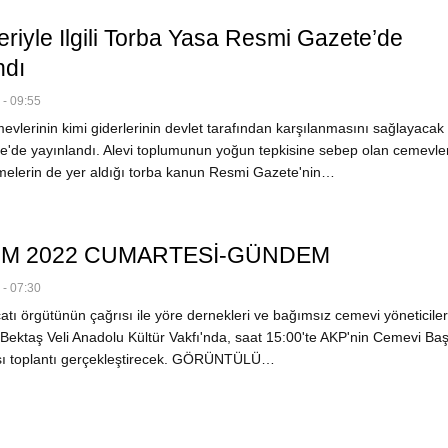
riyle Ilgili Torba Yasa Resmi Gazete’de
ndı
- 09:55
vlerinin kimi giderlerinin devlet tarafından karşılanmasını sağlayacak
'de yayınlandı. Alevi toplumunun yoğun tepkisine sebep olan cemevler
lemelerin de yer aldığı torba kanun Resmi Gazete'nin…
IM 2022 CUMARTESİ-GÜNDEM
- 07:30
çatı örgütünün çağrısı ile yöre dernekleri ve bağımsız cemevi yöneticiler
Bektaş Veli Anadolu Kültür Vakfı'nda, saat 15:00'te AKP'nin Cemevi Baş
şı toplantı gerçekleştirecek. GÖRÜNTÜLÜ…