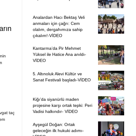
Analardan Hacı Bektaş Veli
anmaları için çağrı: Cem
arın
olalım, dergahımıza sahip
çıkalım!-VİDEO
Kantarma’da Pir Mehmet
Yüksel ile Hatice Ana anıldı-
nin
VİDEO
an
5. Altınoluk Alevi Kültür ve
Sanat Festivali başladı-VİDEO
Kiğı’da siyanürlü maden
projesine karşı ortak tepki: Peri
Vadisi halkındır- VİDEO
vgat taç
lem
Ayşegül Doğan: Ortak
geleceğin ilk hukuki adımı-