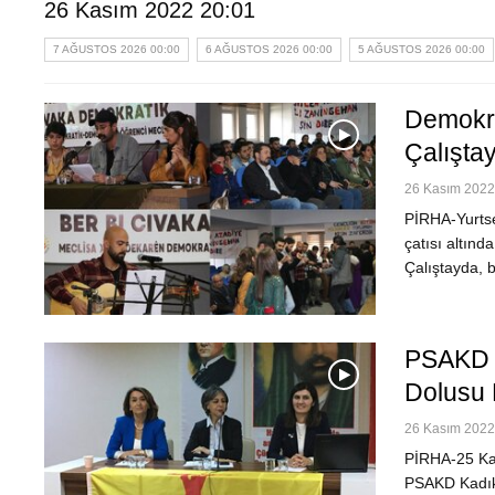
26 Kasım 2022 20:01
7 AĞUSTOS 2026 00:00
6 AĞUSTOS 2026 00:00
5 AĞUSTOS 2026 00:00
Demokra
Çalışta
26 Kasım 2022 
PİRHA-Yurtse
çatısı altınd
Çalıştayda, 
PSAKD K
Dolusu 
26 Kasım 2022 
PİRHA-25 Kas
PSAKD Kadık