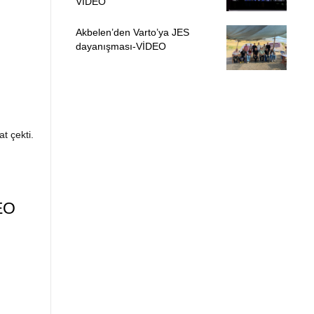
VİDEO
Akbelen’den Varto’ya JES
dayanışması-VİDEO
t çekti.
EO