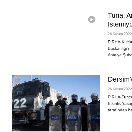
Tuna: A
Istemiy
26 Kasım 2022 
PİRHA-Kültür
Başkanlığı’n
Antalya Şube
Dersim’
26 Kasım 2022 
PİRHA-Tuncel
Etkinlik Yasağ
tarafından h