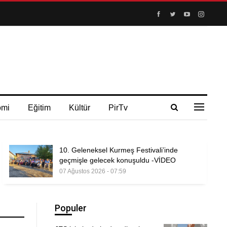
omi
Eğitim
Kültür
PirTv
10. Geleneksel Kurmeş Festivali’inde
geçmişle gelecek konuşuldu -VİDEO
07 Ağustos 2026 - 07:59
Populer