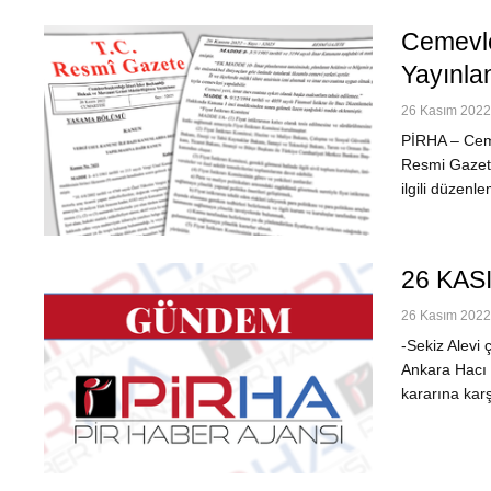
Cemevle
Yayınla
26 Kasım 2022 
PİRHA – Ceme
Resmi Gazete
ilgili düzen
26 KAS
26 Kasım 2022 
-Sekiz Alevi 
Ankara Hacı 
kararına kar