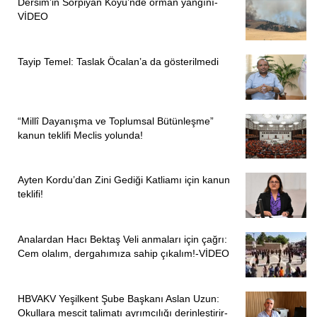
Dersim’in Sorpiyan Köyü’nde orman yangını-
VİDEO
Tayip Temel: Taslak Öcalan’a da gösterilmedi
“Millî Dayanışma ve Toplumsal Bütünleşme”
kanun teklifi Meclis yolunda!
Ayten Kordu’dan Zini Gediği Katliamı için kanun
teklifi!
Analardan Hacı Bektaş Veli anmaları için çağrı:
Cem olalım, dergahımıza sahip çıkalım!-VİDEO
HBVAKV Yeşilkent Şube Başkanı Aslan Uzun:
Okullara mescit talimatı ayrımcılığı derinleştirir-