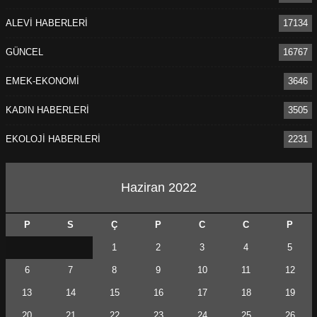
ALEVİ HABERLERİ
17134
GÜNCEL
16767
EMEK-EKONOMİ
3646
KADIN HABERLERİ
3505
EKOLOJİ HABERLERİ
2231
Haziran 2022
P
S
Ç
P
C
C
P
1
2
3
4
5
6
7
8
9
10
11
12
13
14
15
16
17
18
19
20
21
22
23
24
25
26