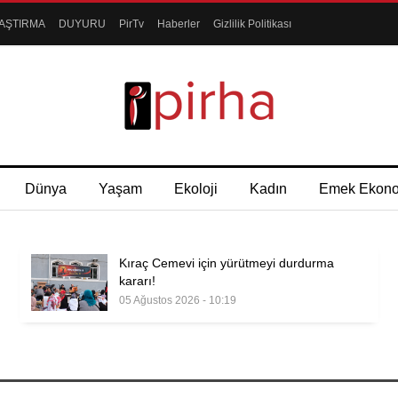
AŞTIRMA
DUYURU
PirTv
Haberler
Gizlilik Politikası
Dünya
Yaşam
Ekoloji
Kadın
Emek Ekon
Kıraç Cemevi için yürütmeyi durdurma
kararı!
05 Ağustos 2026 - 10:19