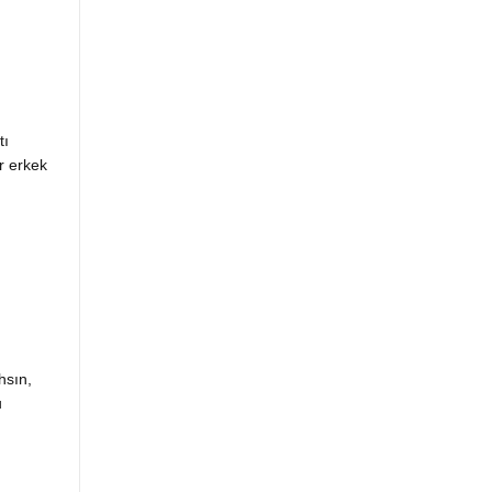
tı
r erkek
hsın,
u