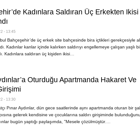
hir’de Kadınlara Saldıran Üç Erkekten Ikisi
ndı
2 - 13:45
ul Bahçeşehir’de üç erkek site bahçesinde bira içtikleri gerekçesiyle al
dı. Kadınlar kanlar içinde kalırken saldırıyı engellemeye çalışan yaşlı bi
ı. Kadınlara saldıran üç kişiden ikisi…
ydınlar’a Oturduğu Apartmanda Hakaret Ve
Girişimi
2 - 13:30
çı Pınar Aydınlar, dün gece saatlerinde aynı apartmanda oturan bir şa
pısına gelerek kendisine ve çocuklarına saldırı girişiminde bulunduğun
ınlar bugün yaptığı paylaşımda, "Mesele çözülmüştür.…