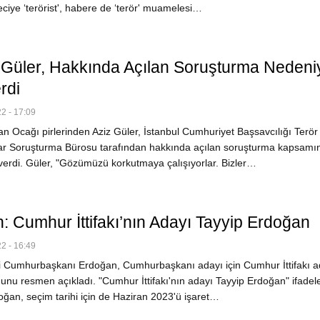
ciye ‘terörist', habere de ‘terör' muamelesi…
z Güler, Hakkında Açılan Soruşturma Nedeni
rdi
2 - 17:09
 Ocağı pirlerinden Aziz Güler, İstanbul Cumhuriyet Başsavcılığı Terör
ar Soruşturma Bürosu tarafından hakkında açılan soruşturma kapsamı
verdi. Güler, "Gözümüzü korkutmaya çalışıyorlar. Bizler…
: Cumhur İttifakı’nın Adayı Tayyip Erdoğan
2 - 16:49
 Cumhurbaşkanı Erdoğan, Cumhurbaşkanı adayı için Cumhur İttifakı a
unu resmen açıkladı. "Cumhur İttifakı'nın adayı Tayyip Erdoğan" ifadele
oğan, seçim tarihi için de Haziran 2023'ü işaret…