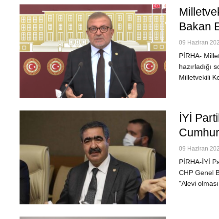
Milletve
Bakan E
09 Haziran 202
PİRHA- Milletv
hazırladığı s
Milletvekili
İYİ Part
Cumhurb
09 Haziran 202
PİRHA-İYİ Par
CHP Genel Baş
"Alevi olmas