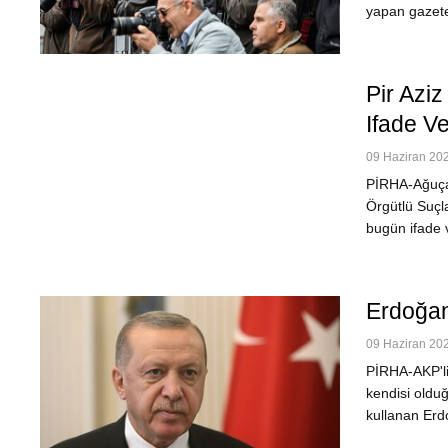
yapan gazete
Pir Azi
Ifade Ve
09 Haziran 202
PİRHA-Ağuçan
Örgütlü Suçl
bugün ifade 
Erdoğan
09 Haziran 202
PİRHA-AKP'li
kendisi olduğ
kullanan Erd