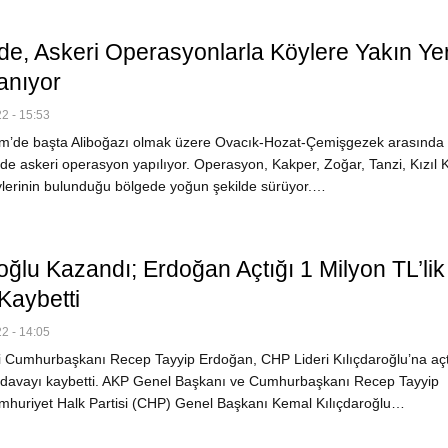
de, Askeri Operasyonlarla Köylere Yakın Yer
anıyor
2 - 15:53
’de başta Aliboğazı olmak üzere Ovacık-Hozat-Çemişgezek arasında 
de askeri operasyon yapılıyor. Operasyon, Kakper, Zoğar, Tanzi, Kızıl Ki
erinin bulunduğu bölgede yoğun şekilde sürüyor.…
oğlu Kazandı; Erdoğan Açtığı 1 Milyon TL’lik
Kaybetti
2 - 14:05
 Cumhurbaşkanı Recep Tayyip Erdoğan, CHP Lideri Kılıçdaroğlu’na açt
ık davayı kaybetti. AKP Genel Başkanı ve Cumhurbaşkanı Recep Tayyip
huriyet Halk Partisi (CHP) Genel Başkanı Kemal Kılıçdaroğlu…