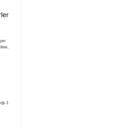
ler
yer
lise,
ığı 1