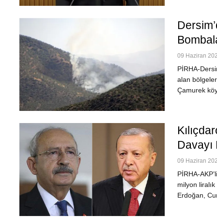
Dersim’
Bombal
09 Haziran 202
PİRHA-Dersim
alan bölgeler
Çamurek köyl
Kılıçdar
Davayı 
09 Haziran 202
PİRHA-AKP’li
milyon liral
Erdoğan, Cum