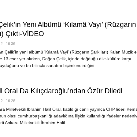
elik’in Yeni Albümü ‘Kılamâ Vayi’ (Rüzgarın
ı) Çıktı-VİDEO
2 - 16:36
Çelik'in yeni albümü 'Kılamâ Vayi' (Rüzgarın Şarkıları) Kalan Müzik et
e 13 eser yer alırken, Doğan Çelik, içinde doğduğu dile-kültüre karşı
uyduğunu ve bu bilinçle sanatını biçimlendirdiğini…
ili Oral Da Kılıçdaroğlu’ndan Özür Diledi
2 - 16:28
ara Milletvekili İbrahim Halil Oral, katıldığı canlı yayınca CHP lideri Kema
nun olası cumhurbaşkanlığı adaylığına ilişkin kullandığı ifadeler nedeni
arti Ankara Milletvekili İbrahim Halil…