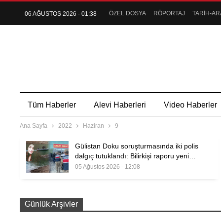
ÖZEL DOSYA
RÖPORTAJ
TARİH-AR
06 AĞUSTOS 2026 - 01:38
Tüm Haberler
Alevi Haberleri
Video Haberler
Ana Sayfa
2022
Haziran
9
Gülistan Doku soruşturmasında iki polis
dalgıç tutuklandı: Bilirkişi raporu yeni…
05 Ağustos 2026 - 12:08
Günlük Arşivler