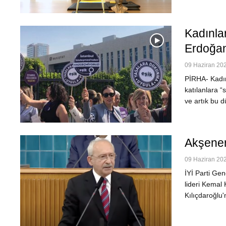
Kadınla
Erdoğan
09 Haziran 202
PİRHA- Kadın
katılanlara “
ve artık bu d
Akşener
09 Haziran 202
İYİ Parti Gen
lideri Kemal 
Kılıçdaroğlu'