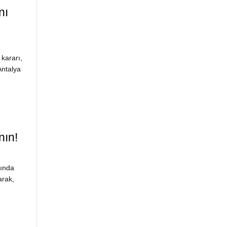
nı
 kararı,
Antalya
ın!
mında
arak,