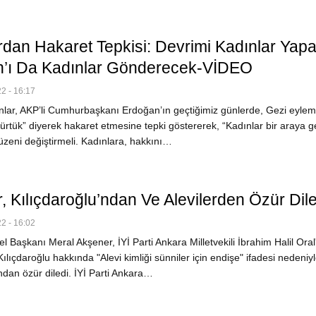
rdan Hakaret Tepkisi: Devrimi Kadınlar Yapa
’ı Da Kadınlar Gönderecek-VİDEO
2 - 16:17
lar, AKP’li Cumhurbaşkanı Erdoğan’ın geçtiğimiz günlerde, Gezi eylem
sürtük” diyerek hakaret etmesine tepki göstererek, “Kadınlar bir araya g
üzeni değiştirmeli. Kadınlara, hakkını…
, Kılıçdaroğlu’ndan Ve Alevilerden Özür Dile
2 - 16:02
el Başkanı Meral Akşener, İYİ Parti Ankara Milletvekili İbrahim Halil Ora
Kılıçdaroğlu hakkında "Alevi kimliği sünniler için endişe" ifadesi nedeniy
ndan özür diledi. İYİ Parti Ankara…