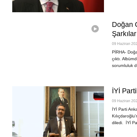
Doğan Ç
Şarkılar
09 Haziran 202
PİRHA- Doğan 
çıktı. Albümd
sorumluluk d
İYİ Part
09 Haziran 202
İYİ Parti Ank
Kılıçdaroğlu'
diledi. İYİ P