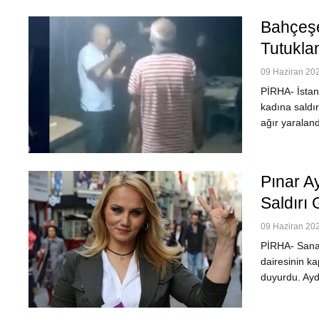
Bahçeşe
Tutukla
09 Haziran 202
PİRHA- İstanb
kadına saldır
ağır yaraland
Pınar A
Saldırı 
09 Haziran 202
PİRHA- Sanat
dairesinin ka
duyurdu. Ayd