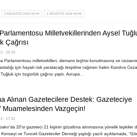
2 AĞUSTOS 2026 00:00
1 AĞUSTOS 2026 00:00
Parlamentosu Milletvekillerinden Aysel Tuğl
k Çağrısı
2 - 20:16
 Parlamentosu milletvekilleri, demans teşhisi konulmasına ve cezaev
astalığı için hayati risk yaratacağı tespitine rağmen halen Kandıra Cez
 Tuğluk için özgürlük çağrısı yaptı. Avrupa…
na Alınan Gazetecilere Destek: Gazeteciye
st’ Muamelesinden Vazgeçin!
2 - 17:31
akır'da 20’si gazeteci 21 kişinin gözaltına alınmasına yönelik tepkiler
 Konseyi ve Tunceli Gazeteciler Derneği yaptığı yazılı açıklamada, “Gör