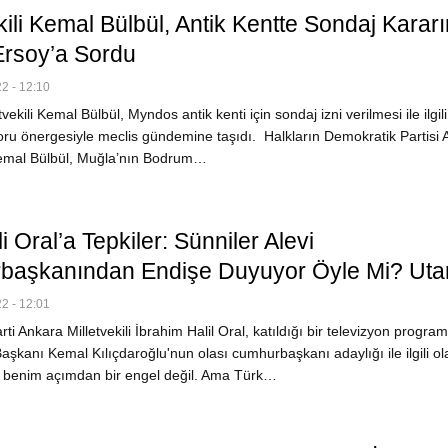
kili Kemal Bülbül, Antik Kentte Sondaj Kararı
rsoy’a Sordu
2 - 12:10
ekili Kemal Bülbül, Myndos antik kenti için sondaj izni verilmesi ile ilgili
oru önergesiyle meclis gündemine taşıdı. Halkların Demokratik Partisi 
 Kemal Bülbül, Muğla’nın Bodrum…
ili Oral’a Tepkiler: Sünniler Alevi
aşkanından Endişe Duyuyor Öyle Mi? Utan
2 - 12:01
ti Ankara Milletvekili İbrahim Halil Oral, katıldığı bir televizyon progra
kanı Kemal Kılıçdaroğlu'nun olası cumhurbaşkanı adaylığı ile ilgili ol
ı benim açımdan bir engel değil. Ama Türk…