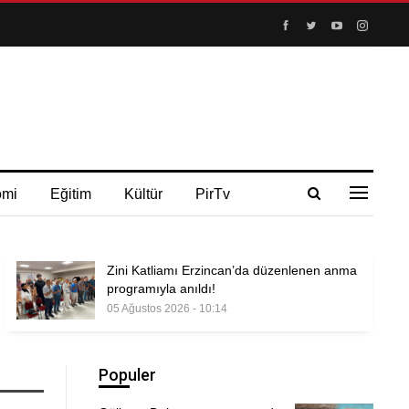
omi
Eğitim
Kültür
PirTv
Zini Katliamı Erzincan’da düzenlenen anma
programıyla anıldı!
05 Ağustos 2026 - 10:14
Populer