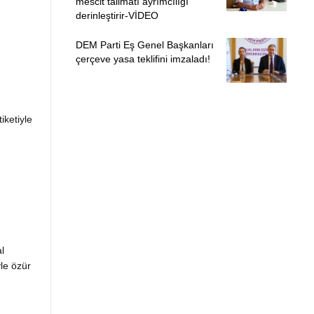
mescit talimatı ayrımcılığı
derinleştirir-VİDEO
DEM Parti Eş Genel Başkanları
çerçeve yasa teklifini imzaladı!
iketiyle
l
yle özür