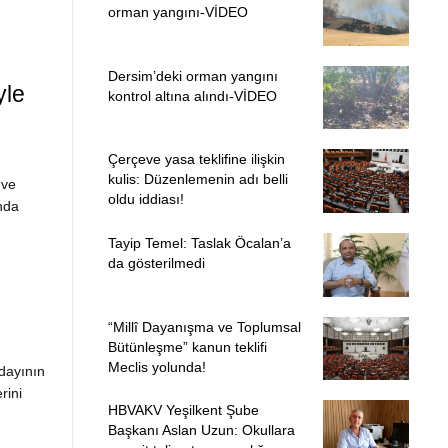
orman yangını-VİDEO
Dersim’deki orman yangını
yle
kontrol altına alındı-VİDEO
Çerçeve yasa teklifine ilişkin
kulis: Düzenlemenin adı belli
 ve
oldu iddiası!
nda
Tayip Temel: Taslak Öcalan’a
da gösterilmedi
“Millî Dayanışma ve Toplumsal
Bütünleşme” kanun teklifi
Meclis yolunda!
dayının
rini
HBVAKV Yeşilkent Şube
Başkanı Aslan Uzun: Okullara