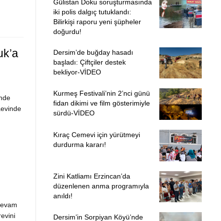
Gülistan Doku soruşturmasında
iki polis dalgıç tutuklandı:
Bilirkişi raporu yeni şüpheler
doğurdu!
uk’a
Dersim’de buğday hasadı
başladı: Çiftçiler destek
bekliyor-VİDEO
Kurmeş Festivali’nin 2’nci günü
inde
fidan dikimi ve film gösterimiyle
aevinde
sürdü-VİDEO
Kıraç Cemevi için yürütmeyi
durdurma kararı!
Zini Katliamı Erzincan’da
düzenlenen anma programıyla
anıldı!
 devam
evini
Dersim’in Sorpiyan Köyü’nde