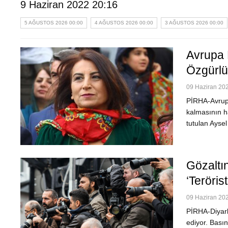
9 Haziran 2022 20:16
5 AĞUSTOS 2026 00:00
4 AĞUSTOS 2026 00:00
3 AĞUSTOS 2026 00:00
Avrupa 
Özgürlü
09 Haziran 202
PİRHA-Avrupa
kalmasının h
tutulan Aysel
Gözaltı
‘teröri
09 Haziran 202
PİRHA-Diyarb
ediyor. Basın