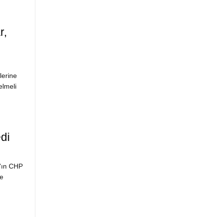
r,
lerine
elmeli
di
l'ın CHP
le