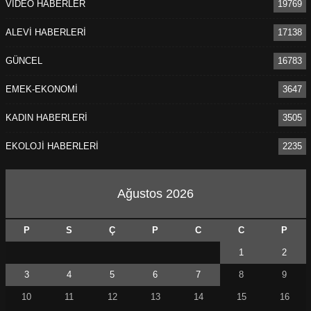
VİDEO HABERLER
19769
ALEVİ HABERLERİ
17138
GÜNCEL
16783
EMEK-EKONOMİ
3647
KADIN HABERLERİ
3505
EKOLOJİ HABERLERİ
2235
Ağustos 2026
P
S
Ç
P
C
C
P
1
2
3
4
5
6
7
8
9
10
11
12
13
14
15
16