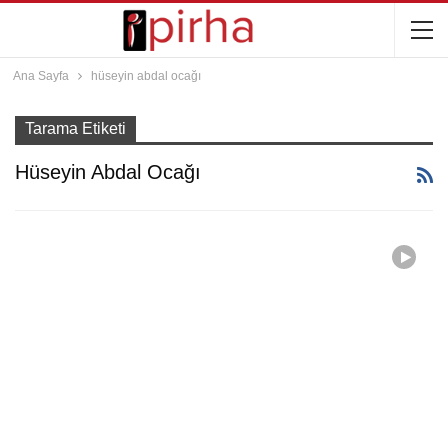
Ana Sayfa
hüseyin abdal ocağı
Tarama Etiketi
Hüseyin Abdal Ocağı