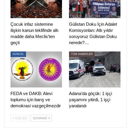
ziyaretler devam ediyor.
Köylülerin başlattığı nöbet eylemini 8. gününde Hozat
Çocuk infaz sistemine
Gülistan Doku İçin Adalet
Belediye başkanı Aydın Kaya, DEDEF Başkanı Alirıza
ilişkin kanun teklifinde altı
Komisyonları: Altı yıldır
Bilir’den oluşan Munzur Koruma Kurulu, İstanbul
madde daha Meclis’ten
soruyoruz Gülistan Doku
Hozatlılar Derneği Başkanı Ersin Kızıl, Hozat Cemevi
geçti
nerede?…
Başkanı Veysel Kızıl, Sol Parti Hozat İlçe Başkanı Hıdır
GÜNCEL
TÜM HABERLER
Dilekçi, EMEP Hozat İlçe Başkanı Erdem Ulaşçelik, SMF
ve sanatçı Ali İhsan Doğan, Vedat Aldemir, Mustafa Bakır
ziyaret etti.
Köylüler, pomza madenine karşı ayrıca 7 Temmuz’da
Pertek’te yürüyüş yapacak.
FEDA ve DAKB: Alevi
Adana’da göçük: 1 işçi
toplumu için barış ve
yaşamını yitirdi, 1 işçi
PİRHA/DERSİM
demokrasi vazgeçilmezdir
yaralandı
ÖNCEKI
SONRAKI