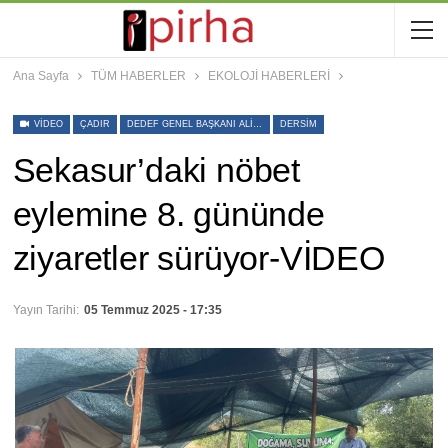
Ana Sayfa
TÜM HABERLER
EKOLOJİ HABERLERİ
VIDEO
ÇADIR
DEDEF GENEL BAŞKANI ALI RIZA BILIR
DERSIM
Sekasur’daki nöbet
eylemine 8. gününde
ziyaretler sürüyor-VİDEO
Yayın Tarihi:
05 Temmuz 2025 - 17:35