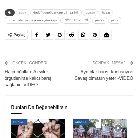
çadır
dedef genel başkanı ali rıza bilir
dersim
hozat
hozat belediye başkanı aydın kaya
NÖBET EYLEMİ
pertek
pirha
Paylaş
Dersim’in Pertek ilçesinde Bargini (Karabakır), Zeve
(Dorutay), Orcan (Yukarı Gülbahçe) ve Desiman (Ardıç)
ÖNCEKI GÖNDERI
SONRAKI MESAJ
köylerinin mera alanlarına Arven Doğu Yapı İnşaat Sanayi
Hatimoğulları: Aleviler
Aydınlar barışı konuşuyor:
ve Ticaret Limited Şirketi tarafından, pomza kum ocağı
örgütlenirse kalıcı barış
Savaş olmasın yeter -VİDEO
yapılmak isteniyor. Projenin yapılacağı alanın Alevi
sağlanır- VİDEO
inancında önemli bir yere sahip olan Ağuçan ve Üryan
Xızır Ocağı’nın tam ortasında yer alması sebebiyle köylüler
tepki gösteriyor.
Bunları Da Beğenebilirsin
Hozat Pertek Sekasur Doğa ve Çevre Koruma Platformu
GÜNCEL
GÜNCEL
öncülüğünde, Sekasur’da yapılmak istenen pomza kum
ocağına karşı başlattığı nöbet eylemine 8. gününde