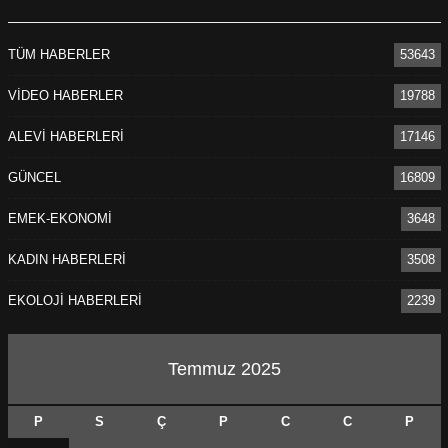
TÜM HABERLER
53643
VİDEO HABERLER
19788
ALEVİ HABERLERİ
17146
GÜNCEL
16809
EMEK-EKONOMİ
3648
KADIN HABERLERİ
3508
EKOLOJİ HABERLERİ
2239
Temmuz 2025
P
S
Ç
P
C
C
P