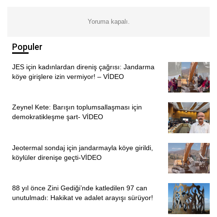
Yoruma kapalı.
Populer
JES için kadınlardan direniş çağrısı: Jandarma
köye girişlere izin vermiyor! – VİDEO
Zeynel Kete: Barışın toplumsallaşması için
demokratikleşme şart- VİDEO
ÖNCEKI
SONRAKI
1
2
Jeotermal sondaj için jandarmayla köye girildi,
köylüler direnişe geçti-VİDEO
88 yıl önce Zini Gediği’nde katledilen 97 can
unutulmadı: Hakikat ve adalet arayışı sürüyor!