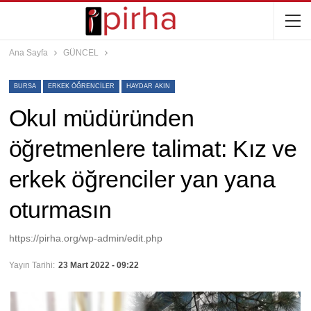
Ana Sayfa
GÜNCEL
BURSA
ERKEK ÖĞRENCILER
HAYDAR AKIN
Okul müdüründen
öğretmenlere talimat: Kız ve
erkek öğrenciler yan yana
oturmasın
https://pirha.org/wp-admin/edit.php
Yayın Tarihi:
23 Mart 2022 - 09:22