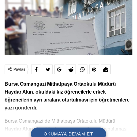
Paylaş
Bursa Osmangazi Mithatpaşa Ortaokulu Müdürü
Haydar Akın, okuldaki kız öğrencilerle erkek
öğrencilerin ayrı sıralara oturtulması için öğretmenlere
yazı gönderdi.
Bursa Osmangazi’de Mithatpaşa Ortaokulu Müdürü
Haydar Akın
, dün öğretmenlere mesajlaşma uygulaması
OKUMAYA DEVAM ET
üzerinden kız ve erkek öğrencilerin ayrı sıralara oturtulması