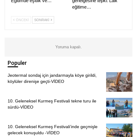
Eğitimde eşitlik ve…
genelgesine tepki: Laik
eğitime…
ÖNCEKI
SONRAKI
Yoruma kapalı.
Populer
Jeotermal sondaj için jandarmayla köye girildi,
köylüler direnişe geçti-VİDEO
10. Geleneksel Kurmeş Festivali tekne turu ile
sürdü-VİDEO
10. Geleneksel Kurmeş Festivali’inde geçmişle
gelecek konuşuldu -VİDEO