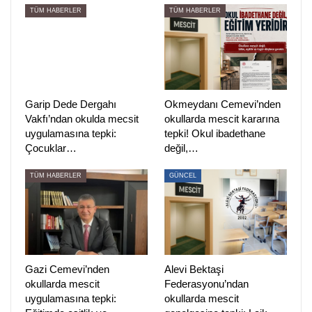
TÜM HABERLER
TÜM HABERLER
ederiz”
yazısını öğretmenlere gönderdi.
(HABER MERKEZİ)
Garip Dede Dergahı
Okmeydanı Cemevi’nden
Vakfı’ndan okulda mecsit
okullarda mescit kararına
uygulamasına tepki:
tepki! Okul ibadethane
Çocuklar…
değil,…
TÜM HABERLER
GÜNCEL
Gazi Cemevi’nden
Alevi Bektaşi
ÖNCEKI
SONRAKI
1
2
okullarda mescit
Federasyonu’ndan
uygulamasına tepki:
okullarda mescit