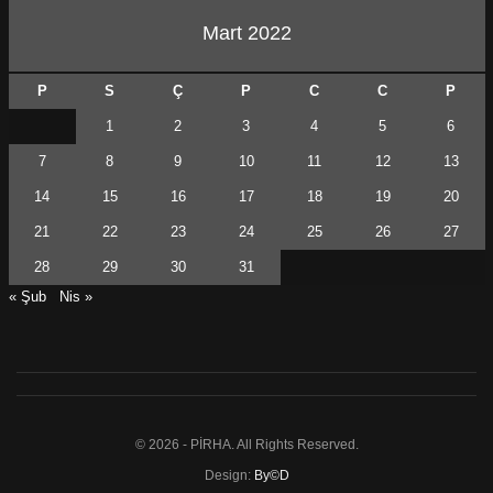
Mart 2022
P
S
Ç
P
C
C
P
1
2
3
4
5
6
7
8
9
10
11
12
13
14
15
16
17
18
19
20
21
22
23
24
25
26
27
28
29
30
31
« Şub
Nis »
© 2026 - PİRHA. All Rights Reserved.
Design:
By©D