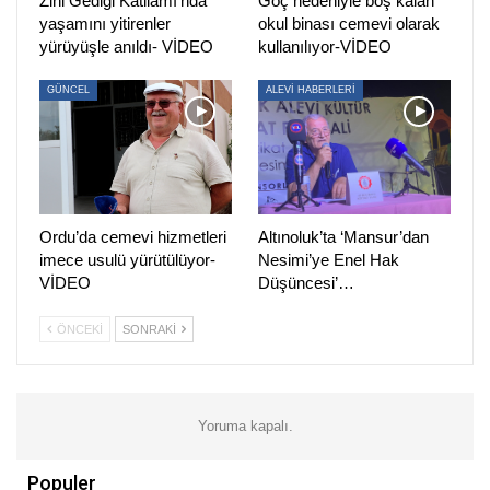
Zini Gediği Katliamı’nda
Göç nedeniyle boş kalan
devirerek iktidara gelmişti.
yaşamını yitirenler
okul binası cemevi olarak
yürüyüşle anıldı- VİDEO
kullanılıyor-VİDEO
GÜNCEL
ALEVİ HABERLERİ
Ordu’da cemevi hizmetleri
Altınoluk’ta ‘Mansur’dan
imece usulü yürütülüyor-
Nesimi’ye Enel Hak
VİDEO
Düşüncesi’…
ÖNCEKI
SONRAKI
Yoruma kapalı.
Populer