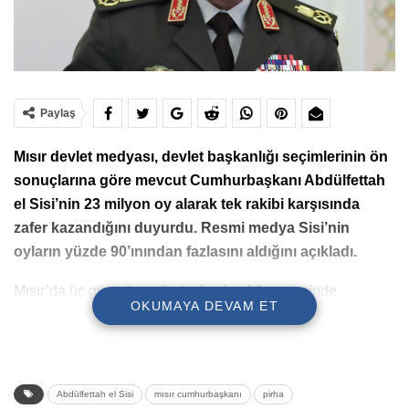
Paylaş
Mısır devlet medyası, devlet başkanlığı seçimlerinin ön
sonuçlarına göre mevcut Cumhurbaşkanı Abdülfettah
el Sisi’nin 23 milyon oy alarak tek rakibi karşısında
zafer kazandığını duyurdu. Resmi medya Sisi’nin
oyların yüzde 90’ınından fazlasını aldığını açıkladı.
Mısır’da üç gün süren devlet başkanlığı seçiminde
OKUMAYA DEVAM ET
karşısında ciddi rakibi olmayan Sisi’nin dört yıllık ikinci
dönemi için rahatça seçileceği yorumu yapılıyordu. El
Ahram gazetesinin aktardığı ön sonuçlara göre oyların
yüzde 92’sini alan Sisi’ye 23 milyon kişi oy verdi.
Abdülfettah el Sisi
mısır cumhurbaşkanı
pirha