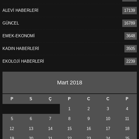
ALEVİ HABERLERİ
17139
GÜNCEL
16789
EMEK-EKONOMİ
3648
KADIN HABERLERİ
3505
EKOLOJİ HABERLERİ
2239
Mart 2018
P
S
Ç
P
C
C
P
1
2
3
4
5
6
7
8
9
10
11
12
13
14
15
16
17
18
19
20
21
22
23
24
25