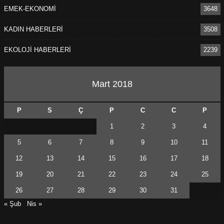
EMEK-EKONOMİ
3648
KADIN HABERLERİ
3508
EKOLOJİ HABERLERİ
2239
Mart 2018
P
S
Ç
P
C
C
P
1
2
3
4
5
6
7
8
9
10
11
12
13
14
15
16
17
18
19
20
21
22
23
24
25
26
27
28
29
30
31
« Şub
Nis »