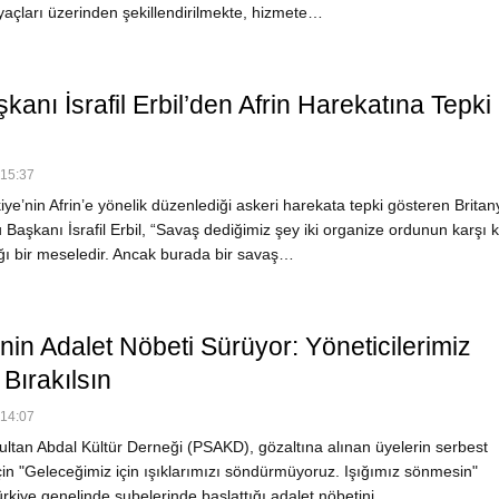
iyaçları üzerinden şekillendirilmekte, hizmete…
anı İsrafil Erbil’den Afrin Harekatına Tepki 
 15:37
ye’nin Afrin’e yönelik düzenlediği askeri harekata tepki gösteren Britan
aşkanı İsrafil Erbil, “Savaş dediğimiz şey iki organize ordunun karşı 
ığı bir meseledir. Ancak burada bir savaş…
in Adalet Nöbeti Sürüyor: Yöneticilerimiz
Bırakılsın
 14:07
ultan Abdal Kültür Derneği (PSAKD), gözaltına alınan üyelerin serbest
çin "Geleceğimiz için ışıklarımızı söndürmüyoruz. Işığımız sönmesin"
ürkiye genelinde şubelerinde başlattığı adalet nöbetini…