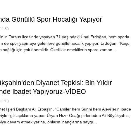
nda Gönüllü Spor Hocalığı Yapıyor
 11:59
n’in Tarsus ilçesinde yaşayan 71 yaşındaki Ünal Erdoğan, hem sporla
m de spor yapmaya gelenlere gönüllü hocalık yapıyor. Erdoğan, "Koşu
 sağlığı için çok önemlidir. Özellikle emeklilerin spora zaman…
kşahin’den Diyanet Tepkisi: Bin Yıldır
de Ibadet Yapıyoruz-VİDEO
 11:13
t İşleri Başkanı Ali Erbaş’ın, “Camiler hem Sünni hem Alevi’lerin ibade
eriyle ilgili açıklama yapan Üryan Hızır Ocağı pirlerinden Ali Büyükşahin,
amiye devam etmek yerine, onların inançlarına saygı…