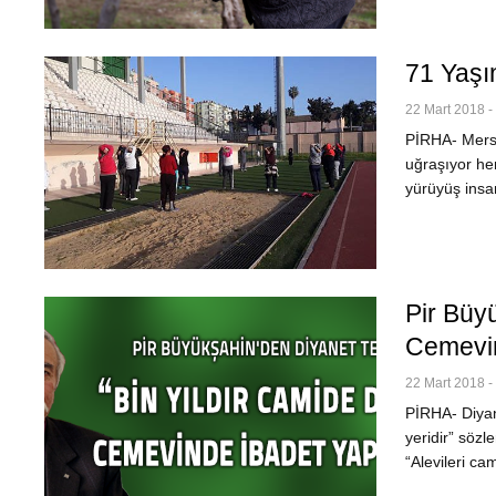
71 Yaşı
22 Mart 2018 -
PİRHA- Mersi
uğraşıyor he
yürüyüş insan
Pir Büyü
Cemevin
22 Mart 2018 -
PİRHA- Diyane
yeridir” sözl
“Alevileri c