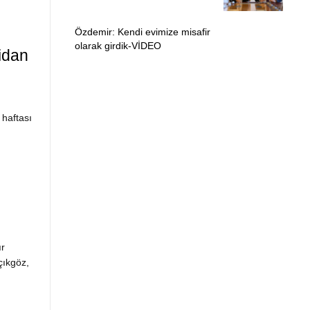
Özdemir: Kendi evimize misafir
olarak girdik-VİDEO
idan
haftası
ır
çıkgöz,