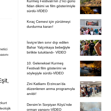
Kurmeş Festivali’nin 2’nci günü
fidan dikimi ve film gösterimiyle
sürdü-VİDEO
Kıraç Cemevi için yürütmeyi
durdurma kararı!
İsviçre’den sınır dışı edilen
Bahar Yalçınkaya bebeğiyle
etici
birlikte tutuklandı- VİDEO
masını
10. Geleneksel Kurmeş
Festivali film gösterimi ve
söyleşiyle sürdü-VİDEO
şit,
Zini Katliamı Erzincan’da
düzenlenen anma programıyla
anıldı!
kurt
Dersim’in Sorpiyan Köyü’nde
eolojik
orman yangını-VİDEO