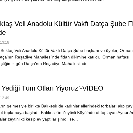
ktaş Veli Anadolu Kültür Vakfı Datça Şube F
de
 13:18
Bektaş Veli Anadolu Kültür Vakfı Datça Şube başkanı ve üyeler, Orman 
atça'nın Reşadiye Mahallesi'nde fidan dikimine katıldı. Orman haftası
geçtiğimiz gün Datça'nın Reşadiye Mahallesi'nde…
n Yediği Tüm Otları Yiyoruz’-VİDEO
 12:49
n gelmesiyle birlikte Balıkesir’de kadınlar ellerindeki torbaları alıp çay
t toplamaya başladı. Balıkesir’in Zeytinli Köyü’nde ot toplayan Aynur A
lar zeytinlikti kesip ev yaptılar şimdi ise…