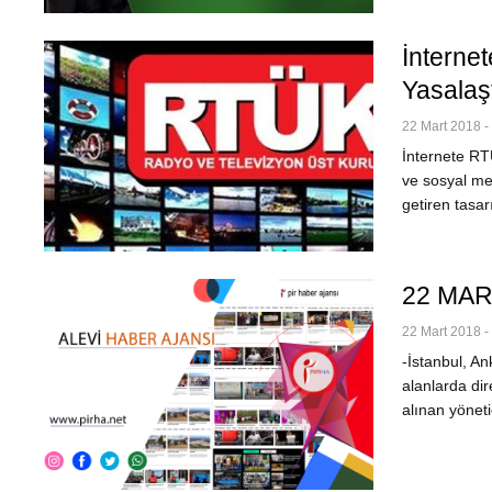
İnterne
Yasalaş
22 Mart 2018 -
İnternete RTÜ
ve sosyal me
getiren tasa
22 MA
22 Mart 2018 -
-İstanbul, An
alanlarda di
alınan yöneti