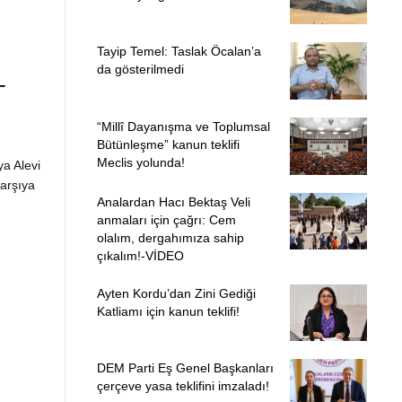
Tayip Temel: Taslak Öcalan’a
da gösterilmedi
-
“Millî Dayanışma ve Toplumsal
Bütünleşme” kanun teklifi
Meclis yolunda!
ya Alevi
karşıya
Analardan Hacı Bektaş Veli
anmaları için çağrı: Cem
olalım, dergahımıza sahip
çıkalım!-VİDEO
Ayten Kordu’dan Zini Gediği
Katliamı için kanun teklifi!
DEM Parti Eş Genel Başkanları
çerçeve yasa teklifini imzaladı!