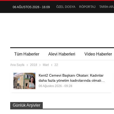
ÖZEL DOSYA
RÖPORTAJ
TARİH-AR
06 AĞUSTOS 2026 - 16:09
Tüm Haberler
Alevi Haberleri
Video Haberler
Ana Sayfa
2018
Mart
22
Kent2 Cemevi Başkanı Okatan: Kadınlar
daha fazla yönetim kadrolarında olmalı…
06 Ağustos 2026 - 09:28
Günlük Arşivler