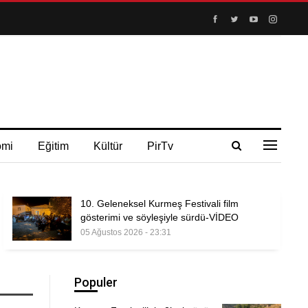
omi
Eğitim
Kültür
PirTv
10. Geleneksel Kurmeş Festivali film
gösterimi ve söyleşiyle sürdü-VİDEO
05 Ağustos 2026 - 23:31
Populer