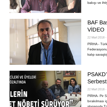
bakışı ve iht
BAF Başk
VİDEO
22 Mart 2018 -
PİRHA - Türki
Federasyonu B
kalıp savaşt
PSAKD’n
Serbest 
22 Mart 2018 -
PİRHA- Pir S
bırakılması i
sloganıyla T