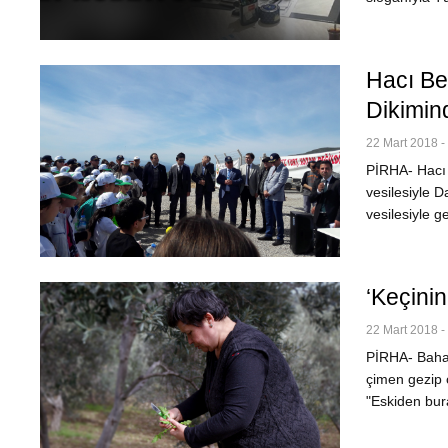
Hacı Be
Dikimin
22 Mart 2018 -
PİRHA- Hacı 
vesilesiyle D
vesilesiyle 
‘Keçini
22 Mart 2018 -
PİRHA- Baharı
çimen gezip o
"Eskiden bura