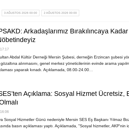
3 AĞUSTOS 2026 00:00
2 AĞUSTOS 2026 00:00
PSAKD: Arkadaşlarımız Bırakılıncaya Kadar
Nöbetindeyiz
 17:17
ultan Abdal Kültür Derneği Mersin Şubesi, derneğin Erzincan şubesi yön
 gözaltına alınmasını, genel merkez yöneticilerinin evinde arama yapıl
ıklaması yaparak kınadı. Açıklamada, 08.00-24.00…
SES’ten Açıklama: Sosyal Hizmet Ücretsiz, E
 Olmalı
 16:06
a Sosyal Hizmetler Günü nedeniyle Mersin SES Eş Başkanı Yılmaz Boz
sında basın açıklaması yaptı. Açıklamada, "Sosyal hizmetler, AKP'nin id