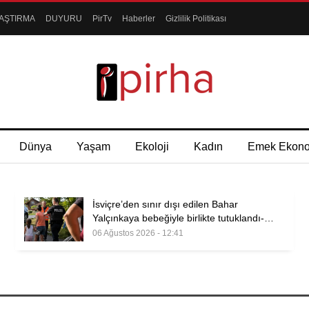
AŞTIRMA
DUYURU
PirTv
Haberler
Gizlilik Politikası
Dünya
Yaşam
Ekoloji
Kadın
Emek Ekon
İsviçre’den sınır dışı edilen Bahar
Yalçınkaya bebeğiyle birlikte tutuklandı-…
06 Ağustos 2026 - 12:41