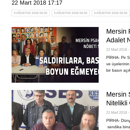
22 Mart 2018 17:17
6 AĞUSTOS 2026 00:00
5 AĞUSTOS 2026 00:00
4 AĞUSTOS 2026 00:00
Mersin 
Adalet 
22 Mart 2018 -
PİRHA- Pir S
ve üyelerinin
bir basın aç
Mersin 
Nitelikli
22 Mart 2018 -
PİRHA- Düny
sendika bina