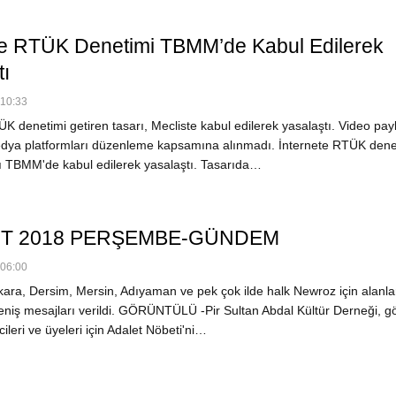
te RTÜK Denetimi TBMM’de Kabul Edilerek
tı
 10:33
K denetimi getiren tasarı, Mecliste kabul edilerek yasalaştı. Video pay
dya platformları düzenleme kapsamına alınmadı. İnternete RTÜK dene
rı TBMM'de kabul edilerek yasalaştı. Tasarıda…
RT 2018 PERŞEMBE-GÜNDEM
 06:00
kara, Dersim, Mersin, Adıyaman ve pek çok ilde halk Newroz için alanlar
reniş mesajları verildi. GÖRÜNTÜLÜ -Pir Sultan Abdal Kültür Derneği, gö
cileri ve üyeleri için Adalet Nöbeti'ni…