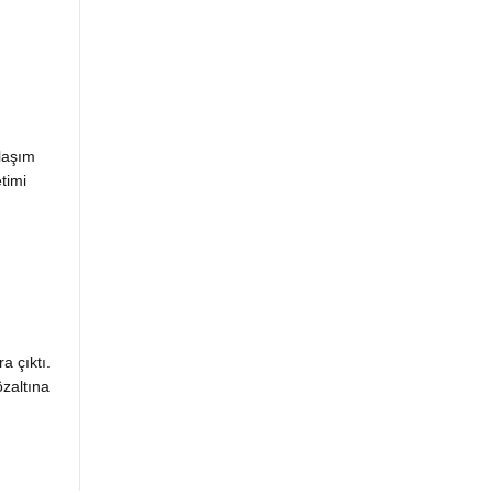
laşım
timi
a çıktı.
zaltına