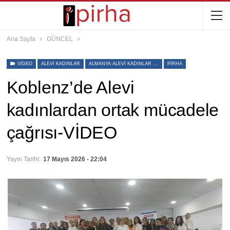
Ana Sayfa
GÜNCEL
VIDEO
ALEVI KADINLAR
ALMANYA ALEVI KADINLAR BIRLIĞI (AAKB)
PIRHA
Koblenz’de Alevi
kadınlardan ortak mücadele
çağrısı-VİDEO
Yayın Tarihi:
17 Mayıs 2026 - 22:04