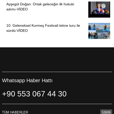
yaşam yoludur.
Ayşegül Doğan: Ortak geleceğin ilk hukuki
adımı-VİDEO
“KADINLARIN KARAR ALMA MEKANİZMALARINDA
EŞİT TEMSİLİ”
10. Geleneksel Kurmeş Festivali tekne turu ile
sürdü-VİDEO
Çalıştay boyunca yapılan değerlendirmelerde özellikle şu
başlıklar öne çıkmıştır:
Alevi kadınlarının örgütlenme alanlarının
güçlendirilmesi,
• Kadınların karar alma mekanizmalarında eşit
temsili,
• İnançsal ve kültürel mirasın gelecek kuşaklara
Whatsapp Haber Hattı
aktarılması,
• Psikolojik, hukuki ve sosyal destek alanlarının
+90 553 067 44 30
yaygınlaştırılması,
• Genç kadınların mücadele süreçlerine aktif
katılımının artırılması,
TÜM HABERLER
53606