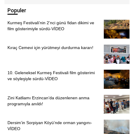
Okunan sonuç bildirgesinde şu ifadelere yer verildi:
Populer
“Bizler Alevi kadınlar, analar, hukukçular, psikologlar, inanç
Kurmeş Festivali’nin 2’nci günü fidan dikimi ve
önderleri, akademisyenler, demokratik kitle örgütleri
film gösterimiyle sürdü-VİDEO
temsilcileri ve milletvekilleri olarak gerçekleştirdiğimiz
eğitim kampı çalıştayında bir araya geldik.
Kıraç Cemevi için yürütmeyi durdurma kararı!
Ortak hafızamızda, inancımızda kadın mücadelesinden ve
eşit yaşam idealinden güç alarak sorunlarımızı,
taleplerimizi ve çözüm önerilerimizi birlikte değerlendirdik.
10. Geleneksel Kurmeş Festivali film gösterimi
Bu çalıştayda bir kez daha gördük ki Alevi kadınlar hem
ve söyleşiyle sürdü-VİDEO
kadın olmaktan hem de inanç kimliğinden kaynaklı çoklu
ayrımcılığa maruz bırakılmaktadır.
Zini Katliamı Erzincan’da düzenlenen anma
programıyla anıldı!
“YAŞAMI SAVUNMANIN ORTAK BİR SORUMLULUK
OLDUĞUNA İNANIYORUZ”
Dersim’in Sorpiyan Köyü’nde orman yangını-
Buna rağmen tarih boyunca olduğu gibi bugün de yaşamı
VİDEO
örgütleyen, barışı büyüten, hakikati savunan ve toplumsal