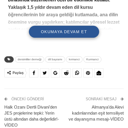
Yaklaşık 1,5 yıldır devam eden dil kursu
öğrencilerinin bir araya geldiği kutlamada, ana dilin
önemine vurgu yapılırken; katılımcılar yöresel lezzet
zerfet eşliğinde Kırmancki ve Kurmanci klamlarla
OKUMAYA DEVAM ET
keyifli anlar yaşadı.
dersimliler derneği
dil bayramı
kırmanci
Kurmanci
Paylaş
ÖNCEKI GÖNDERI
SONRAKI MESAJ
Halk Ozanı Dertli Divani’den
Almanya’da Alevi
İzmir Dersim Kültür ve Dayanışma Derneği, 15 Mayıs
JES projelerine tepki: Yerin
kadınlarından eşit temsiliyet
üstü altından daha değerlidir!-
ve dayanışma mesajı-VİDEO
Kürt Dil Bayramı’nı köklü gelenekleri ve ana dilin
VİDEO
sıcaklığını buluşturan anlamlı bir etkinlikle kutladı.