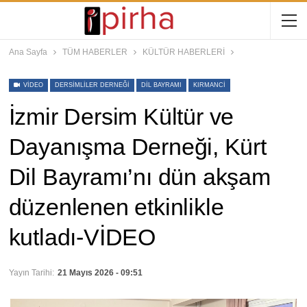
Ana Sayfa
TÜM HABERLER
KÜLTÜR HABERLERİ
VIDEO
DERSIMLILER DERNEĞI
DIL BAYRAMI
KIRMANCI
İzmir Dersim Kültür ve
Dayanışma Derneği, Kürt
Dil Bayramı’nı dün akşam
düzenlenen etkinlikle
kutladı-VİDEO
Yayın Tarihi:
21 Mayıs 2026 - 09:51