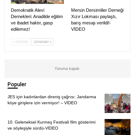
mirası geleceğe taşımaya devam ediyor. Kursla ilgili
Demokratik Alevi
Mersin Dersimliler Derneği
öne çıkan detaylar ise şöyle:
Dernekleri: Anadilde eğitim
Xızır Lokması paylaştı,
ve ibadet haktır, gasp
barış mesajı verildi!-
Kursa aktif olarak 30 öğrenci devam ediyor.
edilemez!
VİDEO
Eğitimler her Çarşamba saat 18.00 ile 20.30 arasında
ÖNCEKI
SONRAKI
gerçekleştiriliyor.
Kursiyerler sadece gramer öğrenmekle kalmıyor; ayda
bir kez yerel sanatçıların da katılımıyla Kırmancki
Yoruma kapalı.
klamlar söyleyerek müzik eşliğinde dil pratikleri yapıyor.
Populer
PİRHA/İZMİR
JES için kadınlardan direniş çağrısı: Jandarma
köye girişlere izin vermiyor! – VİDEO
10. Geleneksel Kurmeş Festivali film gösterimi
ve söyleşiyle sürdü-VİDEO