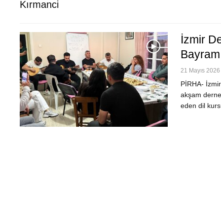
Kırmanci
İzmir D
Bayramı
21 Mayıs 2026 
PİRHA- İzmir
akşam dernek 
eden dil kurs