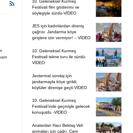
10. Geleneksel Kurmeş
Festivali film gösterimi ve
söyleşiyle sürdü-VİDEO
JES için kadınlardan direniş
çağrısı: Jandarma köye
girişlere izin vermiyor! – VİDEO
n
10. Geleneksel Kurmeş
Festivali tekne turu ile sürdü-
evam
VİDEO
Jeotermal sondaj için
jandarmayla köye girildi,
köylüler direnişe geçti-VİDEO
10. Geleneksel Kurmeş
Festivali’inde geçmişle gelecek
konuşuldu -VİDEO
Analardan Hacı Bektaş Veli
anmaları için çağrı: Cem