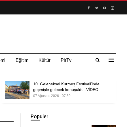
omi
Eğitim
Kültür
PirTv
10. Geleneksel Kurmeş Festivali’inde
geçmişle gelecek konuşuldu -VİDEO
07 Ağustos 2026 - 07:59
Populer