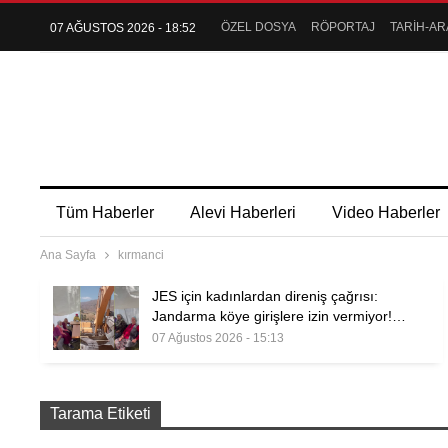
ÖZEL DOSYA
RÖPORTAJ
TARİH-AR
07 AĞUSTOS 2026 - 18:52
Tüm Haberler
Alevi Haberleri
Video Haberler
Ana Sayfa
kırmanci
JES için kadınlardan direniş çağrısı:
Jandarma köye girişlere izin vermiyor!…
07 Ağustos 2026 - 15:13
Tarama Etiketi