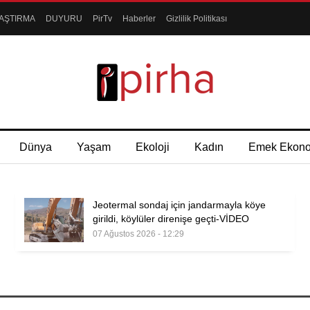
AŞTIRMA
DUYURU
PirTv
Haberler
Gizlilik Politikası
Dünya
Yaşam
Ekoloji
Kadın
Emek Ekon
Jeotermal sondaj için jandarmayla köye
girildi, köylüler direnişe geçti-VİDEO
07 Ağustos 2026 - 12:29