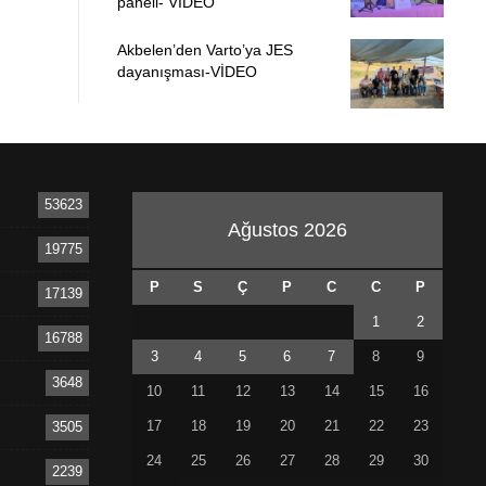
paneli- VİDEO
Akbelen’den Varto’ya JES
dayanışması-VİDEO
53623
Ağustos 2026
19775
P
S
Ç
P
C
C
P
17139
1
2
16788
3
4
5
6
7
8
9
3648
10
11
12
13
14
15
16
17
18
19
20
21
22
23
3505
24
25
26
27
28
29
30
2239