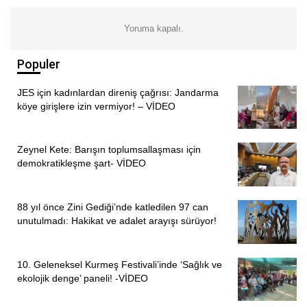
eylemciler, Fransa Cumhurbaşkanı Emmanuel Macron’u
Hamaney’in otokratik rejimine karşı tavır almaya çağırdı.
Yoruma kapalı.
Chatelet Meydanı’nda toplanan eylemciler de daha sonra
Populer
Eyfel Kulesi’nin karşısında bulunan Trocadero
Meydanı’nda bir araya geldi.
JES için kadınlardan direniş çağrısı: Jandarma
köye girişlere izin vermiyor! – VİDEO
Trocadero Meydanı’nda toplanan yüzlerce eylemci, İran’ın
Paris Büyükelçiliği’ne yürüdü. Polis, eylemcileri İran
Büyükelçiliği’ne 200 metre kala durdurarak müdahale etti.
Zeynel Kete: Barışın toplumsallaşması için
demokratikleşme şart- VİDEO
Kanada, Şili, Polonya ve Irak’ta da İranlı protestoculara
destek eylemleri yapıldı.
88 yıl önce Zini Gediği’nde katledilen 97 can
unutulmadı: Hakikat ve adalet arayışı sürüyor!
Kanada’nın en büyük kenti olan Toronto’da binlerce kişi
Amini adına düzenlenen protestolarda yer aldı. Katılımın
yoğun olduğu protestolarda, “dünyanın en uzun caddesi”
10. Geleneksel Kurmeş Festivali’inde ‘Sağlık ve
ekolojik denge’ paneli! -VİDEO
olarak anılan Yonge Caddesi trafiğe kapatıldı. Başkent
Ottawa’da ise İranlılar parlamento binası önünde toplandı.