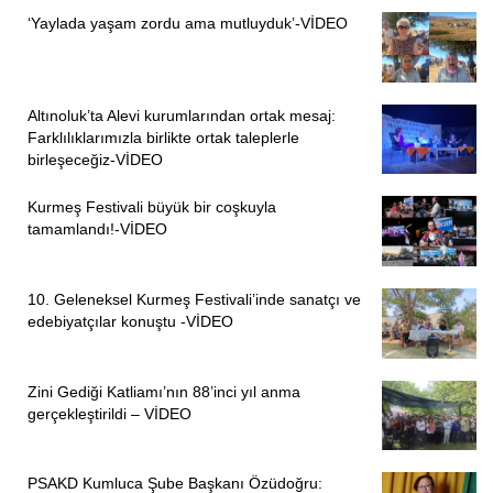
‘Yaylada yaşam zordu ama mutluyduk’-VİDEO
Amini’nin 17 Eylül’de düzenlenen cenazesinin ardından
kadınların başlattığı saç kesme eylemi, söz konusu
eylemlerde de devam etti.
Altınoluk’ta Alevi kurumlarından ortak mesaj:
(HABER MERKEZİ)
Farklılıklarımızla birlikte ortak taleplerle
birleşeceğiz-VİDEO
Kurmeş Festivali büyük bir coşkuyla
tamamlandı!-VİDEO
10. Geleneksel Kurmeş Festivali’inde sanatçı ve
edebiyatçılar konuştu -VİDEO
Zini Gediği Katliamı’nın 88’inci yıl anma
gerçekleştirildi – VİDEO
PSAKD Kumluca Şube Başkanı Özüdoğru: