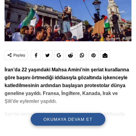
Paylaş
İran’da 22 yaşındaki Mahsa Amini’nin şeriat kurallarına
göre başını örtmediği iddiasıyla gözaltında işkenceyle
katledilmesinin ardından başlayan protestolar dünya
geneline yayıldı. Fransa, İngiltere, Kanada, Irak ve
Şili’de eylemler yapıldı.
İran’da şeriat kurallarına göre başını örtmediği iddiasıyla
OKUMAYA DEVAM ET
‘ahlak polisi’ tarafından katledilen 22 yaşındaki Kürt kadın
Jina Mahsa Amini için yapılan eylemler İran’da 10’uncu