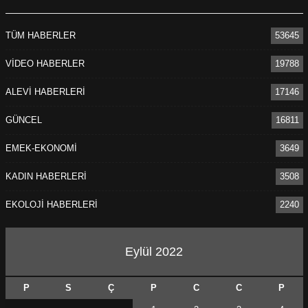
TÜM HABERLER
53645
VİDEO HABERLER
19788
ALEVİ HABERLERİ
17146
GÜNCEL
16811
EMEK-EKONOMİ
3649
KADIN HABERLERİ
3508
EKOLOJİ HABERLERİ
2240
Eylül 2022
P
S
Ç
P
C
C
P