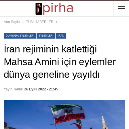
Ana Sayfa
TÜM HABERLER
DÜNYADA EYLEMLER
EYLEMLER
İRAN
İran rejiminin katlettiği
Mahsa Amini için eylemler
dünya geneline yayıldı
Yayın Tarihi:
26 Eylül 2022 - 21:45